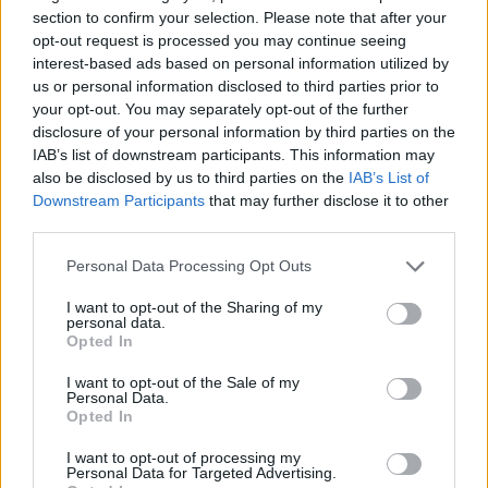
section to confirm your selection. Please note that after your
opt-out request is processed you may continue seeing
interest-based ads based on personal information utilized by
us or personal information disclosed to third parties prior to
your opt-out. You may separately opt-out of the further
disclosure of your personal information by third parties on the
IAB’s list of downstream participants. This information may
also be disclosed by us to third parties on the
IAB’s List of
Downstream Participants
that may further disclose it to other
Szöllősi Gáborral, a Gardenfutura ügyvezetőjével beszélgettünk.
third parties.
Personal Data Processing Opt Outs
Történelmi aszály sújtja Nagy-
I want to opt-out of the Sharing of my
Britanniát is
personal data.
Opted In
SZEMLE
I want to opt-out of the Sale of my
Personal Data.
Elképesztő felvétel mutatja meg,
Opted In
mekkora a különbség az áradó és a
I want to opt-out of processing my
kiszáradó Duna között
Personal Data for Targeted Advertising.