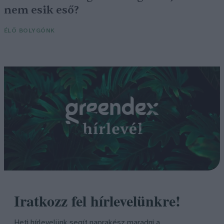
nem esik eső?
ÉLŐ BOLYGÓNK
Iratkozz fel hírlevelünkre!
Heti hírlevelünk segít naprakész maradni a