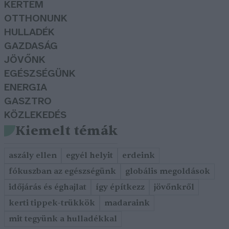
KERTEM
OTTHONUNK
HULLADÉK
GAZDASÁG
JÖVŐNK
EGÉSZSÉGÜNK
ENERGIA
GASZTRO
KÖZLEKEDÉS
Kiemelt témák
aszály ellen
egyél helyit
erdeink
fókuszban az egészségünk
globális megoldások
időjárás és éghajlat
így építkezz
jövőnkről
kerti tippek-trükkök
madaraink
mit tegyünk a hulladékkal