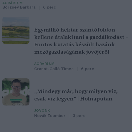
AGRÁRIUM
Börzsey Barbara
6 perc
Egymillió hektár szántóföldön
kellene átalakítani a gazdálkodást –
Fontos kutatás készült hazánk
mezőgazdaságának jövőjéről
AGRÁRIUM
Granát-Galló Tímea
6 perc
„Mindegy már, hogy milyen víz,
csak víz legyen” | Holnapután
JÖVŐNK
Novák Zsombor
3 perc