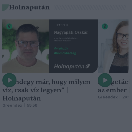
Holnapután
„Mindegy már, hogy milyen
A vegetáci
víz, csak víz legyen” |
az ember 
Holnapután
Greendex
29:5
Greendex
55:58