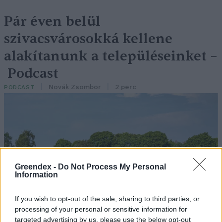
Pár éven belül
szivacsvárosokká kellene
alakítanunk a településeinket –
Podcast
Novák Zsombor
2 perc
PODCAST
Greendex -
Do Not Process My Personal
Information
If you wish to opt-out of the sale, sharing to third parties, or
processing of your personal or sensitive information for
targeted advertising by us, please use the below opt-out