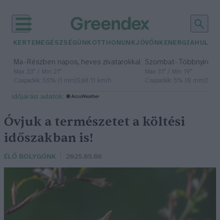
KERTEM
EGÉSZSÉGÜNK
OTTHONUNK
JÖVŐNK
ENERGIA
HULLA
–
–
Ma
Részben napos, heves zivatarokkal
Szombat
Többnyire n
Max 33° / Min 21°
Max 31° / Min 19°
Csapadék: 55% (1 mm)
Szél: 11 km/h
Csapadék: 5% (0 mm)
Szél:
időjárási adatok:
Óvjuk a természetet a költési
időszakban is!
ÉLŐ BOLYGÓNK
2025.05.06