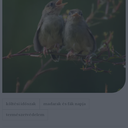
költési időszak
madarak és fák napja
természetvédelem