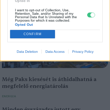
Opted In
ÉLŐ BOLYGÓNK
I want to opt-out of Collection, Use,
Retention, Sale, and/or Sharing of my
Personal Data that Is Unrelated with the
Purposes for which it was collected.
Opted Out
CONFIRM
Data Deletion
Data Access
Privacy Policy
Még Paks kiesését is áthidalhatná a
megfelelő energiatárolás
ENERGIA
Minden évszázadra jutott egy