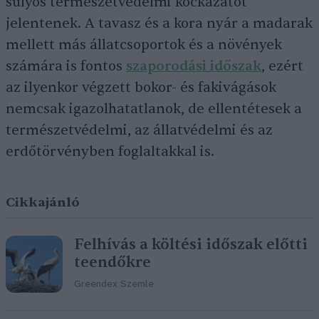
súlyos természetvédelmi kockázatot
jelentenek. A tavasz és a kora nyár a madarak
mellett más állatcsoportok és a növények
számára is fontos
szaporodási id
ő
szak
, ezért
az ilyenkor végzett bokor- és fakivágások
nemcsak igazolhatatlanok, de ellentétesek a
természetvédelmi, az állatvédelmi és az
erdőtörvényben foglaltakkal is.
Cikkajánló
Felhívás a költési időszak előtti
teendőkre
Greendex Szemle