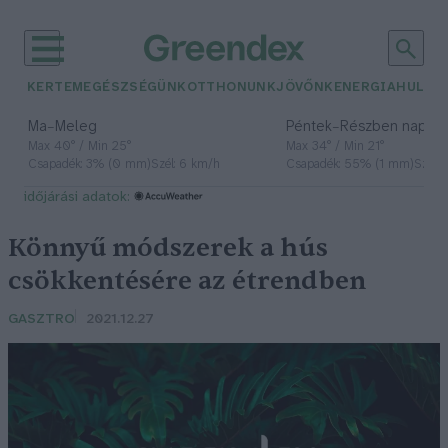
KERTEM
EGÉSZSÉGÜNK
OTTHONUNK
JÖVŐNK
ENERGIA
HULLA
–
–
Ma
Meleg
Péntek
Részben napos, 
Max 40° / Min 25°
Max 34° / Min 21°
Csapadék: 3% (0 mm)
Szél: 6 km/h
Csapadék: 55% (1 mm)
Szél: 
időjárási adatok:
Könnyű módszerek a hús
csökkentésére az étrendben
GASZTRO
2021.12.27