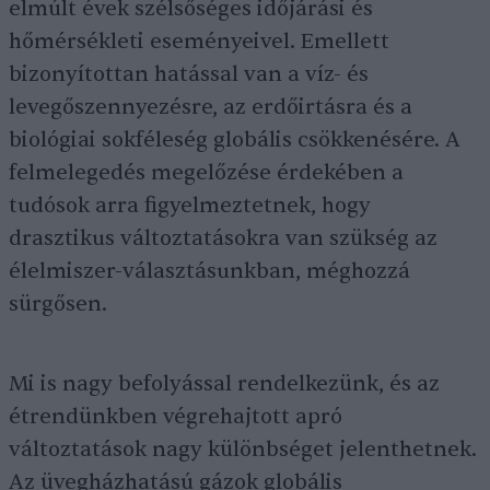
elmúlt évek szélsőséges időjárási és
hőmérsékleti eseményeivel. Emellett
bizonyítottan hatással van a víz- és
levegőszennyezésre, az erdőirtásra és a
biológiai sokféleség globális csökkenésére. A
felmelegedés megelőzése érdekében a
tudósok arra figyelmeztetnek, hogy
drasztikus változtatásokra van szükség az
élelmiszer-választásunkban, méghozzá
sürgősen.
Mi is nagy befolyással rendelkezünk, és az
étrendünkben végrehajtott apró
változtatások nagy különbséget jelenthetnek.
Az üvegházhatású gázok globális