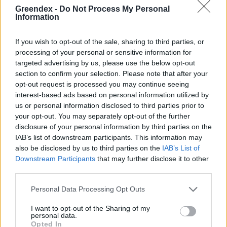
Greendex -
Do Not Process My Personal
Information
If you wish to opt-out of the sale, sharing to third parties, or
processing of your personal or sensitive information for
targeted advertising by us, please use the below opt-out
section to confirm your selection. Please note that after your
opt-out request is processed you may continue seeing
interest-based ads based on personal information utilized by
us or personal information disclosed to third parties prior to
your opt-out. You may separately opt-out of the further
disclosure of your personal information by third parties on the
Pár éven belül szivacsvárosokká
IAB’s list of downstream participants. This information may
kellene alakítanunk a
also be disclosed by us to third parties on the
IAB’s List of
településeinket – Podcast
Downstream Participants
that may further disclose it to other
2 perc
third parties.
PODCAST
Personal Data Processing Opt Outs
Negatív vízállások, vízkorlátozások:
I want to opt-out of the Sharing of my
miképp takarékoskodhatsz a vízzel?
personal data.
Opted In