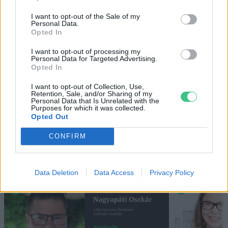
5 perc
ÉLŐ BOLYGÓNK
I want to opt-out of the Sale of my
Personal Data.
Opted In
Hogyan védekezzünk a hangyák ellen
természetes módon?
I want to opt-out of processing my
Personal Data for Targeted Advertising.
5 perc
OTTHONUNK
Opted In
I want to opt-out of Collection, Use,
Retention, Sale, and/or Sharing of my
Personal Data that Is Unrelated with the
Purposes for which it was collected.
Opted Out
CONFIRM
Holnapután
Data Deletion
Data Access
Privacy Policy