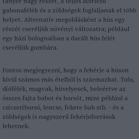
tányér nagy részét, a teljes kiőrlésű
gabonafélék és a zöldségek foglaljanak el több
helyet. Alternatív megoldásként a hús egy
részét cseréljük növényi változatra; például
egy házi bolognaiban a darált hús felét
cseréljük gombára.
Fontos megjegyezni, hogy a fehérje a húson
kívül számos más ételből is származhat. Tofu,
diófélék, magvak, hüvelyesek, beleértve az
összes fajta babot és borsót, mint például a
csicseriborsó, lencse, fekete bab stb. – és a
zöldségek is nagyszerű fehérjeforrások
lehetnek.