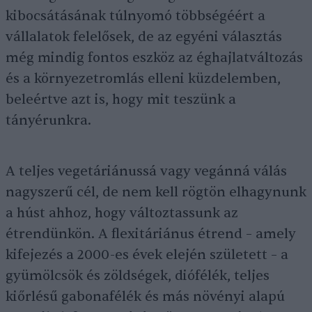
kibocsátásának túlnyomó többségéért a
vállalatok felelősek, de az egyéni választás
még mindig fontos eszköz az éghajlatváltozás
és a környezetromlás elleni küzdelemben,
beleértve azt is, hogy mit teszünk a
tányérunkra.
A teljes vegetáriánussá vagy vegánná válás
nagyszerű cél, de nem kell rögtön elhagynunk
a húst ahhoz, hogy változtassunk az
étrendünkön. A flexitáriánus étrend – amely
kifejezés a 2000-es évek elején született – a
gyümölcsök és zöldségek, diófélék, teljes
kiőrlésű gabonafélék és más növényi alapú