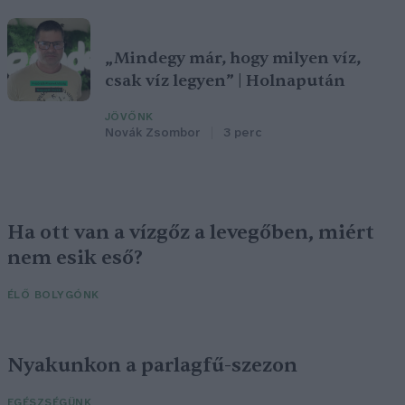
„Mindegy már, hogy milyen víz,
csak víz legyen” | Holnapután
JÖVŐNK
Novák Zsombor
3 perc
Ha ott van a vízgőz a levegőben, miért
nem esik eső?
ÉLŐ BOLYGÓNK
Nyakunkon a parlagfű-szezon
EGÉSZSÉGÜNK