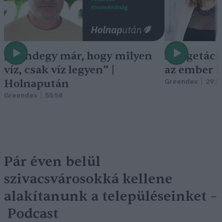
„Mindegy már, hogy milyen
A vegetáci
víz, csak víz legyen” |
az ember 
Holnapután
Greendex
29:5
Greendex
55:58
Pár éven belül
szivacsvárosokká kellene
alakítanunk a településeinket –
Podcast