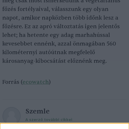
még csak most ismerkedünk a vegetáriánus
főzés fortélyaival, válasszunk egy olyan
napot, amikor napközben több időnk lesz a
főzésre. Ez az apró változtatás igen jelentős
lehet; ha hetente egy adag marhahússal
kevesebbet ennénk, azzal önmagában 560
kilométernyi autóútnak megfelelő
károsanyag-kibocsátást előznénk meg.
Forrás (
ecowatch
)
Szemle
A szerző további cikkei