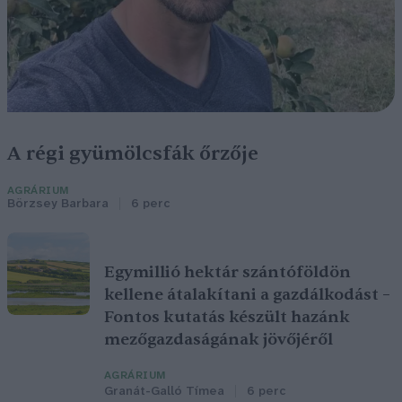
A régi gyümölcsfák őrzője
AGRÁRIUM
Börzsey Barbara
6 perc
Egymillió hektár szántóföldön
kellene átalakítani a gazdálkodást –
Fontos kutatás készült hazánk
mezőgazdaságának jövőjéről
AGRÁRIUM
Granát-Galló Tímea
6 perc