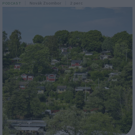
Novák Zsombor
2 perc
PODCAST