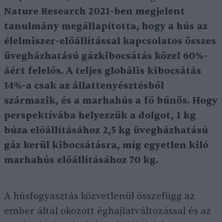
Nature Research 2021-ben megjelent
tanulmány megállapította, hogy a hús az
élelmiszer-előállítással kapcsolatos összes
üvegházhatású gázkibocsátás közel 60%-
áért felelős. A teljes globális kibocsátás
14%-a csak az állattenyésztésből
származik, és a marhahús a fő bűnös. Hogy
perspektívába helyezzük a dolgot, 1 kg
búza előállításához 2,5 kg üvegházhatású
gáz kerül kibocsátásra, míg egyetlen kiló
marhahús előállításához 70 kg.
A húsfogyasztás közvetlenül összefügg az
ember által okozott éghajlatváltozással és az