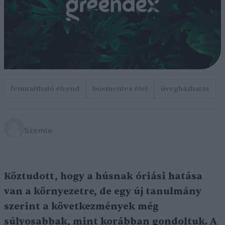
fenntartható étrend
húsmentes étel
üvegházhatás
Szemle
Köztudott, hogy a húsnak óriási hatása
van a környezetre, de egy új tanulmány
szerint a következmények még
súlyosabbak, mint korábban gondoltuk. A