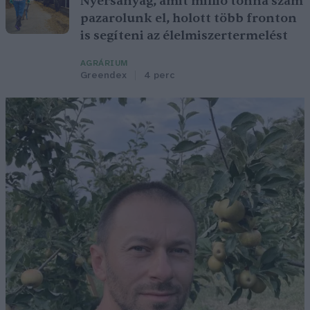
Nyersanyag, amit millió tonna szám
pazarolunk el, holott több fronton
is segíteni az élelmiszertermelést
AGRÁRIUM
Greendex
4 perc