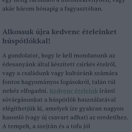
egy hétig tárolható a hűtőszekrényben, vagy
akár három hónapig a fagyasztóban.
Alkossuk újra kedvenc ételeinket
húspótlókkal!
A gondolatot, hogy le kell mondanunk az
édesanyánk által készített csirkés ételről,
vagy a családunk vagy kultúránk számára
fontos hagyományos fogásokról, talán túl
nehéz elfogadni.
Kedvenc ételeink
iránti
sóvárgásunkat a húspótlók használatával
elégíthetjük ki, amelyek íze gyakran nagyon
hasonló (vagy új csavart adhat) az eredetihez.
A tempeh, a szejtán és a tofu jól