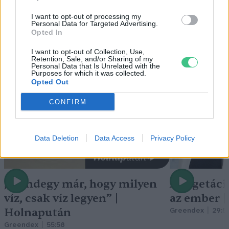
I want to opt-out of processing my
Personal Data for Targeted Advertising.
Opted In
Holnapután
I want to opt-out of Collection, Use,
Retention, Sale, and/or Sharing of my
Personal Data that Is Unrelated with the
Purposes for which it was collected.
Opted Out
CONFIRM
Data Deletion
Data Access
Privacy Policy
„Mindegy már, hogy milyen
A vegetáci
víz, csak víz legyen” |
az ember 
Holnapután
Greendex
29:5
Greendex
55:58