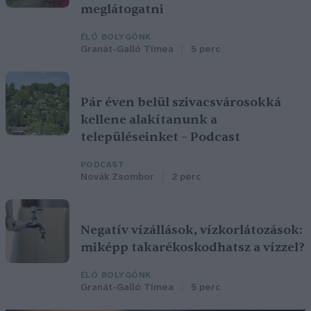
meglátogatni
ÉLŐ BOLYGÓNK
Granát-Galló Tímea
5 perc
Pár éven belül szivacsvárosokká
kellene alakítanunk a
településeinket – Podcast
PODCAST
Novák Zsombor
2 perc
Negatív vízállások, vízkorlátozások:
miképp takarékoskodhatsz a vízzel?
ÉLŐ BOLYGÓNK
Granát-Galló Tímea
5 perc