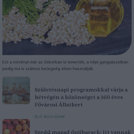
Ezt a növényt már az őskorban is ismerték, a népi gyógyászatban
pedig ma is számos betegség ellen használják.
Születésnapi programokkal várja a
hétvégén a közönséget a 160 éves
Fővárosi Állatkert
ÉLŐ BOLYGÓNK
Szedd magad őszibarack: itt vannak