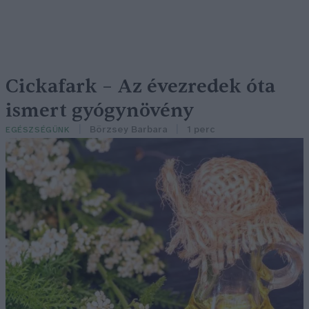
Cickafark – Az évezredek óta
ismert gyógynövény
Börzsey Barbara
1 perc
EGÉSZSÉGÜNK