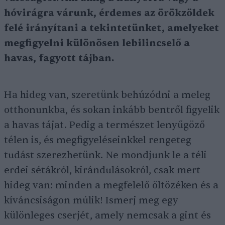
hóvirágra várunk, érdemes az örökzöldek
felé irányítani a tekintetünket, amelyeket
megfigyelni különösen lebilincselő a
havas, fagyott tájban.
Ha hideg van, szeretünk behúzódni a meleg
otthonunkba, és sokan inkább bentről figyelik
a havas tájat. Pedig a természet lenyűgöző
télen is, és megfigyeléseinkkel rengeteg
tudást szerezhetünk. Ne mondjunk le a téli
erdei sétákról, kirándulásokról, csak mert
hideg van: minden a megfelelő öltözéken és a
kíváncsiságon múlik! Ismerj meg egy
különleges cserjét, amely nemcsak a gint és