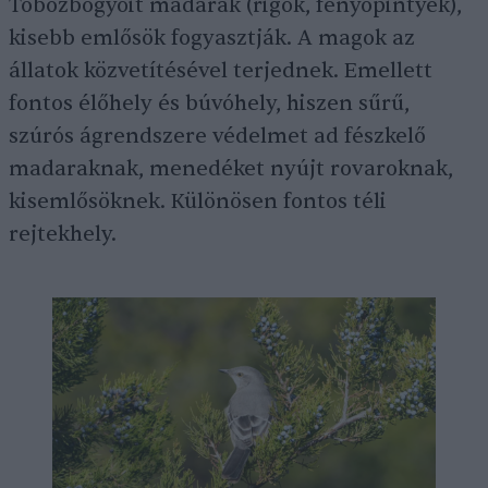
Tobozbogyóit madarak (rigók, fenyőpintyek),
kisebb emlősök fogyasztják. A magok az
állatok közvetítésével terjednek. Emellett
fontos élőhely és búvóhely, hiszen sűrű,
szúrós ágrendszere védelmet ad fészkelő
madaraknak, menedéket nyújt rovaroknak,
kisemlősöknek. Különösen fontos téli
rejtekhely.