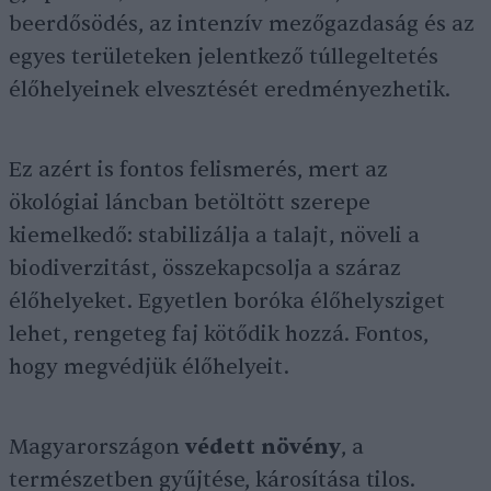
beerdősödés, az intenzív mezőgazdaság és az
egyes területeken jelentkező túllegeltetés
élőhelyeinek elvesztését eredményezhetik.
Ez azért is fontos felismerés, mert az
ökológiai láncban betöltött szerepe
kiemelkedő: stabilizálja a talajt, növeli a
biodiverzitást, összekapcsolja a száraz
élőhelyeket. Egyetlen boróka élőhelysziget
lehet, rengeteg faj kötődik hozzá. Fontos,
hogy megvédjük élőhelyeit.
Magyarországon
védett növény
, a
természetben gyűjtése, károsítása tilos.