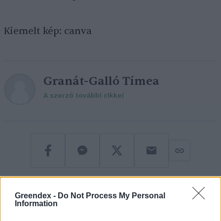
Kiemelt kép: canva
Granát-Galló Tímea
A szerző további cikkei
Greendex -
Do Not Process My Personal
Information