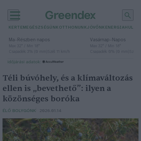
KERTEM
EGÉSZSÉGÜNK
OTTHONUNK
JÖVŐNK
ENERGIA
HULLA
–
–
Ma
Részben napos
Vasárnap
Napos
Max 32° / Min 18°
Max 32° / Min 18°
Csapadék: 3% (0 mm)
Szél: 11 km/h
Csapadék: 0% (0 mm)
Szél: 
időjárási adatok:
Téli búvóhely, és a klímaváltozás
ellen is „bevethető”: ilyen a
közönséges boróka
ÉLŐ BOLYGÓNK
2026.01.14