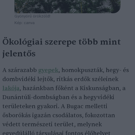
Gyönyörű örökzöld!
Kép: canva
Ökológiai szerepe több mint
jelentős
A szárazabb
gyepek
, homokpuszták, hegy- és
dombvidéki lejtők, ritkás erdők széleinek
lakója
, hazánkban főként a Kiskunságban, a
Dunántúli-dombságban és a hegyvidéki
területeken gyakori. A Bugac melletti
ősborókás igazán csodálatos, fokozottan
védett természeti terület, melynek
egyedülálló társulásai fontos élőhelyet