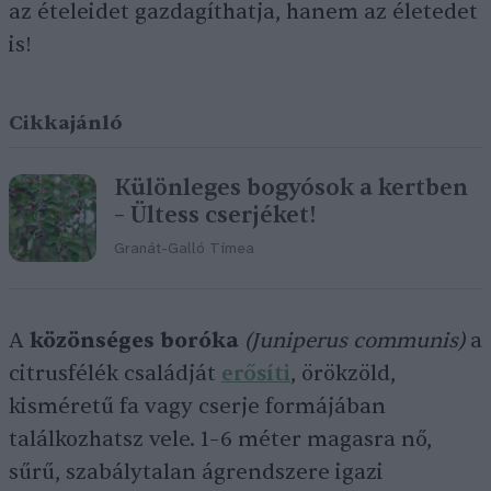
az ételeidet gazdagíthatja, hanem az életedet
is!
Cikkajánló
Különleges bogyósok a kertben
– Ültess cserjéket!
Granát-Galló Tímea
A
közönséges boróka
(Juniperus communis)
a
citrusfélék családját
erősíti
, örökzöld,
kisméretű fa vagy cserje formájában
találkozhatsz vele. 1–6 méter magasra nő,
sűrű, szabálytalan ágrendszere igazi