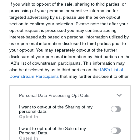
If you wish to opt-out of the sale, sharing to third parties, or
Cickafark – Az évezredek óta ismert
processing of your personal or sensitive information for
targeted advertising by us, please use the below opt-out
gyógynövény
section to confirm your selection. Please note that after your
1 perc
EGÉSZSÉGÜNK
opt-out request is processed you may continue seeing
interest-based ads based on personal information utilized by
us or personal information disclosed to third parties prior to
Nem csak növényrajongóknak! – 8
your opt-out. You may separately opt-out of the further
arborétum, amelyet érdemes
disclosure of your personal information by third parties on the
meglátogatni
IAB’s list of downstream participants. This information may
also be disclosed by us to third parties on the
IAB’s List of
5 perc
ÉLŐ BOLYGÓNK
Downstream Participants
that may further disclose it to other
third parties.
Pár éven belül szivacsvárosokká
Personal Data Processing Opt Outs
kellene alakítanunk a
I want to opt-out of the Sharing of my
településeinket – Podcast
personal data.
Opted In
2 perc
PODCAST
I want to opt-out of the Sale of my
Personal Data.
Opted In