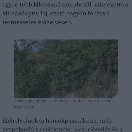
egyre több kihívással szembesül. Kifejezetten
klímaadaptív faj, ezért nagyon fontos a
természetes élőhelyeken.
A hőingást jól tűri, az élőhelyek átalakulását kevésbé.
Kép: canva
Élőhelyeinek (a homokpusztáknak, nyílt
gyepeknek) a csökkenése, a cserjésedés és a