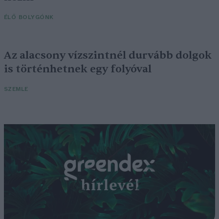
ÉLŐ BOLYGÓNK
Az alacsony vízszintnél durvább dolgok
is történhetnek egy folyóval
SZEMLE