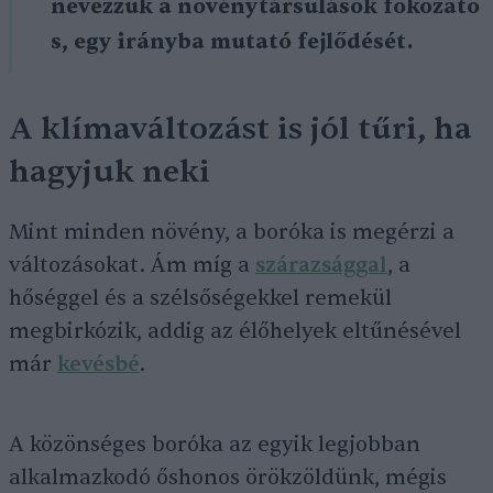
nevezzük a növénytársulások fokozato
s, egy irányba mutató fejlődését.
A klímaváltozást is jól tűri, ha
hagyjuk neki
Mint minden növény, a boróka is megérzi a
változásokat. Ám míg a
szárazsággal
, a
hőséggel és a szélsőségekkel remekül
megbirkózik, addig az élőhelyek eltűnésével
már
kevésbé
.
A közönséges boróka az egyik legjobban
alkalmazkodó őshonos örökzöldünk, mégis