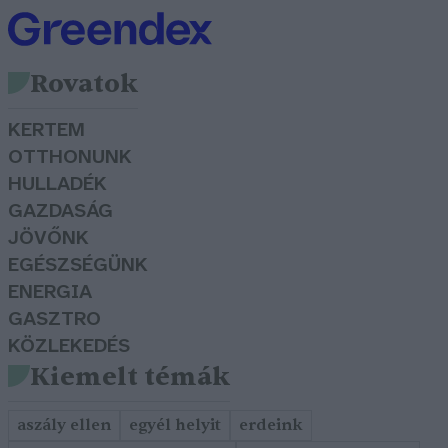
Rovatok
KERTEM
OTTHONUNK
HULLADÉK
GAZDASÁG
JÖVŐNK
EGÉSZSÉGÜNK
ENERGIA
GASZTRO
KÖZLEKEDÉS
Kiemelt témák
aszály ellen
egyél helyit
erdeink