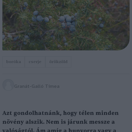
boróka
cserje
örökzöld
Granát-Galló Tímea
Azt gondolhatnánk, hogy télen minden
növény alszik. Nem is járunk messze a
valóságtól. Ám amíg a hunyorra vagy a