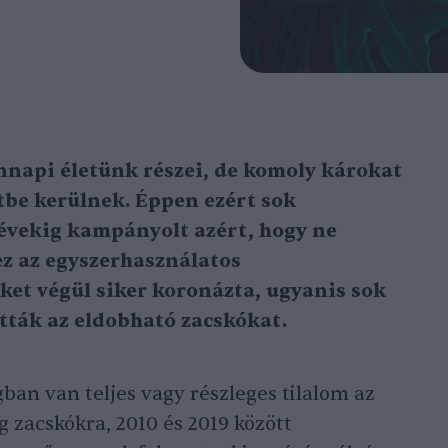
api életünk részei, de komoly károkat
tbe kerülnek. Éppen ezért sok
évekig kampányolt azért, hogy ne
ez az egyszerhasználatos
et végül siker koronázta, ugyanis sok
ották az eldobható zacskókat.
ban van teljes vagy részleges tilalom az
 zacskókra, 2010 és 2019 között