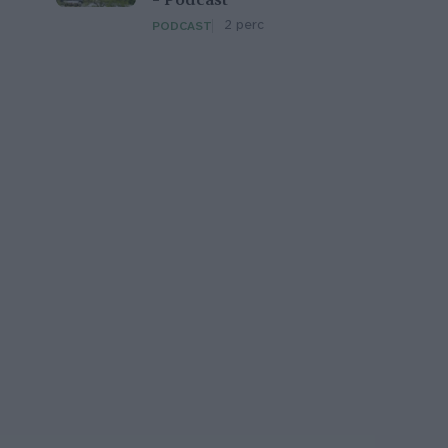
– Podcast
2 perc
PODCAST