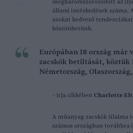
megháromszorozódott az ily
állami intézkedések száma. A
azokat kedvező tendenciákat
köszönhetünk.
Európában 18 ország már 
zacskók betiltását, köztük
Németország, Olaszország,
– írja cikkében
Charlotte El
A műanyag zacskók tilalma t
számos országban továbbra i