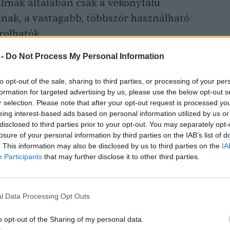
almak általában csak a vékonyfalú
ak, a vastagabb, többször használható
rolhatók.
 -
Do Not Process My Personal Information
ág, amely 2002-ben bevezette a műanyag
to opt-out of the sale, sharing to third parties, or processing of your per
t. Kenyában a zacskók gyártásáért akár négy
formation for targeted advertising by us, please use the below opt-out s
0 eurós bírság is kiszabható. Az ehhez
r selection. Please note that after your opt-out request is processed y
eing interest-based ads based on personal information utilized by us or
ikában és Ázsiában is gyakoriak.
disclosed to third parties prior to your opt-out. You may separately opt-
losure of your personal information by third parties on the IAB’s list of
. This information may also be disclosed by us to third parties on the
IA
Participants
that may further disclose it to other third parties.
l Data Processing Opt Outs
 a műanyagkrízisre
o opt-out of the Sharing of my personal data.