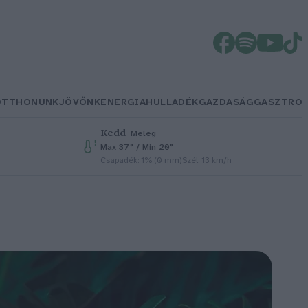
OTTHONUNK
JÖVŐNK
ENERGIA
HULLADÉK
GAZDASÁG
GASZTRO
Kedd
–
Meleg
Max 37° / Min 20°
Csapadék: 1% (0 mm)
Szél: 13 km/h