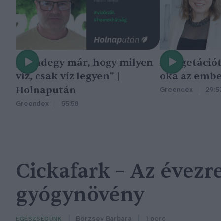
„Mindegy már, hogy milyen
A vegetáció
víz, csak víz legyen” |
oka az embe
Holnapután
Greendex
29:5
Greendex
55:58
Cickafark – Az évezr
gyógynövény
Börzsey Barbara
1 perc
EGÉSZSÉGÜNK