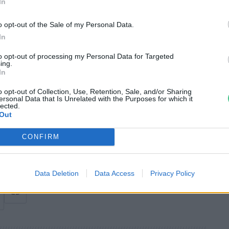
In
o opt-out of the Sale of my Personal Data.
In
kon kívül más típusú egyszer használatos
to opt-out of processing my Personal Data for Targeted
ing.
urópai Unió számos tagországa már
In
nálatos evőeszközöktől, szívószálaktól,
o opt-out of Collection, Use, Retention, Sale, and/or Sharing
ersonal Data that Is Unrelated with the Purposes for which it
któl is.
lected.
Out
n
)
CONFIRM
Data Deletion
Data Access
Privacy Policy