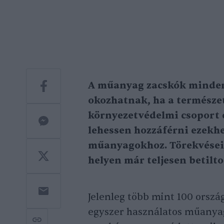
A műanyag zacskók mindenn
okozhatnak, ha a természe
környezetvédelmi csoport 
lehessen hozzáférni ezekh
műanyagokhoz. Törekvéseik
helyen már teljesen betilt
Jelenleg több mint 100 ország
egyszer használatos műanyag