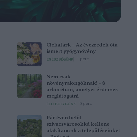
Cickafark – Az évezredek óta
ismert gyógynövény
1 perc
EGÉSZSÉGÜNK
Nem csak
növényrajongóknak! – 8
arborétum, amelyet érdemes
meglátogatni
5 perc
ÉLŐ BOLYGÓNK
Pár éven belül
szivacsvárosokká kellene
alakítanunk a településeinket