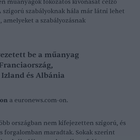
en műanyagok fokozatos kivonását célzó
 szigorú szabályoknak hála már látni lehet
, amelyeket a szabályozásnak
vezetett be a műanyag
 Franciaország,
 Izland és Albánia
ton
a euronews.com-on.
öbb országban nem kifejezetten szigorú, és
s forgalomban maradtak. Sokak szerint