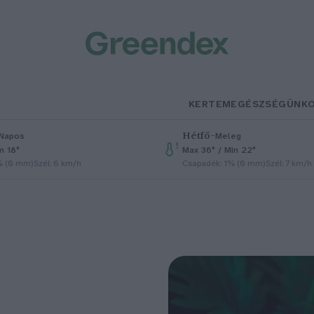
KERTEM
EGÉSZSÉGÜNK
Hétfő
–
Napos
Meleg
n 18°
Max 36° / Min 22°
% (0 mm)
Szél: 6 km/h
Csapadék: 1% (0 mm)
Szél: 7 km/h