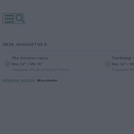
2026. AUGUSZTUS 8.
Ma
–
Vasárnap
–
Részben napos
Max 32° / Min 18°
Max 32° / Mi
Csapadék: 3% (0 mm)
Szél: 11 km/h
Csapadék: 0
időjárási adatok: