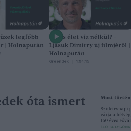
tüzek legfőbb
Nincs élet víz nélkül? –
r | Holnapután
Ljasuk Dimitry új filmjéről |
Holnapután
3
Greendex
1:04:15
edek óta ismert
Születésnapi
várja a hétvé
160 éves Fővár
ÉLŐ BOLYGÓNK