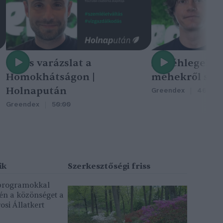
Nincs varázslat a
A méhlegelő 
Homokhátságon |
méhekről szól
Holnapután
Greendex
46:47
Greendex
50:00
 programokkal
gén a közönséget a
osi Állatkert