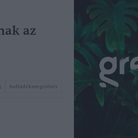
nak az
g
hulladékmegelőzés