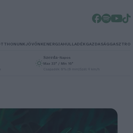
OTTHONUNK
JÖVŐNK
ENERGIA
HULLADÉK
GAZDASÁG
GASZTRO
Szerda
–
Napos
Max 33° / Min 16°
h
Csapadék: 0% (0 mm)
Szél: 9 km/h