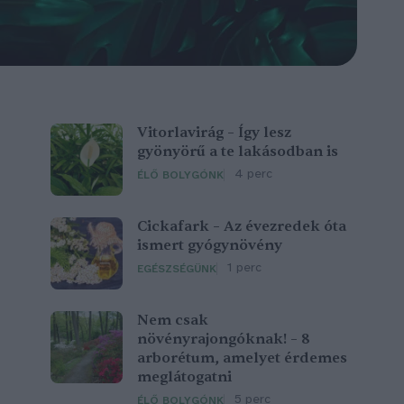
Vitorlavirág – Így lesz
gyönyörű a te lakásodban is
4 perc
ÉLŐ BOLYGÓNK
Cickafark – Az évezredek óta
ismert gyógynövény
1 perc
EGÉSZSÉGÜNK
Nem csak
növényrajongóknak! – 8
arborétum, amelyet érdemes
meglátogatni
5 perc
ÉLŐ BOLYGÓNK