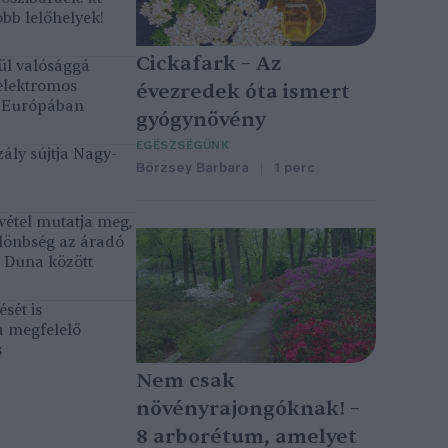
bb lelőhelyek!
Cickafark – Az
ül valósággá
elektromos
évezredek óta ismert
k Európában
gyógynövény
EGÉSZSÉGÜNK
ály sújtja Nagy-
Börzsey Barbara
1 perc
vétel mutatja meg,
lönbség az áradó
ó Duna között
sét is
a megfelelő
s
Nem csak
növényrajongóknak! –
8 arborétum, amelyet