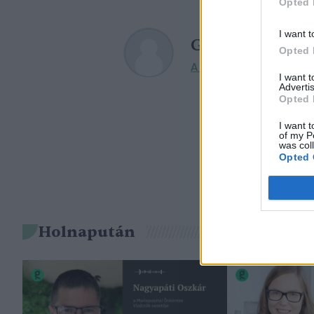
Opted 
I want t
Greendex
Opted 
A szerző további cikkei
I want 
Advertis
Opted 
I want t
of my P
was col
Opted 
Holnapután