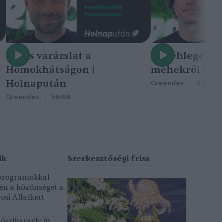
Nincs varázslat a
A méhlegelő 
Homokhátságon |
méhekről szól
Holnapután
Greendex
46:47
Greendex
50:00
 programokkal
gén a közönséget a
osi Állatkert
szibarack: itt