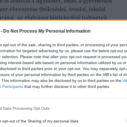
 is felhívja a figyelmet, mint a gyermekek
zer ébresztése (bölcsődei, óvodai, iskolai
tásai, az elalvásos közlekedési balesetek
 délutáni pihenés (a mediterrán
 -
Do Not Process My Personal Information
ámító szieszta) életmódra gyakorolt
ek a kérdéskörei – írja a Szövetség
to opt-out of the sale, sharing to third parties, or processing of your per
formation for targeted advertising by us, please use the below opt-out s
r selection. Please note that after your opt-out request is processed y
eing interest-based ads based on personal information utilized by us or
disclosed to third parties prior to your opt-out. You may separately opt-
losure of your personal information by third parties on the IAB’s list of
. This information may also be disclosed by us to third parties on the
IA
Participants
that may further disclose it to other third parties.
l Data Processing Opt Outs
o opt-out of the Sharing of my personal data.