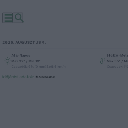
2026. AUGUSZTUS 9.
Ma
–
Hétfő
–
Napos
Mel
Max 32° / Min 18°
Max 36° / Mi
Csapadék: 0% (0 mm)
Szél: 6 km/h
Csapadék: 1
időjárási adatok: