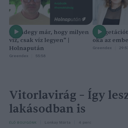
„Mindegy már, hogy milyen
A vegetáció
víz, csak víz legyen” |
oka az embe
Holnapután
Greendex
29:5
Greendex
55:58
Vitorlavirág – Így le
lakásodban is
Lonkay Márta
4 perc
ÉLŐ BOLYGÓNK