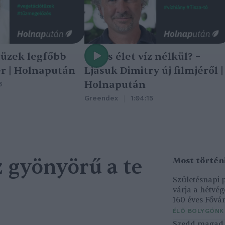
tüzek legfőbb
Nincs élet víz nélkül? –
r | Holnapután
Ljasuk Dimitry új filmjéről |
Holnapután
3
Greendex
1:04:15
sz gyönyörű a te
Születésnapi
várja a hétvé
160 éves Fővár
ÉLŐ BOLYGÓNK
Szedd magad ő