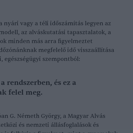
 nyári vagy a téli időszámítás legyen az
odell, az alváskutatási tapasztalatok, a
 sok minden más arra figyelmeztet
dőzónánknak megfelelő idő visszaállítása
i, egészségügyi szempontból:
a rendszerben, és ez a
nak felel meg.
an G. Németh György, a Magyar Alvás
tközi és nemzeti állásfoglalások és