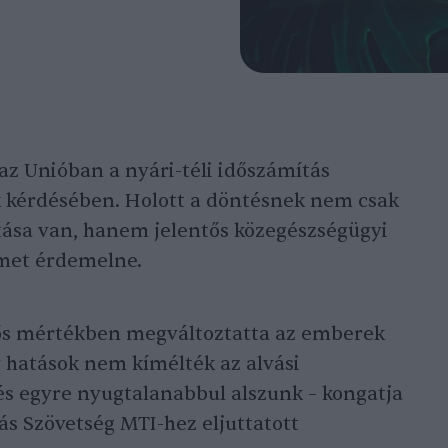
az Unióban a nyári-téli időszámítás
 kérdésében. Holott a döntésnek nem csak
tása van, hanem jelentős közegészségügyi
lmet érdemelne.
tős mértékben megváltoztatta az emberek
v hatások nem kímélték az alvási
és egyre nyugtalanabbul alszunk – kongatja
s Szövetség MTI-hez eljuttatott