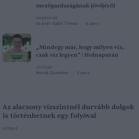
mezőgazdaságának jövőjéről
AGRÁRIUM
Granát-Galló Tímea
6 perc
„Mindegy már, hogy milyen víz,
csak víz legyen” | Holnapután
JÖVŐNK
Novák Zsombor
3 perc
Az alacsony vízszintnél durvább dolgok
is történhetnek egy folyóval
SZEMLE