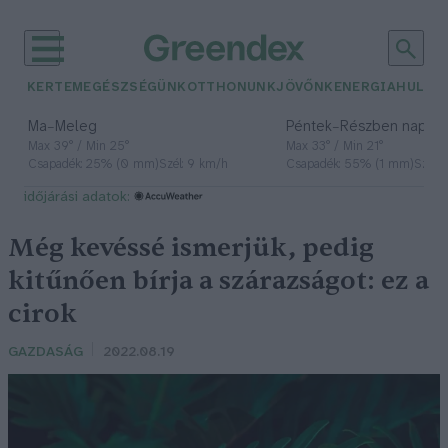
KERTEM
EGÉSZSÉGÜNK
OTTHONUNK
JÖVŐNK
ENERGIA
HULLA
–
–
Ma
Meleg
Péntek
Részben napos, 
Max 39° / Min 25°
Max 33° / Min 21°
Csapadék: 25% (0 mm)
Szél: 9 km/h
Csapadék: 55% (1 mm)
Szél: 
időjárási adatok:
Még kevéssé ismerjük, pedig
kitűnően bírja a szárazságot: ez a
cirok
GAZDASÁG
2022.08.19