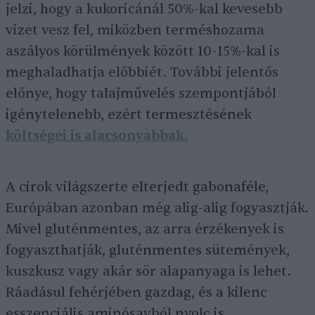
jelzi, hogy a kukoricánál 50%-kal kevesebb
vizet vesz fel, miközben terméshozama
aszályos körülmények között 10-15%-kal is
meghaladhatja előbbiét. További jelentős
előnye, hogy talajművelés szempontjából
igénytelenebb, ezért termesztésének
költségei is alacsonyabbak.
A cirok világszerte elterjedt gabonaféle,
Európában azonban még alig-alig fogyasztják.
Mivel gluténmentes, az arra érzékenyek is
fogyaszthatják, gluténmentes sütemények,
kuszkusz vagy akár sör alapanyaga is lehet.
Ráadásul fehérjében gazdag, és a kilenc
esszenciális aminósavból nyolc is