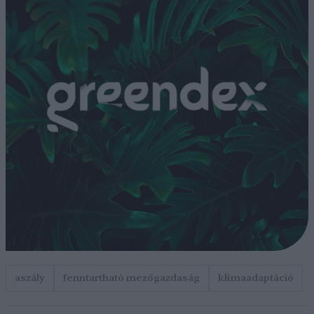
aszály
fenntartható mezőgazdaság
klímaadaptáció