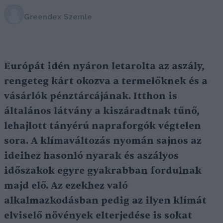
Greendex Szemle
Európát idén nyáron letarolta az aszály,
rengeteg kárt okozva a termelőknek és a
vásárlók pénztárcájának. Itthon is
általános látvány a kiszáradtnak tűnő,
lehajlott tányérú napraforgók végtelen
sora. A klímaváltozás nyomán sajnos az
ideihez hasonló nyarak és aszályos
időszakok egyre gyakrabban fordulnak
majd elő. Az ezekhez való
alkalmazkodásban pedig az ilyen klímát
elviselő növények elterjedése is sokat