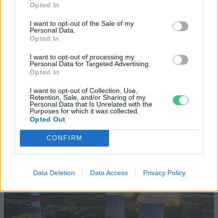
Opted In
Szöllősi Gáborral, a Gardenfutura ügyvezetőjével beszélgettünk.
I want to opt-out of the Sale of my
Personal Data.
Opted In
Történelmi aszály sújtja Nagy-
I want to opt-out of processing my
Personal Data for Targeted Advertising.
Britanniát is
Opted In
SZEMLE
I want to opt-out of Collection, Use,
Retention, Sale, and/or Sharing of my
Personal Data that Is Unrelated with the
Elképesztő felvétel mutatja meg,
Purposes for which it was collected.
Opted Out
mekkora a különbség az áradó és a
kiszáradó Duna között
CONFIRM
ÉLŐ BOLYGÓNK
Data Deletion
Data Access
Privacy Policy