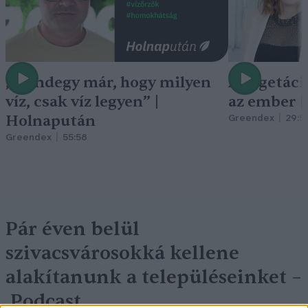
„Mindegy már, hogy milyen
A vegetáci
víz, csak víz legyen” |
az ember 
Holnapután
Greendex
29:5
Greendex
55:58
Pár éven belül
szivacsvárosokká kellene
alakítanunk a településeinket –
Podcast