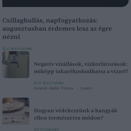
Csillaghullás, napfogyatkozás:
augusztusban érdemes lesz az égre
nézni
ÉLŐ BOLYGÓNK
Negatív vízállások, vízkorlátozások:
miképp takarékoskodhatsz a vízzel?
ÉLŐ BOLYGÓNK
Granát-Galló Tímea
5 perc
Hogyan védekezzünk a hangyák
ellen természetes módon?
OTTHONUNK