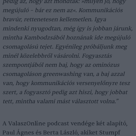
pedig az, hogy azt mondták: »milyen jó, hogy
megújuló – bár ez nem az«. Kommunikációs
bravúr, rettenetesen kellemetlen. Igya
mindenki nyugodtan, még így is jobban járunk,
mintha Kambodzsából hoznának ide megújuló
csomagolású tejet. Egyénileg próbáljunk meg
minél közelebbről vásárolni. Fogyasztás
szempontjából nem baj, hogy az ominózus
csomagoláson greenwashing van, a baj azzal
van, hogy kommunikációs versenyelőnyre tesz
szert, a fogyasztó pedig azt hiszi, hogy jobbat
tett, mintha valami mást választott volna.”
A ValaszOnline podcast vendége két alapító,
Paul Ágnes és Berta László, akiket Stumpf