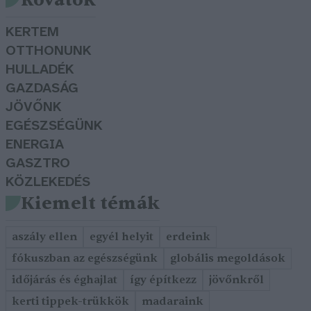
KERTEM
OTTHONUNK
HULLADÉK
GAZDASÁG
JÖVŐNK
EGÉSZSÉGÜNK
ENERGIA
GASZTRO
KÖZLEKEDÉS
Kiemelt témák
aszály ellen
egyél helyit
erdeink
fókuszban az egészségünk
globális megoldások
időjárás és éghajlat
így építkezz
jövőnkről
kerti tippek-trükkök
madaraink