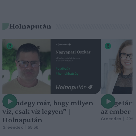
Holnapután
„Mindegy már, hogy milyen
A vegetáci
víz, csak víz legyen” |
az ember 
Holnapután
Greendex
29:5
Greendex
55:58