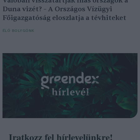
Valóban visszatartják más országok a
Duna vizét? – A Országos Vízügyi
Főigazgatóság eloszlatja a tévhiteket
ÉLŐ BOLYGÓNK
Iratkozz fel hírlevelünkre!