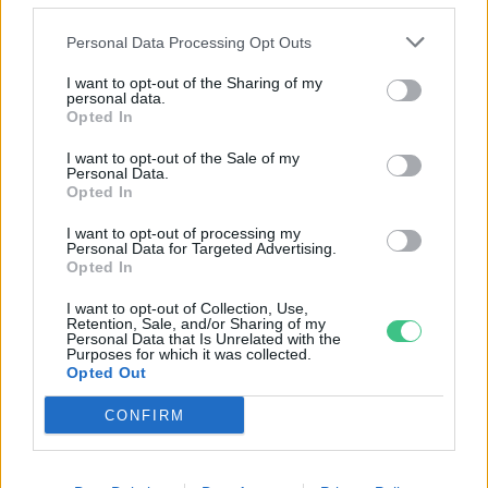
„szuperaszály”, az idei év mégis más
Personal Data Processing Opt Outs
AGRÁRIUM
I want to opt-out of the Sharing of my
personal data.
Opted In
I want to opt-out of the Sale of my
Personal Data.
Opted In
I want to opt-out of processing my
Personal Data for Targeted Advertising.
Opted In
I want to opt-out of Collection, Use,
Retention, Sale, and/or Sharing of my
Personal Data that Is Unrelated with the
Purposes for which it was collected.
Opted Out
Miért viseli meg az embert a hőség és
CONFIRM
mit tehetünk ellene?
EGÉSZSÉGÜNK