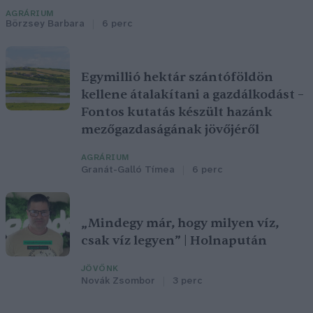
AGRÁRIUM
Börzsey Barbara
6 perc
Egymillió hektár szántóföldön
kellene átalakítani a gazdálkodást –
Fontos kutatás készült hazánk
mezőgazdaságának jövőjéről
AGRÁRIUM
Granát-Galló Tímea
6 perc
„Mindegy már, hogy milyen víz,
csak víz legyen” | Holnapután
JÖVŐNK
Novák Zsombor
3 perc