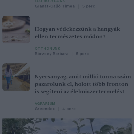
ÉLŐ BOLYGÓNK
Granát-Galló Tímea
5 perc
Hogyan védekezzünk a hangyák
ellen természetes módon?
OTTHONUNK
Börzsey Barbara
5 perc
Nyersanyag, amit millió tonna szám
pazarolunk el, holott több fronton
is segíteni az élelmiszertermelést
AGRÁRIUM
Greendex
4 perc