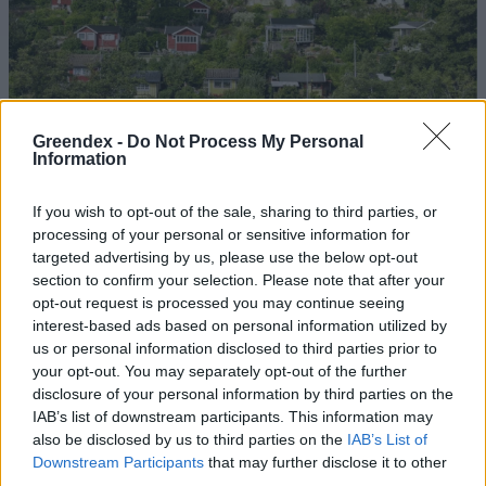
Greendex -
Do Not Process My Personal
Information
If you wish to opt-out of the sale, sharing to third parties, or
processing of your personal or sensitive information for
targeted advertising by us, please use the below opt-out
section to confirm your selection. Please note that after your
Szöllősi Gáborral, a Gardenfutura ügyvezetőjével beszélgettünk.
opt-out request is processed you may continue seeing
interest-based ads based on personal information utilized by
us or personal information disclosed to third parties prior to
Még Paks kiesését is áthidalhatná a
your opt-out. You may separately opt-out of the further
megfelelő energiatárolás
disclosure of your personal information by third parties on the
IAB’s list of downstream participants. This information may
ENERGIA
also be disclosed by us to third parties on the
IAB’s List of
Downstream Participants
that may further disclose it to other
Minden évszázadra jutott egy
third parties.