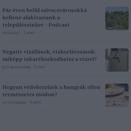
Pár éven belül szivacsvárosokká
kellene alakítanunk a
településeinket – Podcast
2 perc
PODCAST
Negatív vízállások, vízkorlátozások:
miképp takarékoskodhatsz a vízzel?
5 perc
ÉLŐ BOLYGÓNK
Hogyan védekezzünk a hangyák ellen
természetes módon?
5 perc
OTTHONUNK