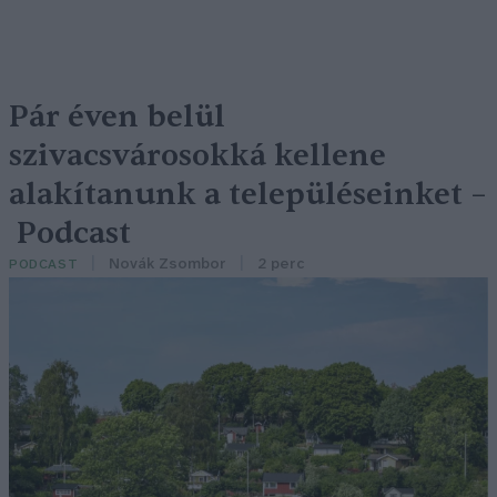
Pár éven belül
szivacsvárosokká kellene
alakítanunk a településeinket –
Podcast
Novák Zsombor
2 perc
PODCAST