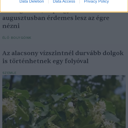
Data Deletion
Data Access
Privacy Policy
Csillaghullás, napfogyatkozás:
augusztusban érdemes lesz az égre
nézni
ÉLŐ BOLYGÓNK
Az alacsony vízszintnél durvább dolgok
is történhetnek egy folyóval
SZEMLE