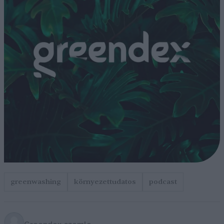
greenwashing
környezettudatos
podcast