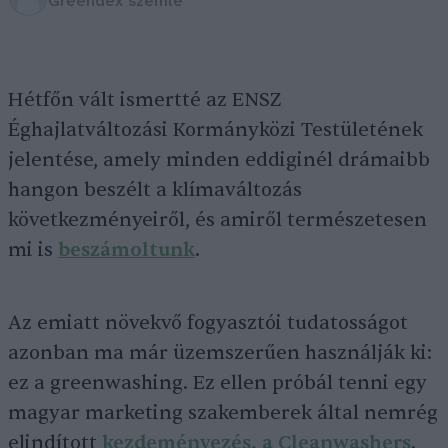
Greendex szemle
Hétfőn vált ismertté az ENSZ
Éghajlatváltozási Kormányközi Testületének
jelentése, amely minden eddiginél drámaibb
hangon beszélt a klímaváltozás
következményeiről, és amiről természetesen
mi is
beszámoltunk
.
Az emiatt növekvő fogyasztói tudatosságot
azonban ma már üzemszerűen használják ki:
ez a greenwashing. Ez ellen próbál tenni egy
magyar marketing szakemberek által nemrég
elindított
kezdeményezés, a Cleanwashers
.