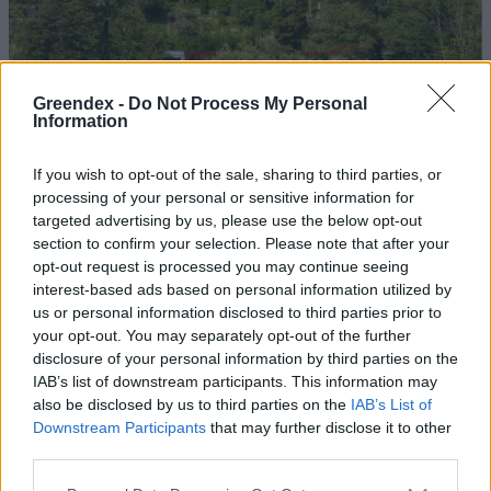
Greendex -
Do Not Process My Personal
Information
If you wish to opt-out of the sale, sharing to third parties, or
Szöllősi Gáborral, a Gardenfutura ügyvezetőjével beszélgettünk.
processing of your personal or sensitive information for
targeted advertising by us, please use the below opt-out
section to confirm your selection. Please note that after your
Történelmi aszály sújtja Nagy-
opt-out request is processed you may continue seeing
Britanniát is
interest-based ads based on personal information utilized by
us or personal information disclosed to third parties prior to
SZEMLE
your opt-out. You may separately opt-out of the further
disclosure of your personal information by third parties on the
Elképesztő felvétel mutatja meg,
IAB’s list of downstream participants. This information may
also be disclosed by us to third parties on the
IAB’s List of
mekkora a különbség az áradó és a
Downstream Participants
that may further disclose it to other
kiszáradó Duna között
third parties.
ÉLŐ BOLYGÓNK