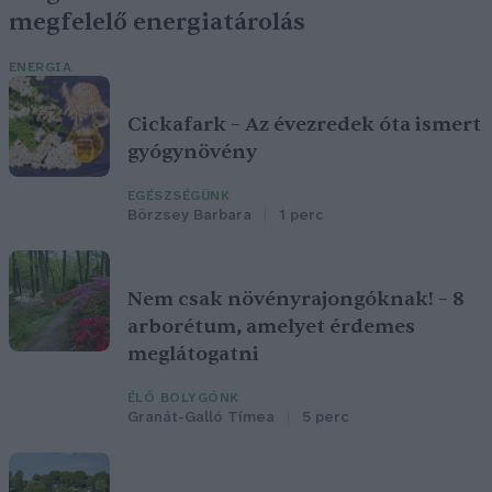
megfelelő energiatárolás
ENERGIA
Cickafark – Az évezredek óta ismert
gyógynövény
EGÉSZSÉGÜNK
Börzsey Barbara
1 perc
Nem csak növényrajongóknak! – 8
arborétum, amelyet érdemes
meglátogatni
ÉLŐ BOLYGÓNK
Granát-Galló Tímea
5 perc