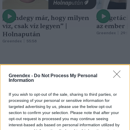
„Mindegy már, hogy milyen
A vegetáci
víz, csak víz legyen” |
az ember 
Holnapután
Greendex
29:5
Greendex
55:58
Greendex -
Do Not Process My Personal
Vitorlavirág – Így lesz gyönyörű
Information
a te lakásodban is
If you wish to opt-out of the sale, sharing to third parties, or
Lonkay Márta
4 perc
ÉLŐ BOLYGÓNK
processing of your personal or sensitive information for
targeted advertising by us, please use the below opt-out
section to confirm your selection. Please note that after your
opt-out request is processed you may continue seeing
interest-based ads based on personal information utilized by