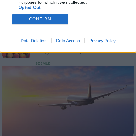
Születésnapi programokkal várja a
Purposes for which it was collected.
Opted Out
hétvégén a közönséget a 160 éves
Fővárosi Állatkert
CONFIRM
ÉLŐ BOLYGÓNK
Data Deletion
Data Access
Privacy Policy
Szedd magad őszibarack: itt vannak
a legjobb lelőhelyek!
SZEMLE