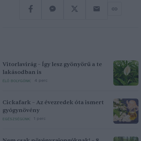
Vitorlavirág – Így lesz gyönyörű a te
lakásodban is
4 perc
ÉLŐ BOLYGÓNK
Cickafark – Az évezredek óta ismert
gyógynövény
1 perc
EGÉSZSÉGÜNK
Nem csak növényrajongóknak! – 8