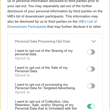
us or personal information disclosed to third parties prior to
your opt-out. You may separately opt-out of the further
disclosure of your personal information by third parties on the
IAB’s list of downstream participants. This information may
also be disclosed by us to third parties on the
IAB’s List of
Downstream Participants
that may further disclose it to other
third parties.
Personal Data Processing Opt Outs
I want to opt-out of the Sharing of my
personal data.
Opted In
I want to opt-out of the Sale of my
Personal Data.
Opted In
I want to opt-out of processing my
Personal Data for Targeted Advertising.
A vitorlavirág ideális szobanövény, hiszen kiválóan tűri a meleget
Opted In
és a fényszegény környezetet.
I want to opt-out of Collection, Use,
Retention, Sale, and/or Sharing of my
Personal Data that Is Unrelated with the