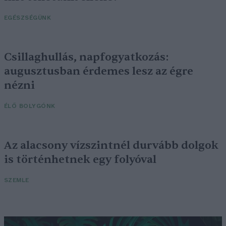
EGÉSZSÉGÜNK
Csillaghullás, napfogyatkozás:
augusztusban érdemes lesz az égre
nézni
ÉLŐ BOLYGÓNK
Az alacsony vízszintnél durvább dolgok
is történhetnek egy folyóval
SZEMLE