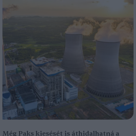
Még Paks kiesését is áthidalhatná a