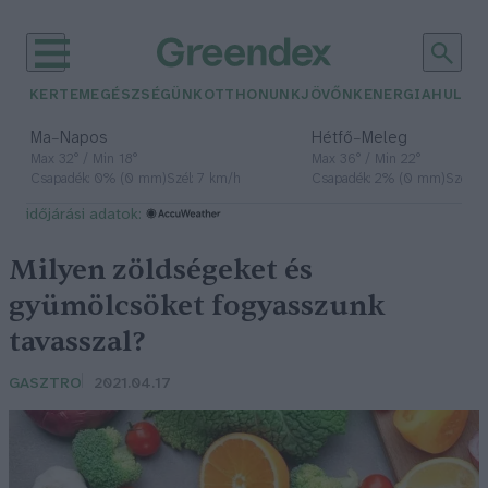
KERTEM
EGÉSZSÉGÜNK
OTTHONUNK
JÖVŐNK
ENERGIA
HULLA
–
–
Ma
Napos
Hétfő
Meleg
Max 32° / Min 18°
Max 36° / Min 22°
Csapadék: 0% (0 mm)
Szél: 7 km/h
Csapadék: 2% (0 mm)
Szél: 
időjárási adatok:
Milyen zöldségeket és
gyümölcsöket fogyasszunk
tavasszal?
GASZTRO
2021.04.17