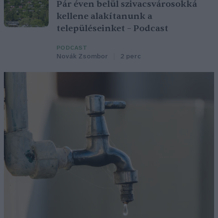
Pár éven belül szivacsvárosokká
kellene alakítanunk a
településeinket – Podcast
PODCAST
Novák Zsombor
2 perc