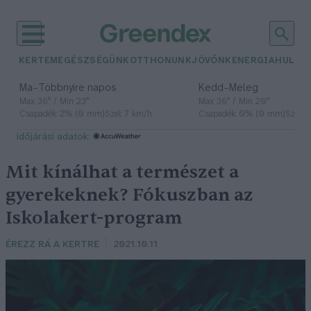
KERTEM
EGÉSZSÉGÜNK
OTTHONUNK
JÖVŐNK
ENERGIA
HULLA
–
–
Ma
Többnyire napos
Kedd
Meleg
Max 36° / Min 23°
Max 36° / Min 20°
Csapadék: 2% (0 mm)
Szél: 7 km/h
Csapadék: 0% (0 mm)
Szél: 
időjárási adatok:
Mit kínálhat a természet a
gyerekeknek? Fókuszban az
Iskolakert-program
ÉREZZ RÁ A KERTRE
2021.10.11