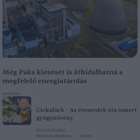
Még Paks kiesését is áthidalhatná a
megfelelő energiatárolás
ENERGIA
Cickafark – Az évezredek óta ismert
gyógynövény
EGÉSZSÉGÜNK
Börzsey Barbara
1 perc