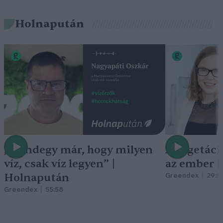
Holnapután
„Mindegy már, hogy milyen
A vegetáci
víz, csak víz legyen” |
az ember 
Holnapután
Greendex
29:5
Greendex
55:58