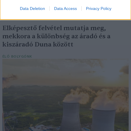
Britanniát is
Data Deletion
Data Access
Privacy Policy
SZEMLE
Elképesztő felvétel mutatja meg,
mekkora a különbség az áradó és a
kiszáradó Duna között
ÉLŐ BOLYGÓNK