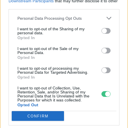
SZEMLE
Downstream Participants
that may further disclose it to other
third parties.
Personal Data Processing Opt Outs
I want to opt-out of the Sharing of my
personal data.
Opted In
I want to opt-out of the Sale of my
Personal Data.
Opted In
I want to opt-out of processing my
Personal Data for Targeted Advertising.
Opted In
Négy éven belül valósággá válhatnak az
I want to opt-out of Collection, Use,
elektromos repülőjáratok Európában
Retention, Sale, and/or Sharing of my
Personal Data that Is Unrelated with the
Purposes for which it was collected.
Opted Out
KÖZLEKEDÉS
CONFIRM
Történelmi aszály sújtja Nagy-