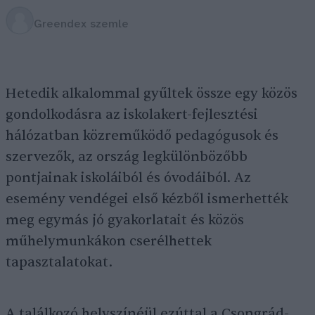
Greendex szemle
Hetedik alkalommal gyűltek össze egy közös
gondolkodásra az iskolakert-fejlesztési
hálózatban közreműködő pedagógusok és
szervezők, az ország legkülönbözőbb
pontjainak iskoláiból és óvodáiból. Az
esemény vendégei első kézből ismerhették
meg egymás jó gyakorlatait és közös
műhelymunkákon cserélhettek
tapasztalatokat.
A találkozó helyszínéül ezúttal a Csongrád-