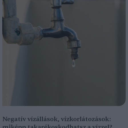
Negatív vízállások, vízkorlátozások:
miképp takarékoskodhatsz a vízzel?