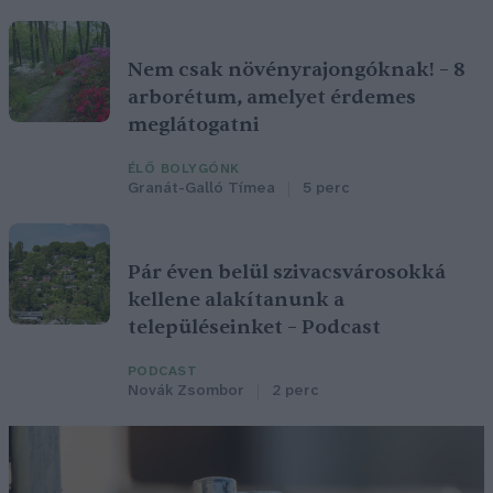
Nem csak növényrajongóknak! – 8
arborétum, amelyet érdemes
meglátogatni
ÉLŐ BOLYGÓNK
Granát-Galló Tímea
5 perc
Pár éven belül szivacsvárosokká
kellene alakítanunk a
településeinket – Podcast
PODCAST
Novák Zsombor
2 perc