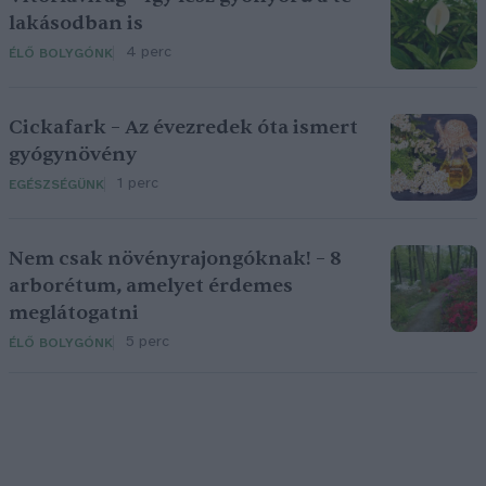
lakásodban is
4 perc
ÉLŐ BOLYGÓNK
Cickafark – Az évezredek óta ismert
gyógynövény
1 perc
EGÉSZSÉGÜNK
Nem csak növényrajongóknak! – 8
arborétum, amelyet érdemes
meglátogatni
5 perc
ÉLŐ BOLYGÓNK