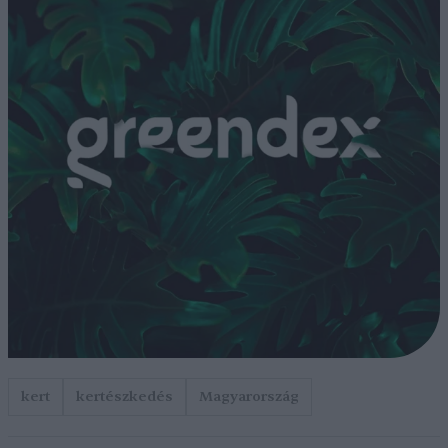
kert
kertészkedés
Magyarország