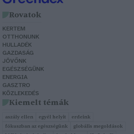
Rovatok
KERTEM
OTTHONUNK
HULLADÉK
GAZDASÁG
JÖVŐNK
EGÉSZSÉGÜNK
ENERGIA
GASZTRO
KÖZLEKEDÉS
Kiemelt témák
aszály ellen
egyél helyit
erdeink
fókuszban az egészségünk
globális megoldások