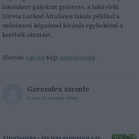
iskolakert-pályázat győztese, a lakiteleki
Eötvös Loránd Általános Iskola például a
művészeti képzéssel kívánja egybekötni a
kertbéli oktatást.
(Forrás:
egy.hu
Kép:
pexels.com
)
Greendex szemle
A szerző további cikkei
Vitorlavirág – Így lesz gyönyörű a te