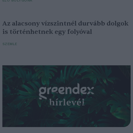
ÉLŐ BOLYGÓNK
Az alacsony vízszintnél durvább dolgok
is történhetnek egy folyóval
SZEMLE