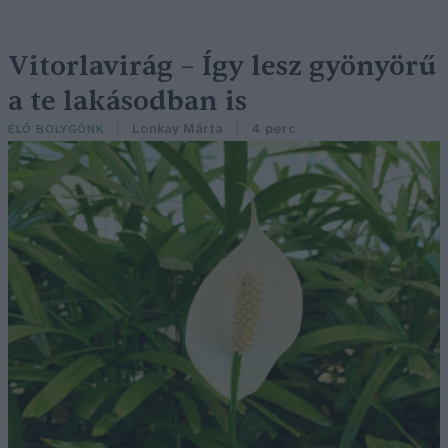
Vitorlavirág – Így lesz gyönyörű
a te lakásodban is
Lonkay Márta
4 perc
ÉLŐ BOLYGÓNK