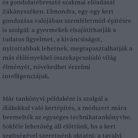
és gondolatébresztő szakmai előadását
Zákányszéken. Elmondta, egy-egy kert
gondozása valójában szemléletmód-építésre
is szolgál: a gyermekek elsajátíthatják a
tudatos figyelmet, a kíváncsiságot,
nyitottabbak lehetnek, megtapasztalhatják a
más élőlényekkel összekapcsolódó világ
élményét, növekedhet érzelmi
intelligenciájuk.
Már tankönyvi példaként is szolgál a
diákokkal való kertépítés, a módszert mára
beemelték az egységes technikatankönyvbe.
Sokféle lehetőség áll előttünk, ha a kert
segítségével szeretnénk oktatni: a tavalyi