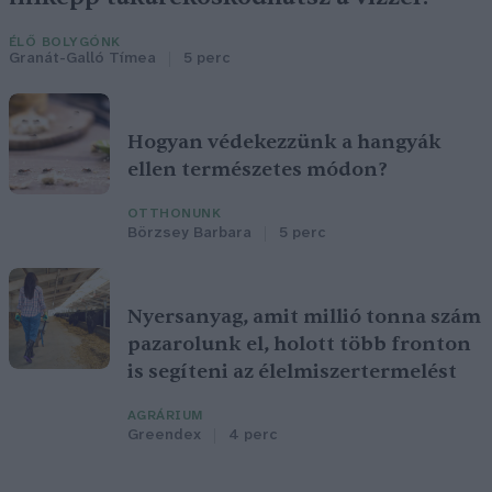
ÉLŐ BOLYGÓNK
Granát-Galló Tímea
5 perc
Hogyan védekezzünk a hangyák
ellen természetes módon?
OTTHONUNK
Börzsey Barbara
5 perc
Nyersanyag, amit millió tonna szám
pazarolunk el, holott több fronton
is segíteni az élelmiszertermelést
AGRÁRIUM
Greendex
4 perc