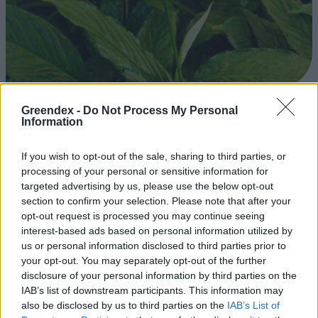
A vitorlavirág ideális szobanövény, hiszen kiválóan tűri a meleget
Greendex -
Do Not Process My Personal
Information
és a fényszegény környezetet.
If you wish to opt-out of the sale, sharing to third parties, or
Születésnapi programokkal várja a
processing of your personal or sensitive information for
targeted advertising by us, please use the below opt-out
hétvégén a közönséget a 160 éves
section to confirm your selection. Please note that after your
Fővárosi Állatkert
opt-out request is processed you may continue seeing
interest-based ads based on personal information utilized by
ÉLŐ BOLYGÓNK
us or personal information disclosed to third parties prior to
your opt-out. You may separately opt-out of the further
Szedd magad őszibarack: itt vannak
disclosure of your personal information by third parties on the
a legjobb lelőhelyek!
IAB’s list of downstream participants. This information may
also be disclosed by us to third parties on the
IAB’s List of