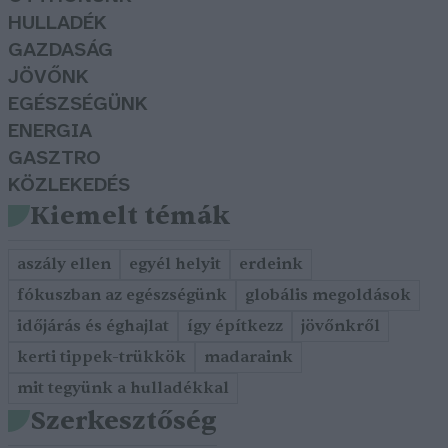
HULLADÉK
GAZDASÁG
JÖVŐNK
EGÉSZSÉGÜNK
ENERGIA
GASZTRO
KÖZLEKEDÉS
Kiemelt témák
aszály ellen
egyél helyit
erdeink
fókuszban az egészségünk
globális megoldások
időjárás és éghajlat
így építkezz
jövőnkről
kerti tippek-trükkök
madaraink
mit tegyünk a hulladékkal
Szerkesztőség