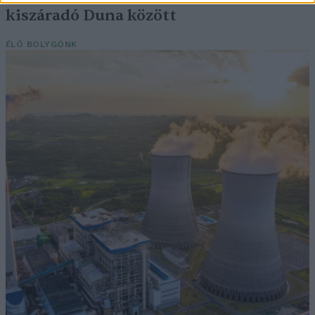
kiszáradó Duna között
ÉLŐ BOLYGÓNK