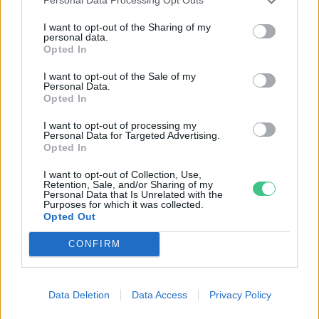
Personal Data Processing Opt Outs
I want to opt-out of the Sharing of my
personal data.
Opted In
I want to opt-out of the Sale of my
Personal Data.
Opted In
Négy éven belül valósággá válhatnak az
I want to opt-out of processing my
Personal Data for Targeted Advertising.
elektromos repülőjáratok Európában
Opted In
KÖZLEKEDÉS
I want to opt-out of Collection, Use,
Retention, Sale, and/or Sharing of my
Personal Data that Is Unrelated with the
Történelmi aszály sújtja Nagy-
Purposes for which it was collected.
Opted Out
Britanniát is
CONFIRM
SZEMLE
Elképesztő felvétel mutatja meg,
Data Deletion
Data Access
Privacy Policy
mekkora a különbség az áradó és a