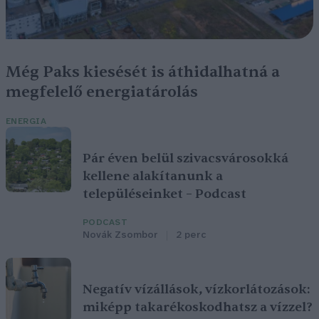
Még Paks kiesését is áthidalhatná a
megfelelő energiatárolás
ENERGIA
Pár éven belül szivacsvárosokká
kellene alakítanunk a
településeinket – Podcast
PODCAST
Novák Zsombor
2 perc
Negatív vízállások, vízkorlátozások:
miképp takarékoskodhatsz a vízzel?