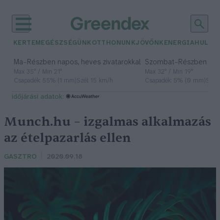
KERTEM
EGÉSZSÉGÜNK
OTTHONUNK
JÖVŐNK
ENERGIA
HULLA
–
–
Ma
Részben napos, heves zivatarokkal
Szombat
Részben na
Max 35° / Min 21°
Max 32° / Min 19°
Csapadék: 55% (1 mm)
Szél: 15 km/h
Csapadék: 5% (0 mm)
Szél:
időjárási adatok:
Munch.hu – izgalmas alkalmazás
az ételpazarlás ellen
GASZTRO
2020.09.18