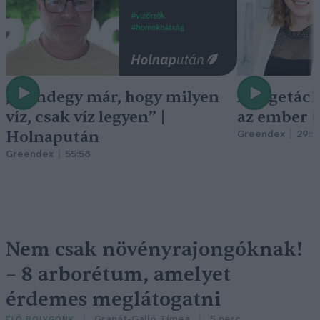
„Mindegy már, hogy milyen
A vegetáci
víz, csak víz legyen” |
az ember 
Holnapután
Greendex
29:5
Greendex
55:58
Nem csak növényrajongóknak!
– 8 arborétum, amelyet
érdemes meglátogatni
Granát-Galló Tímea
5 perc
ÉLŐ BOLYGÓNK