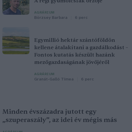
A régi gyümölcsfák őrzője
AGRÁRIUM
Börzsey Barbara
6 perc
Egymillió hektár szántóföldön
kellene átalakítani a gazdálkodást –
Fontos kutatás készült hazánk
mezőgazdaságának jövőjéről
AGRÁRIUM
Granát-Galló Tímea
6 perc
Minden évszázadra jutott egy
„szuperaszály”, az idei év mégis más