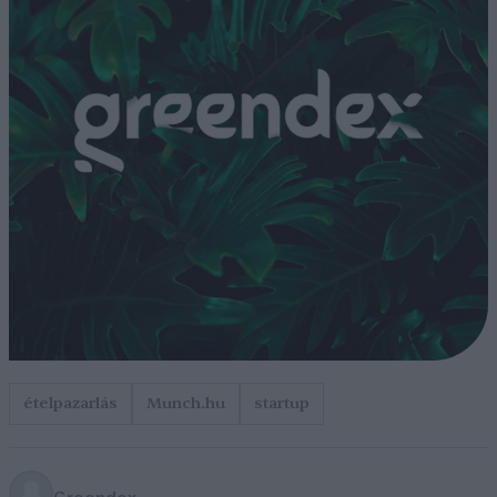
ételpazarlás
Munch.hu
startup