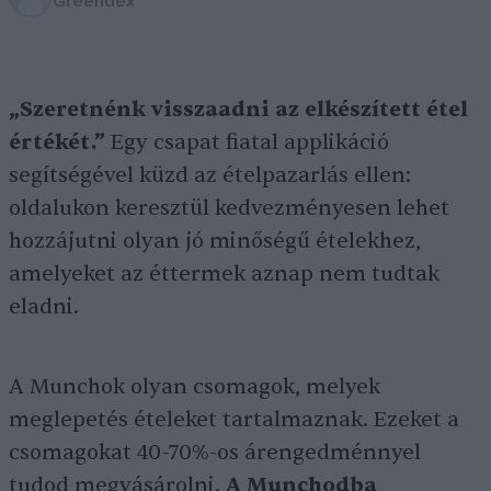
Greendex
„Szeretnénk visszaadni az elkészített étel
értékét.”
Egy csapat fiatal applikáció
segítségével küzd az ételpazarlás ellen:
oldalukon keresztül kedvezményesen lehet
hozzájutni olyan jó minőségű ételekhez,
amelyeket az éttermek aznap nem tudtak
eladni.
A Munchok olyan csomagok, melyek
meglepetés ételeket tartalmaznak. Ezeket a
csomagokat 40-70%-os árengedménnyel
tudod megvásárolni.
A Munchodba