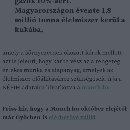
gázok 10%-áért.
Magyarországon évente 1,8
millió tonna élelmiszer kerül a
kukába,
amely a környezetnek okozott károk mellett
azt is jelenti, hogy kárba vész az a rengeteg
értékes munka és alapanyag, amelyek az
élelmiszer előállításához szükségesek.-írja a
NÉBIH adataira hivatkozva a
munch.hu
Friss hír, hogy a Munch.hu október elejétől
már Győrben is
elérhetővé válik
!