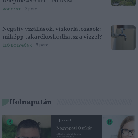
településeinket – Podcast
2 perc
PODCAST
Negatív vízállások, vízkorlátozások:
miképp takarékoskodhatsz a vízzel?
5 perc
ÉLŐ BOLYGÓNK
Holnapután