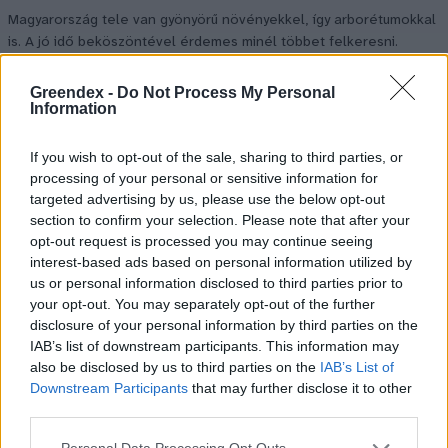
Magyarország tele van gyönyörű növényekkel, így arborétumokkal
is. A jó idő beköszöntével érdemes minél többet felkeresni.
Greendex -
Do Not Process My Personal
Information
Születésnapi programokkal várja a
hétvégén a közönséget a 160 éves
If you wish to opt-out of the sale, sharing to third parties, or
Fővárosi Állatkert
processing of your personal or sensitive information for
targeted advertising by us, please use the below opt-out
ÉLŐ BOLYGÓNK
section to confirm your selection. Please note that after your
opt-out request is processed you may continue seeing
Szedd magad őszibarack: itt vannak
interest-based ads based on personal information utilized by
a legjobb lelőhelyek!
us or personal information disclosed to third parties prior to
your opt-out. You may separately opt-out of the further
SZEMLE
disclosure of your personal information by third parties on the
IAB’s list of downstream participants. This information may
also be disclosed by us to third parties on the
IAB’s List of
Downstream Participants
that may further disclose it to other
third parties.