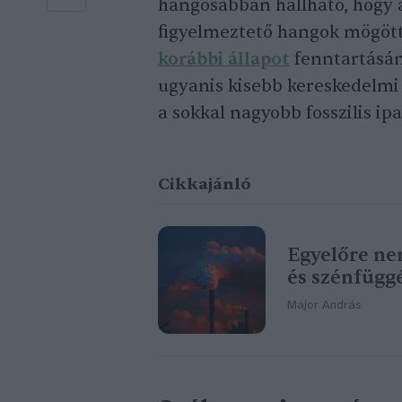
hangosabban hallható, hogy 
figyelmeztető hangok mögöt
korábbi állapot
fenntartásán
ugyanis kisebb kereskedelmi é
a sokkal nagyobb fosszilis ip
Cikkajánló
Egyelőre ne
és szénfügg
Major András