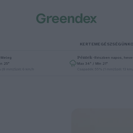
KERTEM
EGÉSZSÉGÜNK
–
Péntek
–
Meleg
Részben napos, heves
in 25°
Max 34° / Min 21°
% (0 mm)
Szél: 6 km/h
Csapadék: 55% (1 mm)
Szél: 13 km