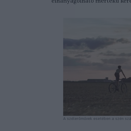
elhanyagolható mértékű kere
A szélerőművek esetében a szén szál