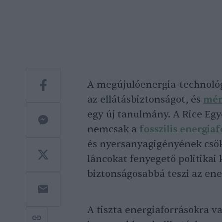
A megújulóenergia-technológi
az ellátásbiztonságot, és
mér
egy új tanulmány. A Rice Eg
nemcsak a
fosszilis energia
és nyersanyagigényének csök
láncokat fenyegető politikai 
biztonságosabbá teszi az ene
A tiszta energiaforrásokra v