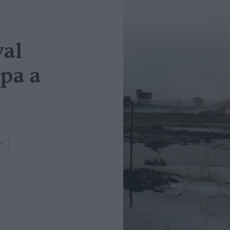
val
pa a
r