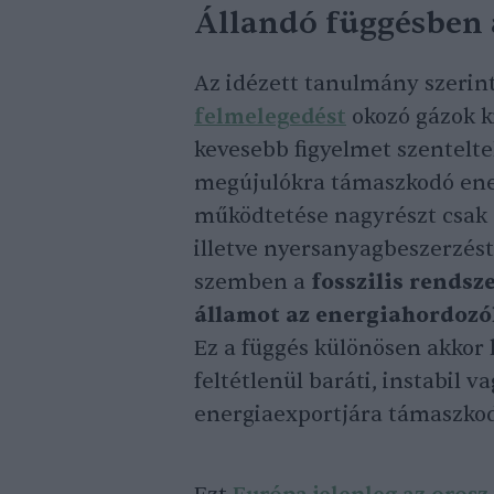
Állandó függésben 
Az idézett tanulmány szerin
felmelegedést
okozó gázok k
kevesebb figyelmet szentelt
megújulókra támaszkodó ener
működtetése nagyrészt csak a
illetve nyersanyagbeszerzést
szemben a
fosszilis rendsz
államot az energiahordozó
Ez a függés különösen akkor 
feltétlenül baráti, instabil 
energiaexportjára támaszkod