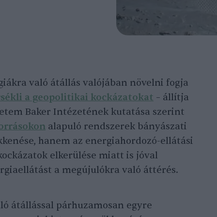
ákra való átállás valójában növelni fogja
sékli a geopolitikai kockázatokat
– állítja
yetem Baker Intézetének kutatása szerint
forrásokon
alapuló rendszerek bányászati
kenése, hanem az energiahordozó-ellátási
kockázatok elkerülése miatt is jóval
rgiaellátást a megújulókra való áttérés.
aló átállással párhuzamosan egyre