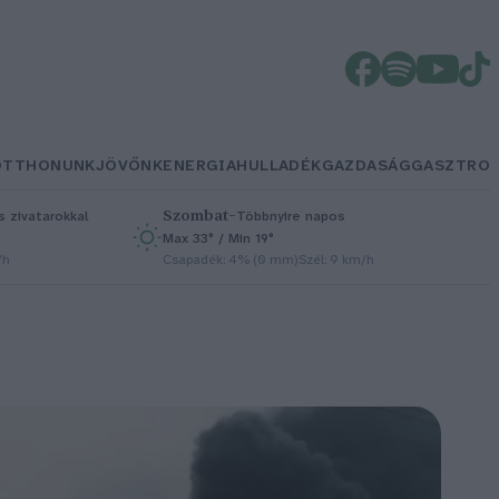
OTTHONUNK
JÖVŐNK
ENERGIA
HULLADÉK
GAZDASÁG
GASZTRO
Szombat
–
 zivatarokkal
Többnyire napos
Max 33° / Min 19°
/h
Csapadék: 4% (0 mm)
Szél: 9 km/h