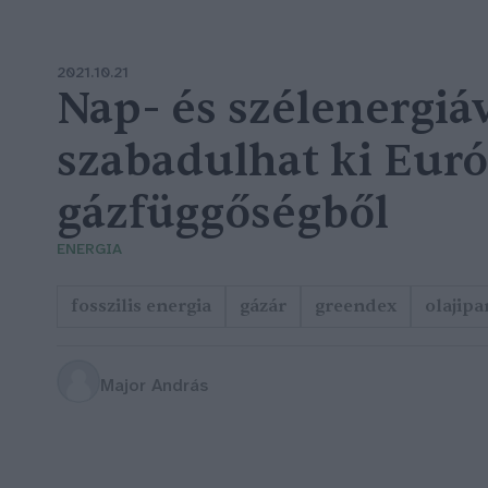
2021.10.21
Nap- és szélenergiá
szabadulhat ki Euró
gázfüggőségből
ENERGIA
fosszilis energia
gázár
greendex
olajipa
Major András