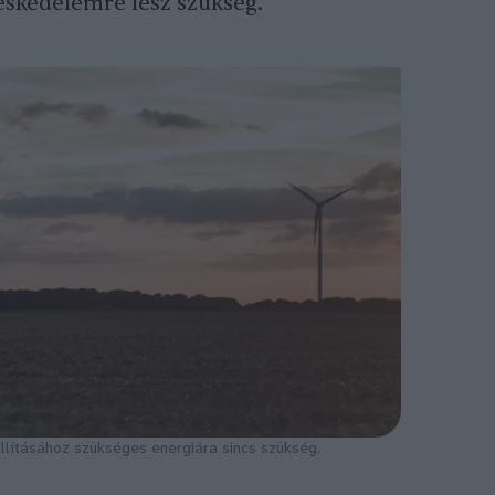
skedelemre lesz szükség.
lításához szükséges energiára sincs szükség.