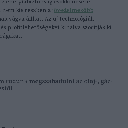
az energiabiztonság csökkenésére
t nem kis részben a
jövedelmezőbb
ak vágya állhat. Az új technológiák
s profitlehetőségeket kínálva szorítják ki
arágakat.
m tudunk megszabadulni az olaj-, gáz-
éstől