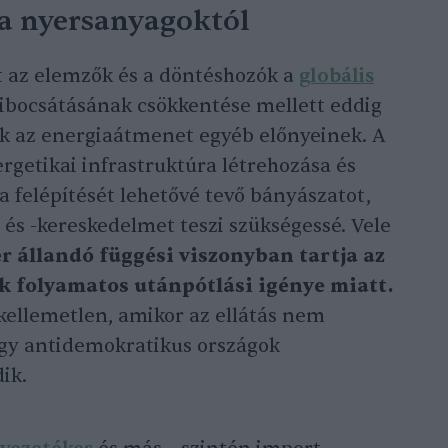
a nyersanyagoktól
t az elemzők és a döntéshozók a
globális
ibocsátásának csökkentése mellett eddig
ek az energiaátmenet egyéb előnyeinek. A
getikai infrastruktúra létrehozása és
 felépítését lehetővé tevő bányászatot,
 és -kereskedelmet teszi szükségessé. Vele
er állandó függési viszonyban tartja az
k folyamatos utánpótlási igénye miatt.
kellemetlen, amikor az ellátás nem
vagy antidemokratikus országok
ik.