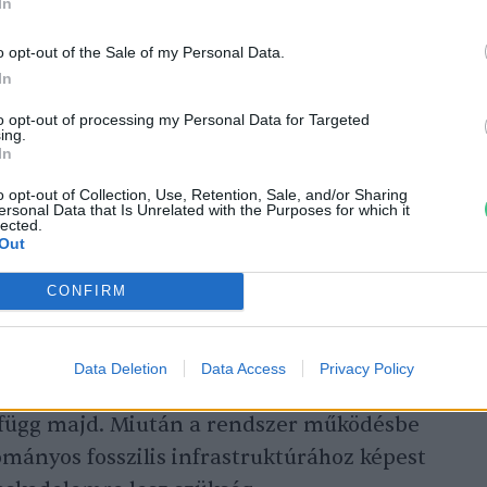
In
ező nagyságú bányászati aktivitás mellett
tször annyi energiát képesek
o opt-out of the Sale of my Personal Data.
In
 kapacitások
.
to opt-out of processing my Personal Data for Targeted
ing.
In
izenkétszeresére is fokozná a
yan fémek éves globális kitermelését, mint
o opt-out of Collection, Use, Retention, Sale, and/or Sharing
ersonal Data that Is Unrelated with the Purposes for which it
lected.
a ritkaföldfémek, ez a mennyiség még mindig
Out
tenné ki a világ 2020-as
lással ugyanis értelemszerűen megszűnik a
CONFIRM
nlegi állandó szállítási szükséglete, az új
g csupán az erőművek gyártásához
Data Deletion
Data Access
Privacy Policy
k és alkatrészek beszerzéséhez
 függ majd. Miután a rendszer működésbe
ományos fosszilis infrastruktúrához képest