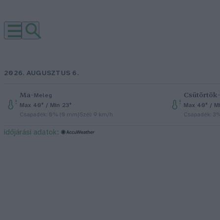
2026. AUGUSZTUS 6.
Ma
–
Csütörtök
Meleg
Max 40° / Min 23°
Max 40° / M
Csapadék: 0% (0 mm)
Szél: 9 km/h
Csapadék: 3
időjárási adatok: