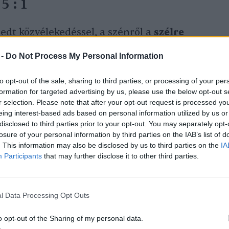
5 : 1
edt közvélekedéssel, a szénről a
szélre
kkentené a bányászott anyagok iránti
 -
Do Not Process My Personal Information
Állításukat a megújuló és a fosszilis
yászott és kereskedett anyagok
to opt-out of the sale, sharing to third parties, or processing of your per
formation for targeted advertising by us, please use the below opt-out s
ásával támasztják alá.
r selection. Please note that after your opt-out request is processed y
eing interest-based ads based on personal information utilized by us or
disclosed to third parties prior to your opt-out. You may separately opt-
mosenergia-piacának szénről szélre történő
losure of your personal information by third parties on the IAB’s list of
tkozik. Eszerint az a nyersanyag-
. This information may also be disclosed by us to third parties on the
IA
Participants
that may further disclose it to other third parties.
 20 éven át átlagosan 1 GWh termelésére
téséhez és telepítéséhez szükséges,
án kevesebb mint 4 évnyi hasonló
l Data Processing Opt Outs
elegendő. (Bekalkulálva az ércek
o opt-out of the Sharing of my personal data.
mozgatását a bányászati és a finomítási