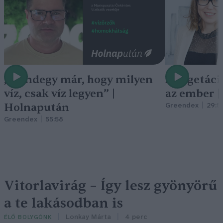
„Mindegy már, hogy milyen
A vegetáci
víz, csak víz legyen” |
az ember 
Holnapután
Greendex
29:5
Greendex
55:58
Vitorlavirág – Így lesz gyönyörű
a te lakásodban is
Lonkay Márta
4 perc
ÉLŐ BOLYGÓNK