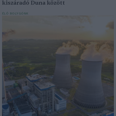
kiszáradó Duna között
ÉLŐ BOLYGÓNK