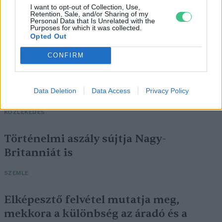
I want to opt-out of Collection, Use,
Retention, Sale, and/or Sharing of my
Personal Data that Is Unrelated with the
Purposes for which it was collected.
Opted Out
CONFIRM
Négy éven belül valósággá válhatnak az
elektromos repülőjáratok Európában
Data Deletion
Data Access
Privacy Policy
KÖZLEKEDÉS
Történelmi aszály sújtja Nagy-
Britanniát is
SZEMLE
Elképesztő felvétel mutatja meg,
mekkora a különbség az áradó és a