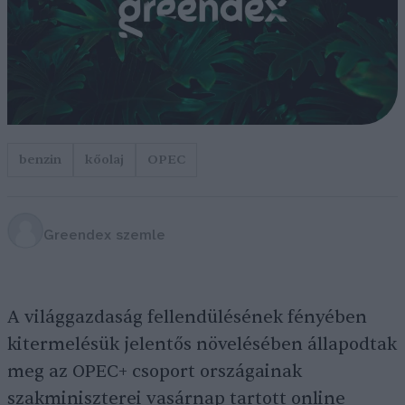
benzin
kőolaj
OPEC
Greendex szemle
A világgazdaság fellendülésének fényében
kitermelésük jelentős növelésében állapodtak
meg az OPEC+ csoport országainak
szakminiszterei vasárnap tartott online