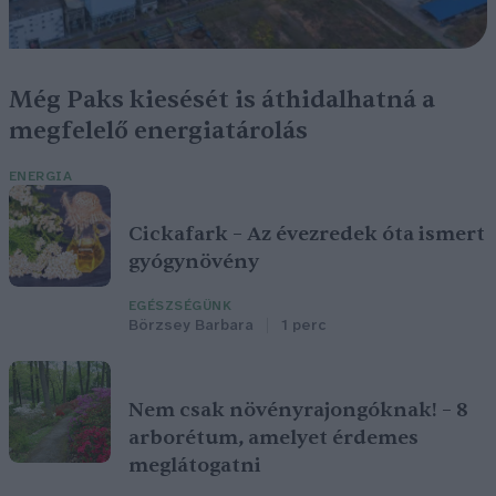
Még Paks kiesését is áthidalhatná a
megfelelő energiatárolás
ENERGIA
Cickafark – Az évezredek óta ismert
gyógynövény
EGÉSZSÉGÜNK
Börzsey Barbara
1 perc
Nem csak növényrajongóknak! – 8
arborétum, amelyet érdemes
meglátogatni