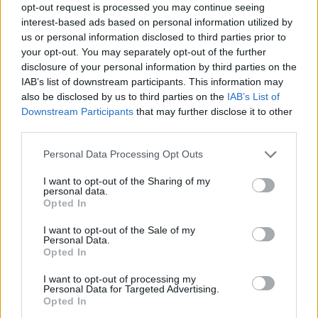
A vitorlavirág ideális szobanövény, hiszen kiválóan tűri a meleget
opt-out request is processed you may continue seeing
interest-based ads based on personal information utilized by
és a fényszegény környezetet.
us or personal information disclosed to third parties prior to
your opt-out. You may separately opt-out of the further
disclosure of your personal information by third parties on the
Születésnapi programokkal várja a
IAB’s list of downstream participants. This information may
hétvégén a közönséget a 160 éves
also be disclosed by us to third parties on the
IAB’s List of
Fővárosi Állatkert
Downstream Participants
that may further disclose it to other
third parties.
ÉLŐ BOLYGÓNK
Personal Data Processing Opt Outs
Szedd magad őszibarack: itt vannak
I want to opt-out of the Sharing of my
a legjobb lelőhelyek!
personal data.
Opted In
SZEMLE
I want to opt-out of the Sale of my
Personal Data.
Opted In
I want to opt-out of processing my
Personal Data for Targeted Advertising.
Opted In