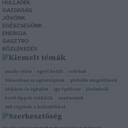
HULLADÉK
GAZDASÁG
JÖVŐNK
EGÉSZSÉGÜNK
ENERGIA
GASZTRO
KÖZLEKEDÉS
Kiemelt témák
aszály ellen
egyél helyit
erdeink
fókuszban az egészségünk
globális megoldások
időjárás és éghajlat
így építkezz
jövőnkről
kerti tippek-trükkök
madaraink
mit tegyünk a hulladékkal
Szerkesztőség