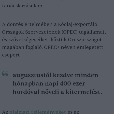
tanácskozásukon.
A döntés értelmében a Kőolaj-exportáló
Országok Szervezetének (OPEC) tagállamait
és szövetségeseiket, köztük Oroszországot
magában foglaló, OPEC+ néven emlegetett
csoport
augusztustól kezdve minden
hónapban napi 400 ezer
hordóval növeli a kitermelést.
Az
olajpiaci fejleményeket
és az