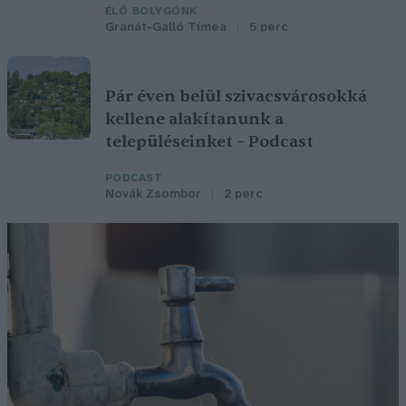
ÉLŐ BOLYGÓNK
Granát-Galló Tímea
5 perc
Pár éven belül szivacsvárosokká
kellene alakítanunk a
településeinket – Podcast
PODCAST
Novák Zsombor
2 perc