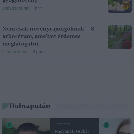
gyógynövény
1 perc
EGÉSZSÉGÜNK
Nem csak növényrajongóknak! – 8
arborétum, amelyet érdemes
meglátogatni
5 perc
ÉLŐ BOLYGÓNK
Holnapután