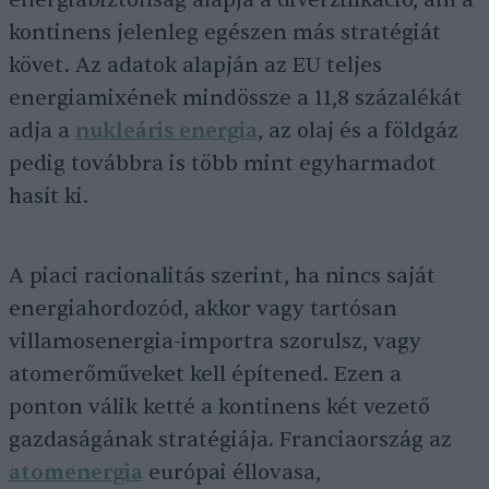
energiabiztonság alapja a diverzifikáció, ám a
kontinens jelenleg egészen más stratégiát
követ. Az adatok alapján az EU teljes
energiamixének mindössze a 11,8 százalékát
adja a
nukleáris energia
, az olaj és a földgáz
pedig továbbra is több mint egyharmadot
hasít ki.
A piaci racionalitás szerint, ha nincs saját
energiahordozód, akkor vagy tartósan
villamosenergia-importra szorulsz, vagy
atomerőműveket kell építened. Ezen a
ponton válik ketté a kontinens két vezető
gazdaságának stratégiája. Franciaország az
atomenergia
európai éllovasa,