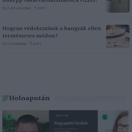
miképp takarékoskodhatsz a vízzel?
5 perc
ÉLŐ BOLYGÓNK
Hogyan védekezzünk a hangyák ellen
természetes módon?
5 perc
OTTHONUNK
Holnapután