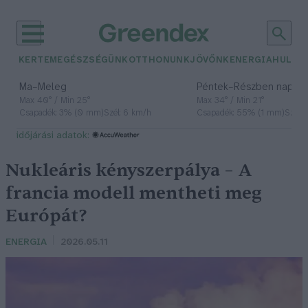
KERTEM
EGÉSZSÉGÜNK
OTTHONUNK
JÖVŐNK
ENERGIA
HULLA
–
–
Ma
Meleg
Péntek
Részben napos, 
Max 40° / Min 25°
Max 34° / Min 21°
Csapadék: 3% (0 mm)
Szél: 6 km/h
Csapadék: 55% (1 mm)
Szél: 
időjárási adatok:
Nukleáris kényszerpálya – A
francia modell mentheti meg
Európát?
ENERGIA
2026.05.11