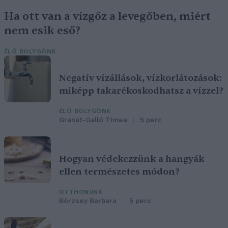
Ha ott van a vízgőz a levegőben, miért
nem esik eső?
ÉLŐ BOLYGÓNK
Negatív vízállások, vízkorlátozások:
miképp takarékoskodhatsz a vízzel?
ÉLŐ BOLYGÓNK
Granát-Galló Tímea
5 perc
Hogyan védekezzünk a hangyák
ellen természetes módon?
OTTHONUNK
Börzsey Barbara
5 perc