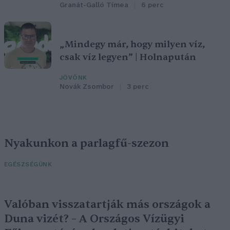
Granát-Galló Tímea
6 perc
„Mindegy már, hogy milyen víz,
csak víz legyen” | Holnapután
JÖVŐNK
Novák Zsombor
3 perc
Nyakunkon a parlagfű-szezon
EGÉSZSÉGÜNK
Valóban visszatartják más országok a
Duna vizét? – A Országos Vízügyi