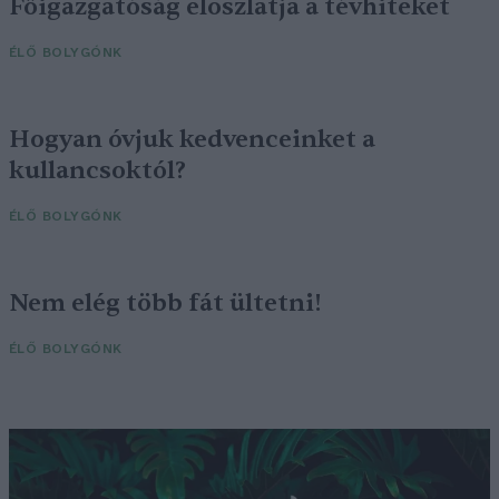
Főigazgatóság eloszlatja a tévhiteket
ÉLŐ BOLYGÓNK
Hogyan óvjuk kedvenceinket a
kullancsoktól?
ÉLŐ BOLYGÓNK
Nem elég több fát ültetni!
ÉLŐ BOLYGÓNK