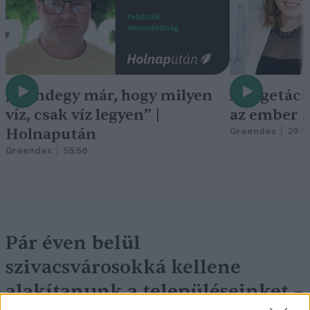
„Mindegy már, hogy milyen
A vegetáci
víz, csak víz legyen” |
az ember 
Holnapután
Greendex
29:5
Greendex
55:58
Pár éven belül
szivacsvárosokká kellene
alakítanunk a településeinket –