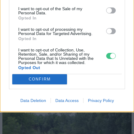
I want to opt-out of the Sale of my
Personal Data.
Szöllősi Gáborral, a Gardenfutura ügyvezetőjével beszélgettünk.
Opted In
I want to opt-out of processing my
Personal Data for Targeted Advertising.
Miért viseli meg az embert a hőség
Opted In
és mit tehetünk ellene?
I want to opt-out of Collection, Use,
Retention, Sale, and/or Sharing of my
EGÉSZSÉGÜNK
Personal Data that Is Unrelated with the
Purposes for which it was collected.
Opted Out
Csillaghullás, napfogyatkozás:
CONFIRM
augusztusban érdemes lesz az égre
nézni
Data Deletion
Data Access
Privacy Policy
ÉLŐ BOLYGÓNK