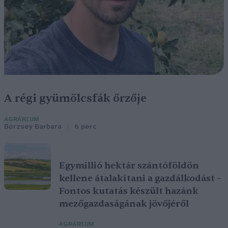
A régi gyümölcsfák őrzője
AGRÁRIUM
Börzsey Barbara
6 perc
Egymillió hektár szántóföldön
kellene átalakítani a gazdálkodást –
Fontos kutatás készült hazánk
mezőgazdaságának jövőjéről
AGRÁRIUM