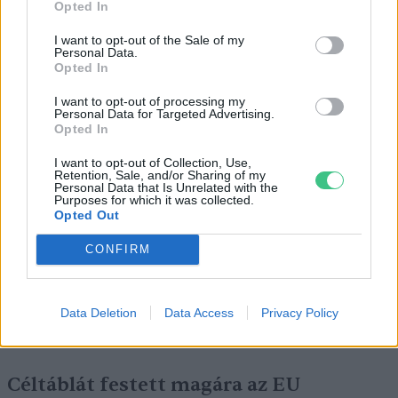
Opted In
I want to opt-out of the Sale of my
Personal Data.
Opted In
I want to opt-out of processing my
Personal Data for Targeted Advertising.
Opted In
I want to opt-out of Collection, Use,
Retention, Sale, and/or Sharing of my
Az alacsony vízszintnél durvább dolgok
Personal Data that Is Unrelated with the
Purposes for which it was collected.
is történhetnek egy folyóval
Opted Out
CONFIRM
SZEMLE
A városi fák megmaradása a tét
Data Deletion
Data Access
Privacy Policy
OTTHONUNK
Céltáblát festett magára az EU