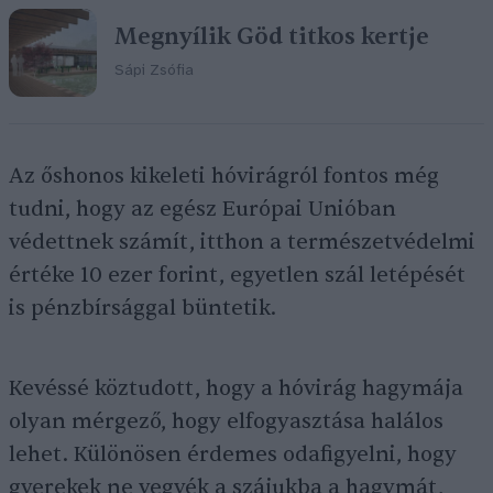
Megnyílik Göd titkos kertje
Sápi Zsófia
Az őshonos kikeleti hóvirágról fontos még
tudni, hogy az egész Európai Unióban
védettnek számít, itthon a természetvédelmi
értéke 10 ezer forint, egyetlen szál letépését
is pénzbírsággal büntetik.
Kevéssé köztudott, hogy a hóvirág hagymája
olyan mérgező, hogy elfogyasztása halálos
lehet. Különösen érdemes odafigyelni, hogy
gyerekek ne vegyék a szájukba a hagymát,