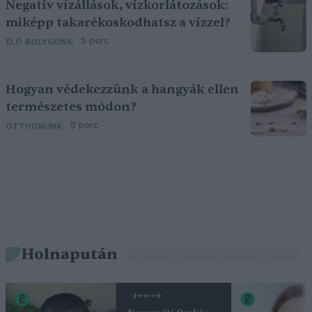
Negatív vízállások, vízkorlátozások:
miképp takarékoskodhatsz a vízzel?
5 perc
ÉLŐ BOLYGÓNK
Hogyan védekezzünk a hangyák ellen
természetes módon?
5 perc
OTTHONUNK
Holnapután