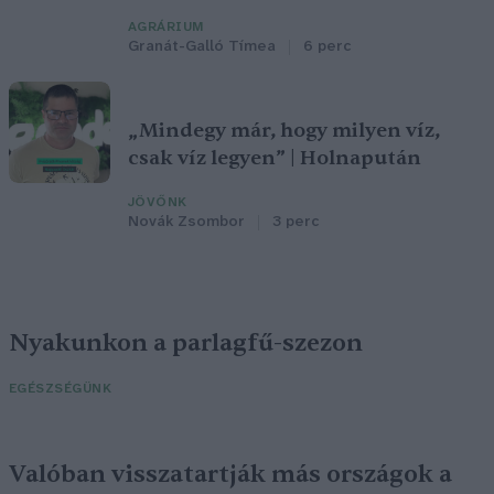
AGRÁRIUM
Granát-Galló Tímea
6 perc
„Mindegy már, hogy milyen víz,
csak víz legyen” | Holnapután
JÖVŐNK
Novák Zsombor
3 perc
Nyakunkon a parlagfű-szezon
EGÉSZSÉGÜNK
Valóban visszatartják más országok a