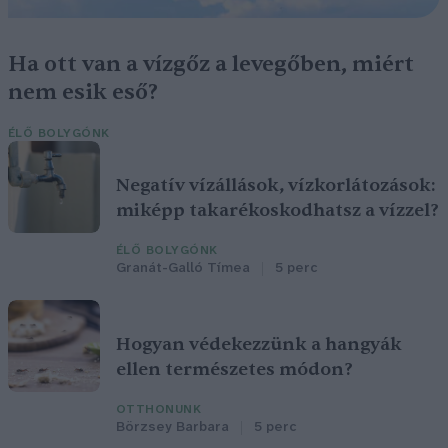
Ha ott van a vízgőz a levegőben, miért
nem esik eső?
ÉLŐ BOLYGÓNK
Negatív vízállások, vízkorlátozások:
miképp takarékoskodhatsz a vízzel?
ÉLŐ BOLYGÓNK
Granát-Galló Tímea
5 perc
Hogyan védekezzünk a hangyák
ellen természetes módon?
OTTHONUNK
Börzsey Barbara
5 perc