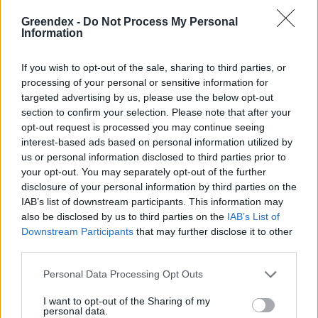
Greendex -
Do Not Process My Personal
Information
Szöllősi Gáborral, a Gardenfutura ügyvezetőjével beszélgettünk.
If you wish to opt-out of the sale, sharing to third parties, or
processing of your personal or sensitive information for
targeted advertising by us, please use the below opt-out
Miért viseli meg az embert a hőség
section to confirm your selection. Please note that after your
opt-out request is processed you may continue seeing
és mit tehetünk ellene?
interest-based ads based on personal information utilized by
us or personal information disclosed to third parties prior to
EGÉSZSÉGÜNK
your opt-out. You may separately opt-out of the further
disclosure of your personal information by third parties on the
Csillaghullás, napfogyatkozás:
IAB’s list of downstream participants. This information may
augusztusban érdemes lesz az égre
also be disclosed by us to third parties on the
IAB’s List of
nézni
Downstream Participants
that may further disclose it to other
third parties.
ÉLŐ BOLYGÓNK
Personal Data Processing Opt Outs
I want to opt-out of the Sharing of my
personal data.