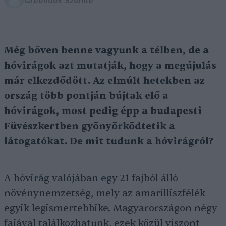
Greendex Szemle
Még bőven benne vagyunk a télben, de a
hóvirágok azt mutatják, hogy a megújulás
már elkezdődött. Az elmúlt hetekben az
ország több pontján bújtak elő a
hóvirágok, most pedig épp a budapesti
Füvészkertben gyönyörködtetik a
látogatókat. De mit tudunk a hóvirágról?
A hóvirág valójában egy 21 fajból álló
növénynemzetség, mely az amarilliszfélék
egyik legismertebbike. Magyarországon négy
fajával találkozhatunk, ezek közül viszont