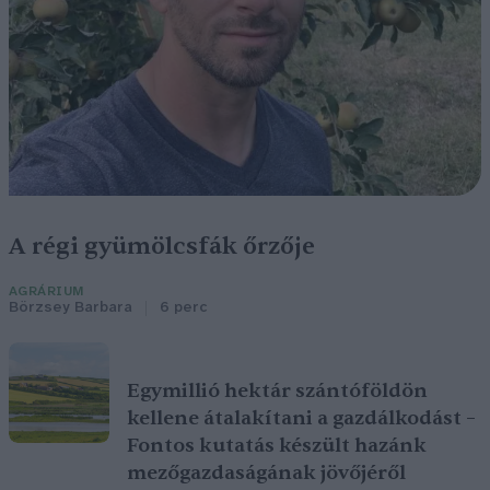
A régi gyümölcsfák őrzője
AGRÁRIUM
Börzsey Barbara
6 perc
Egymillió hektár szántóföldön
kellene átalakítani a gazdálkodást –
Fontos kutatás készült hazánk
mezőgazdaságának jövőjéről