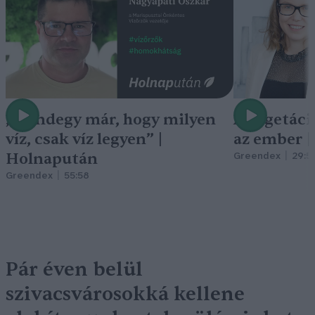
„Mindegy már, hogy milyen
A vegetáci
víz, csak víz legyen” |
az ember 
Holnapután
Greendex
29:5
Greendex
55:58
Pár éven belül
szivacsvárosokká kellene