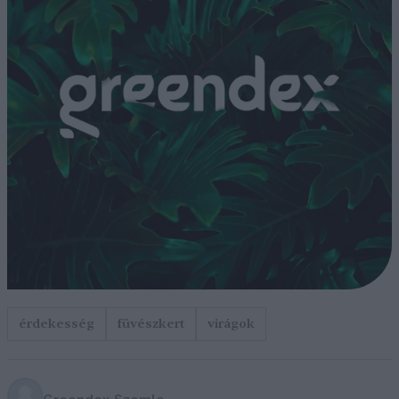
érdekesség
füvészkert
virágok