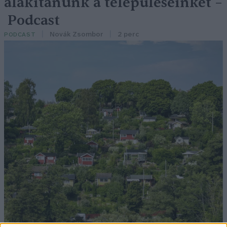
alakítanunk a településeinket –
Podcast
Novák Zsombor
2 perc
PODCAST