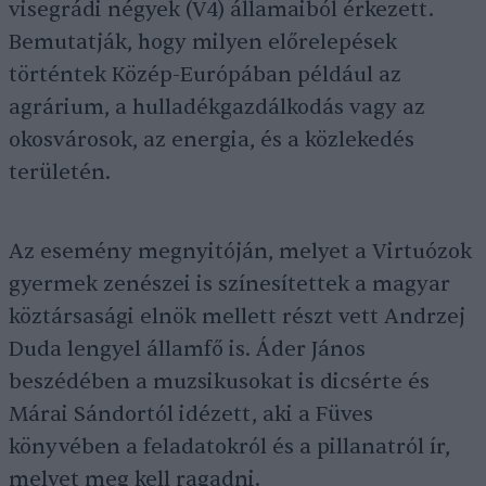
visegrádi négyek (V4) államaiból érkezett.
Bemutatják, hogy milyen előrelepések
történtek Közép-Európában például az
agrárium, a hulladékgazdálkodás vagy az
okosvárosok, az energia, és a közlekedés
területén.
Az esemény megnyitóján, melyet a Virtuózok
gyermek zenészei is színesítettek a magyar
köztársasági elnök mellett részt vett Andrzej
Duda lengyel államfő is. Áder János
beszédében a muzsikusokat is dicsérte és
Márai Sándortól idézett, aki a Füves
könyvében a feladatokról és a pillanatról ír,
melyet meg kell ragadni.