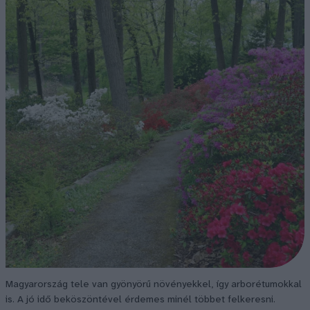
Magyarország tele van gyönyörű növényekkel, így arborétumokkal
is. A jó idő beköszöntével érdemes minél többet felkeresni.