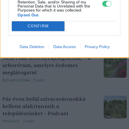
Retention, Sale, and/or Sharing of my
Personal Data that Is Unrelated with the
Purposes for which it was collected.
Hajas Gyula Bence
Opted Out
A szerző további cikkei
CONFIRM
Data Deletion
Data Access
Privacy Policy
Nem csak növényrajongóknak! – 8
arborétum, amelyet érdemes
meglátogatni
5 perc
ÉLŐ BOLYGÓNK
Pár éven belül szivacsvárosokká
kellene alakítanunk a
településeinket – Podcast
2 perc
PODCAST