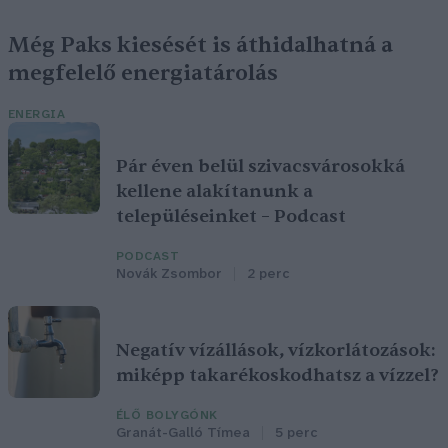
Még Paks kiesését is áthidalhatná a
megfelelő energiatárolás
ENERGIA
Pár éven belül szivacsvárosokká
kellene alakítanunk a
településeinket – Podcast
PODCAST
Novák Zsombor
2 perc
Negatív vízállások, vízkorlátozások:
miképp takarékoskodhatsz a vízzel?
ÉLŐ BOLYGÓNK
Granát-Galló Tímea
5 perc