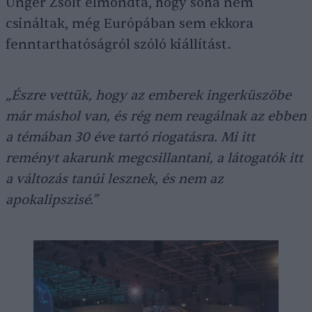
Unger Zsolt elmondta, hogy soha nem
csináltak, még Európában sem ekkora
fenntarthatóságról szóló kiállítást.
„Észre vettük, hogy az emberek ingerküszöbe
már máshol van, és rég nem reagálnak az ebben
a témában 30 éve tartó riogatásra. Mi itt
reményt akarunk megcsillantani, a látogatók itt
a változás tanúi lesznek, és nem az
apokalipszisé.”