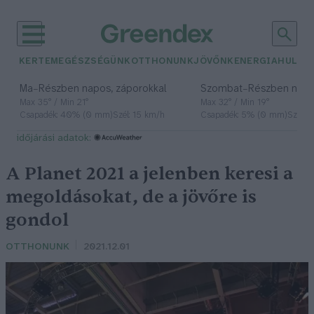
KERTEM
EGÉSZSÉGÜNK
OTTHONUNK
JÖVŐNK
ENERGIA
HULLA
–
–
Ma
Részben napos, záporokkal
Szombat
Részben nap
Max 35° / Min 21°
Max 32° / Min 19°
Csapadék: 40% (0 mm)
Szél: 15 km/h
Csapadék: 5% (0 mm)
Szél: 
időjárási adatok:
A Planet 2021 a jelenben keresi a
megoldásokat, de a jövőre is
gondol
OTTHONUNK
2021.12.01