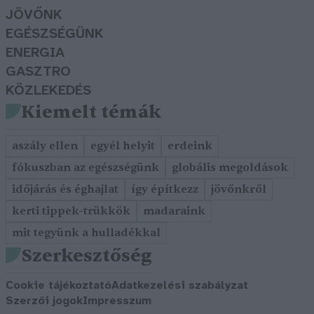
JÖVŐNK
EGÉSZSÉGÜNK
ENERGIA
GASZTRO
KÖZLEKEDÉS
Kiemelt témák
aszály ellen
egyél helyit
erdeink
fókuszban az egészségünk
globális megoldások
időjárás és éghajlat
így építkezz
jövőnkről
kerti tippek-trükkök
madaraink
mit tegyünk a hulladékkal
Szerkesztőség
Cookie tájékoztató
Adatkezelési szabályzat
Szerzői jogok
Impresszum