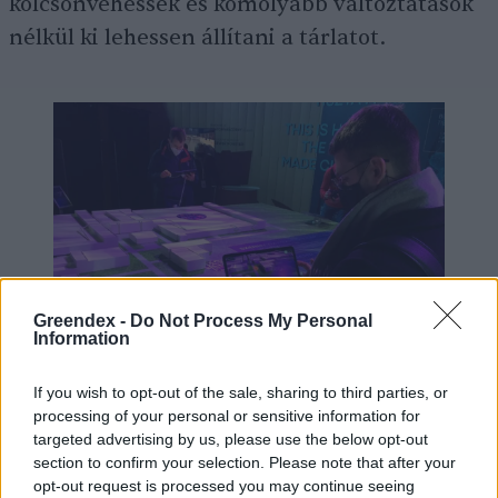
kölcsönvehessék és komolyabb változtatások
nélkül ki lehessen állítani a tárlatot.
Greendex -
Do Not Process My Personal
Information
If you wish to opt-out of the sale, sharing to third parties, or
Tablettel nézik a digitális modelleket a Your Planet
processing of your personal or sensitive information for
tárlatán.
targeted advertising by us, please use the below opt-out
fotó: Greendex
section to confirm your selection. Please note that after your
opt-out request is processed you may continue seeing