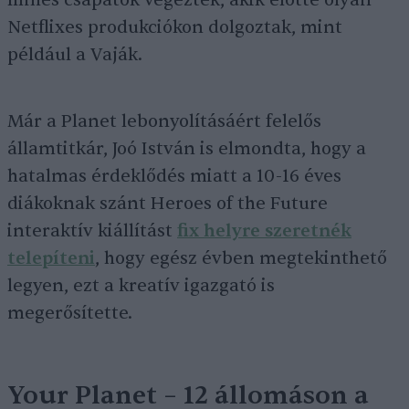
filmes csapatok végezték, akik előtte olyan
Netflixes produkciókon dolgoztak, mint
például a Vaják.
Már a Planet lebonyolításáért felelős
államtitkár, Joó István is elmondta, hogy a
hatalmas érdeklődés miatt a 10-16 éves
diákoknak szánt Heroes of the Future
interaktív kiállítást
fix helyre szeretnék
telepíteni
, hogy egész évben megtekinthető
legyen, ezt a kreatív igazgató is
megerősítette.
Your Planet – 12 állomáson a