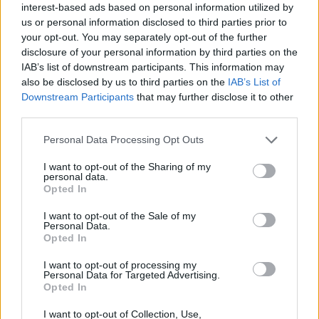
Összességében mindenkinek csak ajánlani
interest-based ads based on personal information utilized by
us or personal information disclosed to third parties prior to
tudjuk, hogy látogasson ki a Planet-re, ha
your opt-out. You may separately opt-out of the further
színes családi programot keresünk, akkor is jó
disclosure of your personal information by third parties on the
választás. Ha pedig szakmabeliek vagyunk,
IAB’s list of downstream participants. This information may
also be disclosed by us to third parties on the
IAB’s List of
vagy érdekelnek a kézzelfogható innovációk,
Downstream Participants
that may further disclose it to other
akkor hiba lenne kihagyni a 185 kiállítóval
third parties.
felsorakozó
Fenntarthatósági Expót
, ahol a
Personal Data Processing Opt Outs
pénteki nap folyamán a Greendex is átadja a
I want to opt-out of the Sharing of my
saját díját, a
Jövőbemutató rovatunk
personal data.
Opted In
győzteseinek.
I want to opt-out of the Sale of my
Personal Data.
Opted In
kiemelet kép: KKM
I want to opt-out of processing my
Personal Data for Targeted Advertising.
Opted In
Rengeteg fontos információ vár még rád! Nézz szét!
I want to opt-out of Collection, Use,