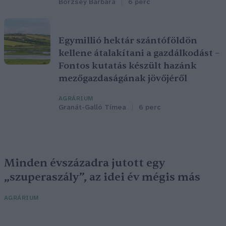
Börzsey Barbara
6 perc
Egymillió hektár szántóföldön
kellene átalakítani a gazdálkodást –
Fontos kutatás készült hazánk
mezőgazdaságának jövőjéről
AGRÁRIUM
Granát-Galló Tímea
6 perc
Minden évszázadra jutott egy
„szuperaszály”, az idei év mégis más
AGRÁRIUM