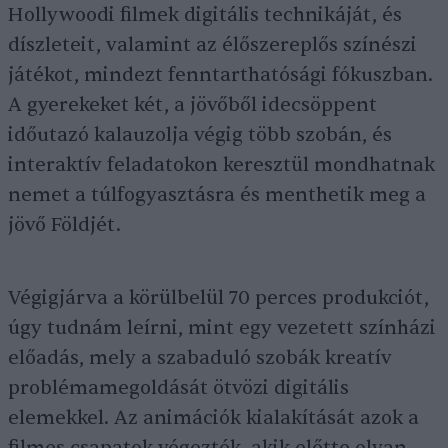
Hollywoodi filmek digitális technikáját, és
díszleteit, valamint az élőszereplős színészi
játékot, mindezt fenntarthatósági fókuszban.
A gyerekeket két, a jövőből idecsöppent
időutazó kalauzolja végig több szobán, és
interaktív feladatokon keresztül mondhatnak
nemet a túlfogyasztásra és menthetik meg a
jövő Földjét.
Végigjárva a körülbelül 70 perces produkciót,
úgy tudnám leírni, mint egy vezetett színházi
előadás, mely a szabaduló szobák kreatív
problémamegoldását ötvözi digitális
elemekkel. Az animációk kialakítását azok a