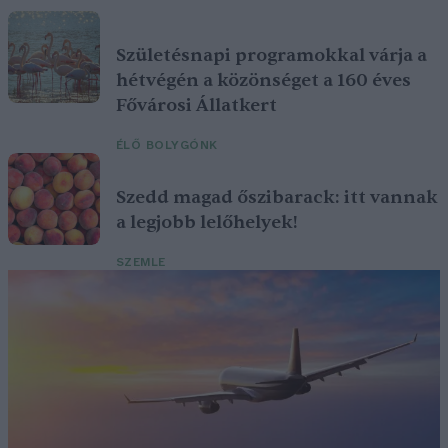
Születésnapi programokkal várja a
hétvégén a közönséget a 160 éves
Fővárosi Állatkert
ÉLŐ BOLYGÓNK
Szedd magad őszibarack: itt vannak
a legjobb lelőhelyek!
SZEMLE