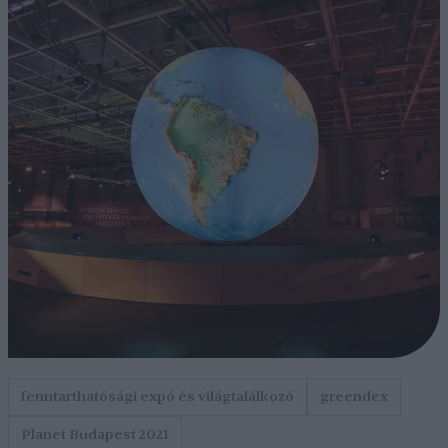
fenntarthatósági expó és világtalálkozó
greendex
Planet Budapest 2021