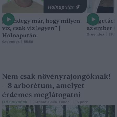
„Mindegy már, hogy milyen
A vegetáci
víz, csak víz legyen” |
az ember 
Holnapután
Greendex
29:5
Greendex
55:58
Nem csak növényrajongóknak!
– 8 arborétum, amelyet
érdemes meglátogatni
Granát-Galló Tímea
5 perc
ÉLŐ BOLYGÓNK