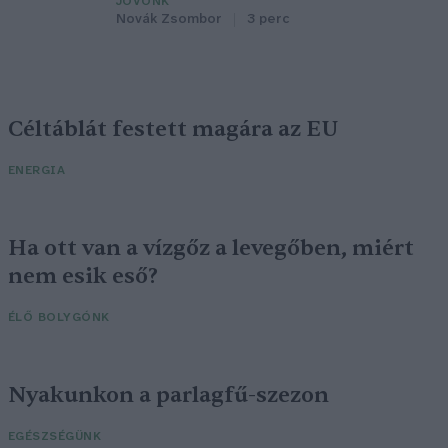
JÖVŐNK
Novák Zsombor
3 perc
Céltáblát festett magára az EU
ENERGIA
Ha ott van a vízgőz a levegőben, miért
nem esik eső?
ÉLŐ BOLYGÓNK
Nyakunkon a parlagfű-szezon
EGÉSZSÉGÜNK