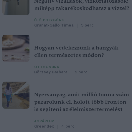
Negatív vízállások, vízkorlátozások:
miképp takarékoskodhatsz a vízzel?
ÉLŐ BOLYGÓNK
Granát-Galló Tímea
5 perc
Hogyan védekezzünk a hangyák
ellen természetes módon?
OTTHONUNK
Börzsey Barbara
5 perc
Nyersanyag, amit millió tonna szám
pazarolunk el, holott több fronton
is segíteni az élelmiszertermelést
AGRÁRIUM
Greendex
4 perc