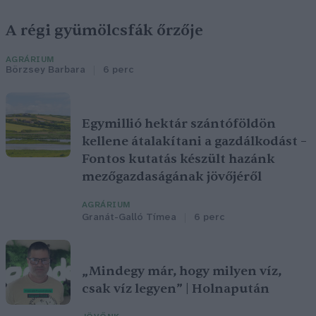
A régi gyümölcsfák őrzője
AGRÁRIUM
Börzsey Barbara
6 perc
Egymillió hektár szántóföldön
kellene átalakítani a gazdálkodást –
Fontos kutatás készült hazánk
mezőgazdaságának jövőjéről
AGRÁRIUM
Granát-Galló Tímea
6 perc
„Mindegy már, hogy milyen víz,
csak víz legyen” | Holnapután