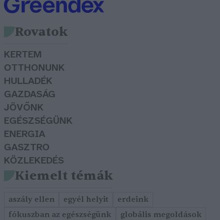
Rovatok
KERTEM
OTTHONUNK
HULLADÉK
GAZDASÁG
JÖVŐNK
EGÉSZSÉGÜNK
ENERGIA
GASZTRO
KÖZLEKEDÉS
Kiemelt témák
aszály ellen
egyél helyit
erdeink
fókuszban az egészségünk
globális megoldások