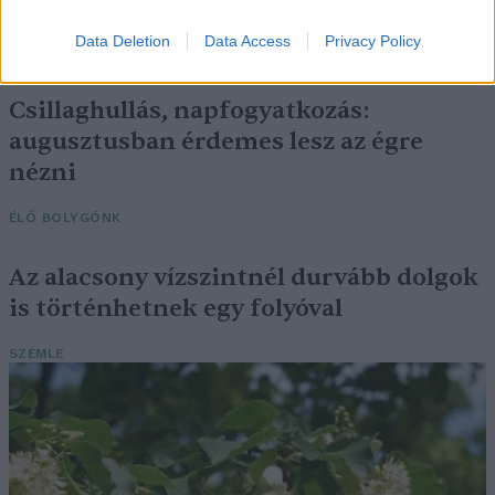
mit tehetünk ellene?
Data Deletion
Data Access
Privacy Policy
EGÉSZSÉGÜNK
Csillaghullás, napfogyatkozás:
augusztusban érdemes lesz az égre
nézni
ÉLŐ BOLYGÓNK
Az alacsony vízszintnél durvább dolgok
is történhetnek egy folyóval
SZEMLE