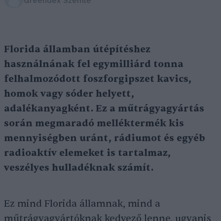
Greendex Szemle
Florida államban útépítéshez
használnának fel egymilliárd tonna
felhalmozódott foszforgipszet kavics,
homok vagy sóder helyett,
adalékanyagként. Ez a műtrágyagyártás
során megmaradó melléktermék kis
mennyiségben uránt, rádiumot és egyéb
radioaktív elemeket is tartalmaz,
veszélyes hulladéknak számít.
Ez mind Florida államnak, mind a
műtrágyagyártóknak kedvező lenne, ugyanis