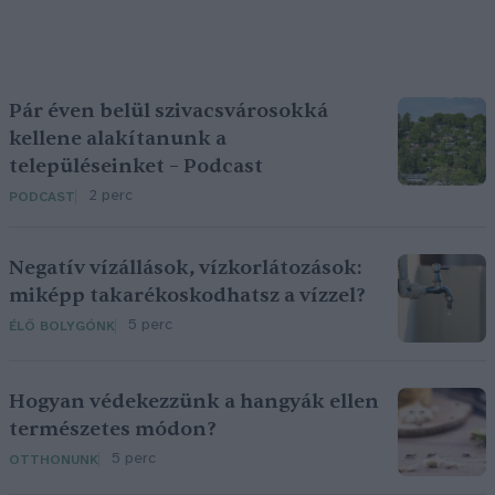
Pár éven belül szivacsvárosokká
kellene alakítanunk a
településeinket – Podcast
2 perc
PODCAST
Negatív vízállások, vízkorlátozások:
miképp takarékoskodhatsz a vízzel?
5 perc
ÉLŐ BOLYGÓNK
Hogyan védekezzünk a hangyák ellen
természetes módon?
5 perc
OTTHONUNK