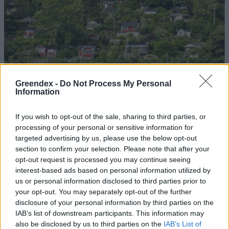
Greendex -
Do Not Process My Personal
Information
If you wish to opt-out of the sale, sharing to third parties, or
processing of your personal or sensitive information for
targeted advertising by us, please use the below opt-out
section to confirm your selection. Please note that after your
opt-out request is processed you may continue seeing
Szöllősi Gáborral, a Gardenfutura ügyvezetőjével beszélgettünk.
interest-based ads based on personal information utilized by
us or personal information disclosed to third parties prior to
your opt-out. You may separately opt-out of the further
Még Paks kiesését is áthidalhatná a
disclosure of your personal information by third parties on the
megfelelő energiatárolás
IAB’s list of downstream participants. This information may
also be disclosed by us to third parties on the
IAB’s List of