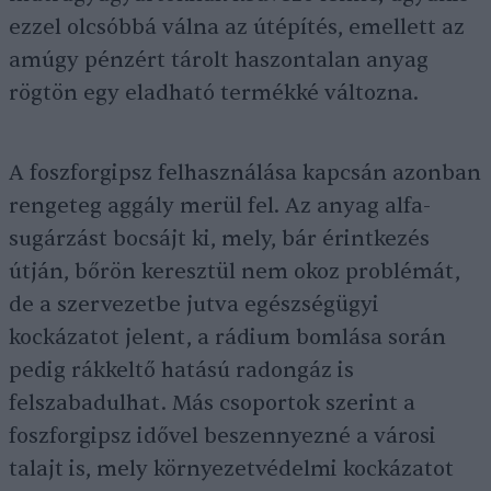
ezzel olcsóbbá válna az útépítés, emellett az
amúgy pénzért tárolt haszontalan anyag
rögtön egy eladható termékké változna.
A foszforgipsz felhasználása kapcsán azonban
rengeteg aggály merül fel. Az anyag alfa-
sugárzást bocsájt ki, mely, bár érintkezés
útján, bőrön keresztül nem okoz problémát,
de a szervezetbe jutva egészségügyi
kockázatot jelent, a rádium bomlása során
pedig rákkeltő hatású radongáz is
felszabadulhat. Más csoportok szerint a
foszforgipsz idővel beszennyezné a városi
talajt is, mely környezetvédelmi kockázatot