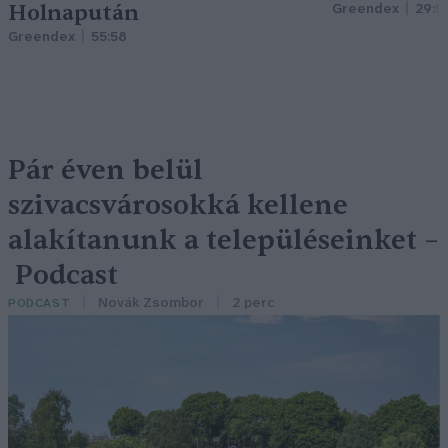
Holnapután
Greendex
29:5
Greendex
55:58
Pár éven belül
szivacsvárosokká kellene
alakítanunk a településeinket –
Podcast
Novák Zsombor
2 perc
PODCAST