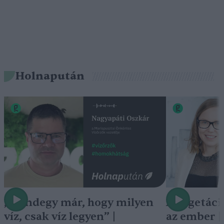
Holnapután
„Mindegy már, hogy milyen
A vegetáci
víz, csak víz legyen” |
az ember 