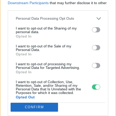
Downstream Participants
that may further disclose it to other
ENERGIA
third parties.
Minden évszázadra jutott egy
Personal Data Processing Opt Outs
„szuperaszály”, az idei év mégis más
I want to opt-out of the Sharing of my
personal data.
AGRÁRIUM
Opted In
I want to opt-out of the Sale of my
Personal Data.
Opted In
I want to opt-out of processing my
Personal Data for Targeted Advertising.
Opted In
I want to opt-out of Collection, Use,
Retention, Sale, and/or Sharing of my
Personal Data that Is Unrelated with the
Purposes for which it was collected.
Opted Out
CONFIRM
Miért viseli meg az embert a hőség és