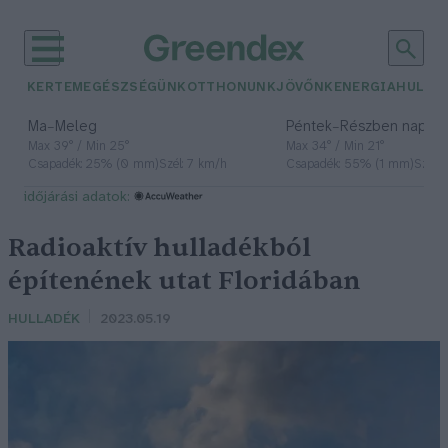
KERTEM
EGÉSZSÉGÜNK
OTTHONUNK
JÖVŐNK
ENERGIA
HULLA
–
–
Ma
Meleg
Péntek
Részben napos, 
Max 39° / Min 25°
Max 34° / Min 21°
Csapadék: 25% (0 mm)
Szél: 7 km/h
Csapadék: 55% (1 mm)
Szél: 
időjárási adatok:
Radioaktív hulladékból
építenének utat Floridában
HULLADÉK
2023.05.19