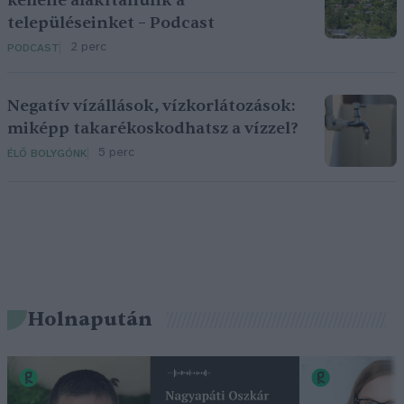
kellene alakítanunk a
településeinket – Podcast
2 perc
PODCAST
Negatív vízállások, vízkorlátozások:
miképp takarékoskodhatsz a vízzel?
5 perc
ÉLŐ BOLYGÓNK
Holnapután