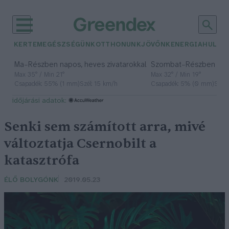
KERTEM
EGÉSZSÉGÜNK
OTTHONUNK
JÖVŐNK
ENERGIA
HULLA
–
–
Ma
Részben napos, heves zivatarokkal
Szombat
Részben na
Max 35° / Min 21°
Max 32° / Min 19°
Csapadék: 55% (1 mm)
Szél: 15 km/h
Csapadék: 5% (0 mm)
Szél:
időjárási adatok:
Senki sem számított arra, mivé
változtatja Csernobilt a
katasztrófa
ÉLŐ BOLYGÓNK
2019.05.23