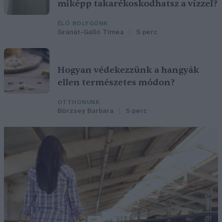
miképp takarékoskodhatsz a vízzel?
ÉLŐ BOLYGÓNK
Granát-Galló Tímea
5 perc
Hogyan védekezzünk a hangyák
ellen természetes módon?
OTTHONUNK
Börzsey Barbara
5 perc