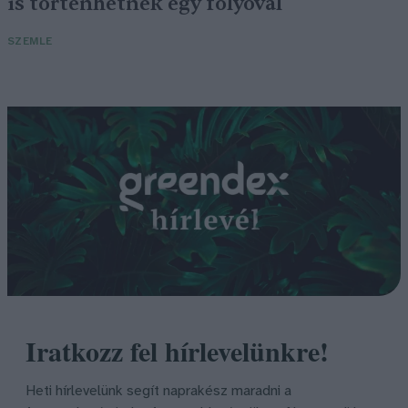
is történhetnek egy folyóval
SZEMLE
Iratkozz fel hírlevelünkre!
Heti hírlevelünk segít naprakész maradni a