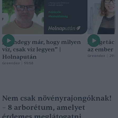
„Mindegy már, hogy milyen
A vegetáci
víz, csak víz legyen” |
az ember 
Holnapután
Greendex
29:5
Greendex
55:58
Nem csak növényrajongóknak!
– 8 arborétum, amelyet
érdemes meglátogatni