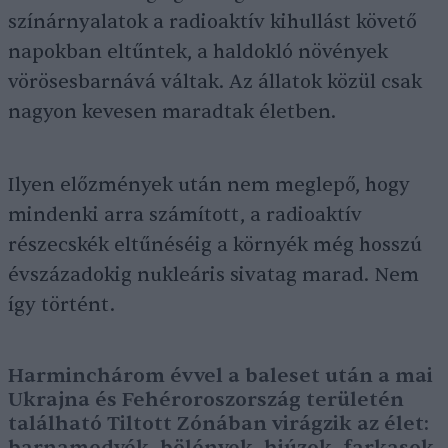
színárnyalatok a radioaktív kihullást követő
napokban eltűntek, a haldokló növények
vörösesbarnává váltak. Az állatok közül csak
nagyon kevesen maradtak életben.
Ilyen előzmények után nem meglepő, hogy
mindenki arra számított, a radioaktív
részecskék eltűnéséig a környék még hosszú
évszázadokig nukleáris sivatag marad. Nem
így történt.
Harminchárom évvel a baleset után a mai
Ukrajna és Fehéroroszország területén
található Tiltott Zónában virágzik az élet:
barnamedvék, bölények, hiúzok, farkasok,