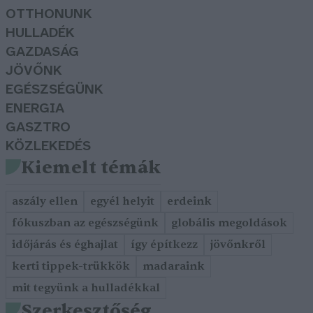
OTTHONUNK
HULLADÉK
GAZDASÁG
JÖVŐNK
EGÉSZSÉGÜNK
ENERGIA
GASZTRO
KÖZLEKEDÉS
Kiemelt témák
aszály ellen
egyél helyit
erdeink
fókuszban az egészségünk
globális megoldások
időjárás és éghajlat
így építkezz
jövőnkről
kerti tippek-trükkök
madaraink
mit tegyünk a hulladékkal
Szerkesztőség