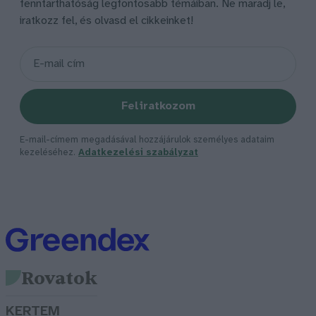
fenntarthatóság legfontosabb témáiban. Ne maradj le,
iratkozz fel, és olvasd el cikkeinket!
Feliratkozom
E-mail-címem megadásával hozzájárulok személyes adataim
kezeléséhez.
Adatkezelési szabályzat
Rovatok
KERTEM