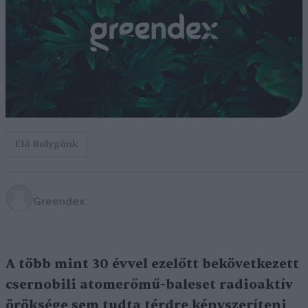
Élő Bolygónk
Greendex
A több mint 30 évvel ezelőtt bekövetkezett
csernobili atomerőmű-baleset radioaktív
öröksége sem tudta térdre kényszeríteni