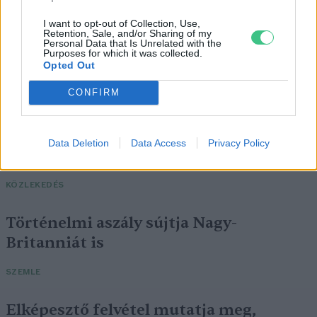
I want to opt-out of Collection, Use,
Retention, Sale, and/or Sharing of my
Personal Data that Is Unrelated with the
Purposes for which it was collected.
Opted Out
CONFIRM
Négy éven belül valósággá válhatnak az
Data Deletion
Data Access
Privacy Policy
elektromos repülőjáratok Európában
KÖZLEKEDÉS
Történelmi aszály sújtja Nagy-
Britanniát is
SZEMLE
Elképesztő felvétel mutatja meg,