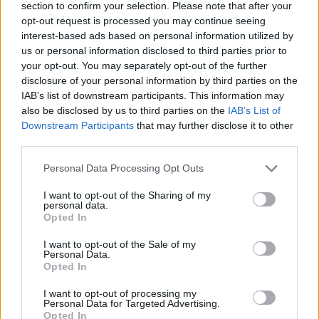
section to confirm your selection. Please note that after your
opt-out request is processed you may continue seeing
Magyarország tele van gyönyörű növényekkel, így arborétumokkal
interest-based ads based on personal information utilized by
is. A jó idő beköszöntével érdemes minél többet felkeresni.
us or personal information disclosed to third parties prior to
your opt-out. You may separately opt-out of the further
disclosure of your personal information by third parties on the
Születésnapi programokkal várja a
IAB’s list of downstream participants. This information may
also be disclosed by us to third parties on the
IAB’s List of
hétvégén a közönséget a 160 éves
Downstream Participants
that may further disclose it to other
Fővárosi Állatkert
third parties.
ÉLŐ BOLYGÓNK
Personal Data Processing Opt Outs
I want to opt-out of the Sharing of my
Szedd magad őszibarack: itt vannak
personal data.
a legjobb lelőhelyek!
Opted In
I want to opt-out of the Sale of my
SZEMLE
Personal Data.
Opted In
I want to opt-out of processing my
Personal Data for Targeted Advertising.
Opted In