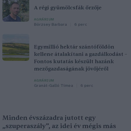
A régi gyümölcsfák őrzője
AGRÁRIUM
Börzsey Barbara
6 perc
Egymillió hektár szántóföldön
kellene átalakítani a gazdálkodást –
Fontos kutatás készült hazánk
mezőgazdaságának jövőjéről
AGRÁRIUM
Granát-Galló Tímea
6 perc
Minden évszázadra jutott egy
„szuperaszály”, az idei év mégis más