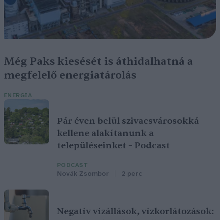
Még Paks kiesését is áthidalhatná a
megfelelő energiatárolás
ENERGIA
Pár éven belül szivacsvárosokká
kellene alakítanunk a
településeinket – Podcast
PODCAST
Novák Zsombor
2 perc
Negatív vízállások, vízkorlátozások: