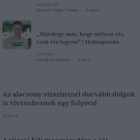
AGRÁRIUM
Granát-Galló Tímea
6 perc
„Mindegy már, hogy milyen víz,
csak víz legyen” | Holnapután
JÖVŐNK
Novák Zsombor
3 perc
Az alacsony vízszintnél durvább dolgok
is történhetnek egy folyóval
SZEMLE