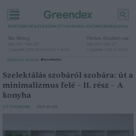
KERTEM
EGÉSZSÉGÜNK
OTTHONUNK
JÖVŐNK
ENERGIA
HULLA
–
–
Ma
Meleg
Péntek
Részben napos, 
Max 39° / Min 25°
Max 34° / Min 21°
Csapadék: 25% (0 mm)
Szél: 9 km/h
Csapadék: 55% (1 mm)
Szél: 
időjárási adatok:
Szelektálás szobáról szobára: út a
minimalizmus felé – II. rész – A
konyha
OTTHONUNK
2021.01.08