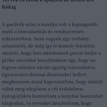
Tervek és célok a spájztól az utolsó kis
fiókig
A gardrób után a konyha volt a legnagyobb
meló a lomtalanítás és rendszerezés
tekintetében. Nem vagyok egy trehány
nőszemély, de még így is komoly fejtörést
okozott, hogy lesz mindennek precíz helye a
picike amerikai konyhámban úgy, hogy ne
legyen minden tároló egység telezsúfolva.
Egyszerűen drámai döntéseket kellett
meghoznom azzal kapcsolatban, hogy miktől
válok meg sürgősen a cél érdekében.
Kategóriákra bontottam a konyhai használati
tárgyakat, és terveket készítettem, hogy