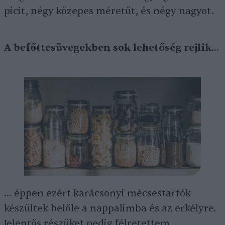
picit, négy közepes méretűt, és négy nagyot.
A befőttesüvegekben sok lehetőség rejlik
…
… éppen ezért karácsonyi mécsestartók
készültek belőle a nappalimba és az erkélyre.
Jelentős részüket pedig félretettem