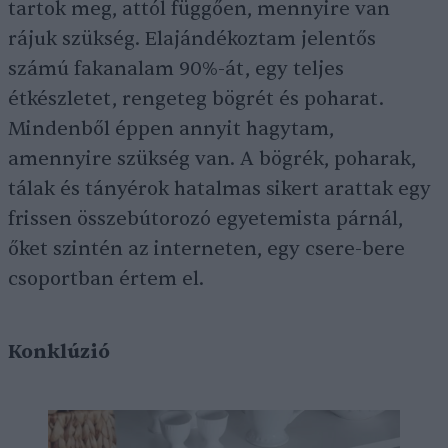
tartok meg, attól függően, mennyire van
rájuk szükség. Elajándékoztam jelentős
számú fakanalam 90%-át, egy teljes
étkészletet, rengeteg bögrét és poharat.
Mindenből éppen annyit hagytam,
amennyire szükség van. A bögrék, poharak,
tálak és tányérok hatalmas sikert arattak egy
frissen összebútorozó egyetemista párnál,
őket szintén az interneten, egy csere-bere
csoportban értem el.
Konklúzió