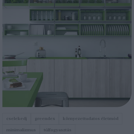
cselekedj
greendex
környezettudatos életmód
minimalizmus
túlfogyasztás