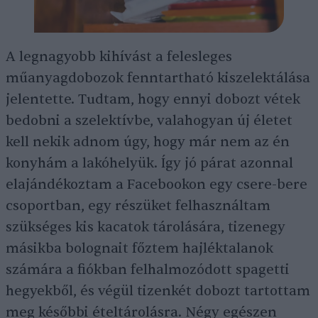
A legnagyobb kihívást a felesleges
műanyagdobozok fenntartható kiszelektálása
jelentette. Tudtam, hogy ennyi dobozt vétek
bedobni a szelektívbe, valahogyan új életet
kell nekik adnom úgy, hogy már nem az én
konyhám a lakóhelyük. Így jó párat azonnal
elajándékoztam a Facebookon egy csere-bere
csoportban, egy részüket felhasználtam
szükséges kis kacatok tárolására, tizenegy
másikba bolognait főztem hajléktalanok
számára a fiókban felhalmozódott spagetti
hegyekből, és végül tizenkét dobozt tartottam
meg későbbi ételtárolásra. Négy egészen