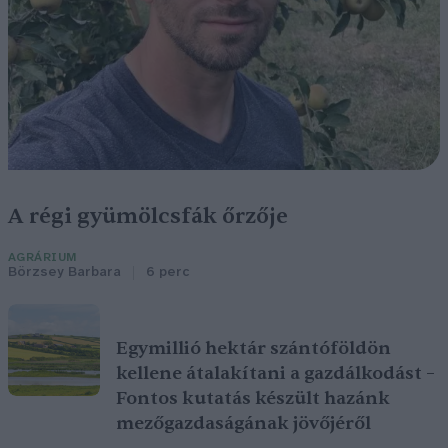
A régi gyümölcsfák őrzője
AGRÁRIUM
Börzsey Barbara
6 perc
Egymillió hektár szántóföldön
kellene átalakítani a gazdálkodást –
Fontos kutatás készült hazánk
mezőgazdaságának jövőjéről