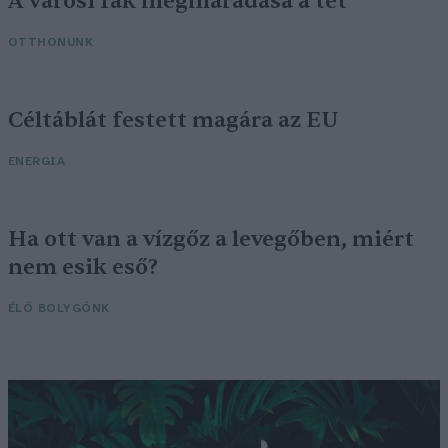
A városi fák megmaradása a tét
OTTHONUNK
Céltáblát festett magára az EU
ENERGIA
Ha ott van a vízgőz a levegőben, miért
nem esik eső?
ÉLŐ BOLYGÓNK