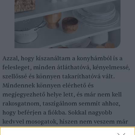
Azzal, hogy kiszanáltam a konyhámból is a
felesleget, minden átláthatóvá, kényelmessé,
szellőssé és könnyen takaríthatóvá vált.
Mindennek könnyen elérhető és
megjegyezhető helye lett, és már nem kell
rakosgatnom, taszigálnom semmit ahhoz,
hogy beférjen a fiókba. Sokkal nagyobb
kedvvel mosogatok, hiszen nem veszem már
le a huszonötödik poharat is a polcról, ha