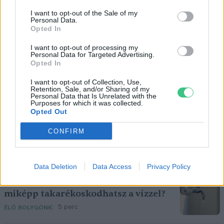
I want to opt-out of the Sale of my
Personal Data.
Tóth Júlia Éva
Opted In
A szerző további cikkei
I want to opt-out of processing my
Personal Data for Targeted Advertising.
Opted In
I want to opt-out of Collection, Use,
Retention, Sale, and/or Sharing of my
Personal Data that Is Unrelated with the
Purposes for which it was collected.
Pár éven belül szivacsvárosokká
Opted Out
kellene alakítanunk a
CONFIRM
településeinket – Podcast
2 perc
PODCAST
Data Deletion
Data Access
Privacy Policy
Negatív vízállások, vízkorlátozások:
miképp takarékoskodhatsz a vízzel?
5 perc
ÉLŐ BOLYGÓNK