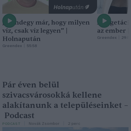
„Mindegy már, hogy milyen
A vegetáci
víz, csak víz legyen” |
az ember 
Holnapután
Greendex
29:5
Greendex
55:58
Pár éven belül
szivacsvárosokká kellene
alakítanunk a településeinket –
Podcast
Novák Zsombor
2 perc
PODCAST