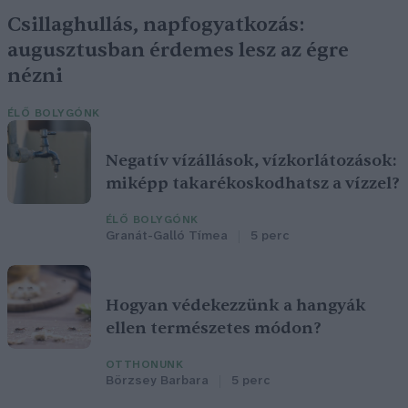
Csillaghullás, napfogyatkozás:
augusztusban érdemes lesz az égre
nézni
ÉLŐ BOLYGÓNK
Negatív vízállások, vízkorlátozások:
miképp takarékoskodhatsz a vízzel?
ÉLŐ BOLYGÓNK
Granát-Galló Tímea
5 perc
Hogyan védekezzünk a hangyák
ellen természetes módon?
OTTHONUNK
Börzsey Barbara
5 perc