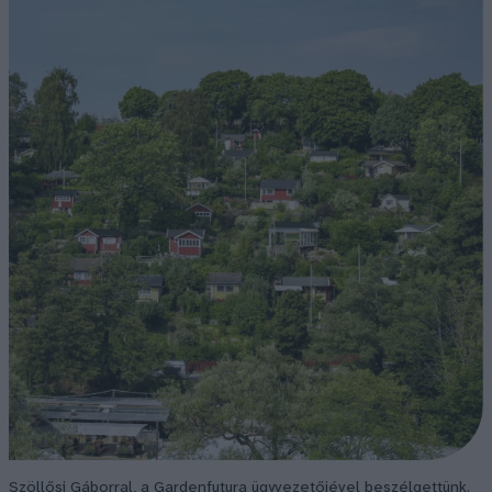
Szöllősi Gáborral, a Gardenfutura ügyvezetőjével beszélgettünk.