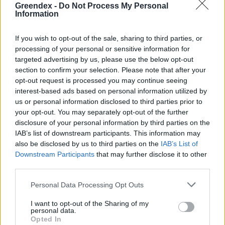
Greendex -
Do Not Process My Personal
szomjas vagyok, hiszen jóval kevesebb lett
Information
eleve a számuk. Így a mosatlan mennyisége is
a felére csökken. Valahogy lelkileg is ad egy
If you wish to opt-out of the sale, sharing to third parties, or
processing of your personal or sensitive information for
többletet, ha az a tér, ahol az ember eszik,
targeted advertising by us, please use the below opt-out
átlátható és nem túlzsúfolt. Könnyebb az
section to confirm your selection. Please note that after your
opt-out request is processed you may continue seeing
elpakolás egy nagyobb főzés után, és eddig
interest-based ads based on personal information utilized by
egyszer sem éreztem, hogy valami hiányozna
us or personal information disclosed to third parties prior to
azok közül, amiktől megszabadultam.
your opt-out. You may separately opt-out of the further
disclosure of your personal information by third parties on the
IAB’s list of downstream participants. This information may
also be disclosed by us to third parties on the
IAB’s List of
Rengeteg fontos információ vár még rád!
Downstream Participants
that may further disclose it to other
Nézz szét!
third parties.
Personal Data Processing Opt Outs
Képek: canva.com
I want to opt-out of the Sharing of my
personal data.
Opted In