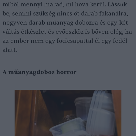
miből mennyi marad, mi hova kerül. Lássuk
be, semmi szükség nincs öt darab fakanálra,
negyven darab műanyag dobozra és egy-két
váltás étkészlet és evőeszköz is bőven elég, ha
az ember nem egy focicsapattal él egy fedél
alatt.
A műanyagdoboz horror