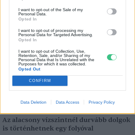
I want to opt-out of the Sale of my
Personal Data.
Opted In
I want to opt-out of processing my
Personal Data for Targeted Advertising.
Miért viseli meg az embert a hőség és
Opted In
mit tehetünk ellene?
I want to opt-out of Collection, Use,
Retention, Sale, and/or Sharing of my
EGÉSZSÉGÜNK
Personal Data that Is Unrelated with the
Purposes for which it was collected.
Opted Out
Csillaghullás, napfogyatkozás:
CONFIRM
augusztusban érdemes lesz az égre
nézni
Data Deletion
Data Access
Privacy Policy
ÉLŐ BOLYGÓNK
Az alacsony vízszintnél durvább dolgok
is történhetnek egy folyóval