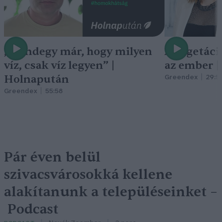
„Mindegy már, hogy milyen
A vegetáci
víz, csak víz legyen” |
az ember 
Holnapután
Greendex
29:5
Greendex
55:58
Pár éven belül
szivacsvárosokká kellene
alakítanunk a településeinket –
Podcast