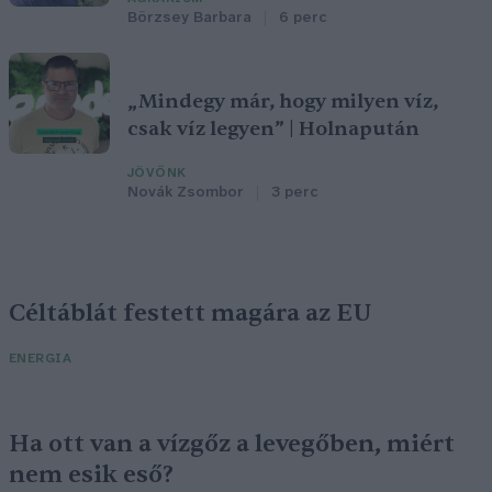
Börzsey Barbara
6 perc
„Mindegy már, hogy milyen víz,
csak víz legyen” | Holnapután
JÖVŐNK
Novák Zsombor
3 perc
Céltáblát festett magára az EU
ENERGIA
Ha ott van a vízgőz a levegőben, miért
nem esik eső?