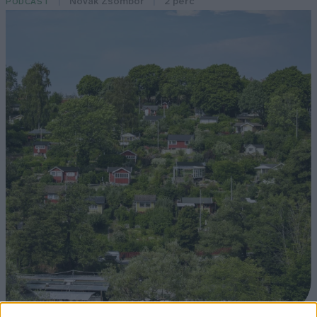
Novák Zsombor
2 perc
PODCAST