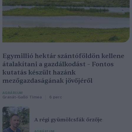
Egymillió hektár szántóföldön kellene
átalakítani a gazdálkodást – Fontos
kutatás készült hazánk
mezőgazdaságának jövőjéről
AGRÁRIUM
Granát-Galló Tímea
6 perc
A régi gyümölcsfák őrzője
AGRÁRIUM