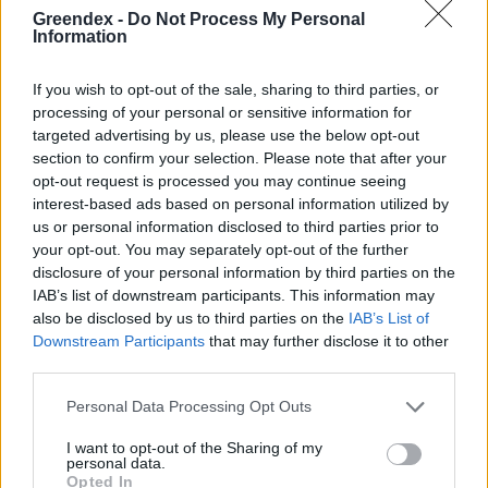
Greendex -
Do Not Process My Personal
Szöllősi Gáborral, a Gardenfutura ügyvezetőjével beszélgettünk.
Information
If you wish to opt-out of the sale, sharing to third parties, or
Még Paks kiesését is áthidalhatná a
processing of your personal or sensitive information for
megfelelő energiatárolás
targeted advertising by us, please use the below opt-out
section to confirm your selection. Please note that after your
ENERGIA
opt-out request is processed you may continue seeing
interest-based ads based on personal information utilized by
Minden évszázadra jutott egy
us or personal information disclosed to third parties prior to
your opt-out. You may separately opt-out of the further
„szuperaszály”, az idei év mégis más
disclosure of your personal information by third parties on the
IAB’s list of downstream participants. This information may
AGRÁRIUM
also be disclosed by us to third parties on the
IAB’s List of
Downstream Participants
that may further disclose it to other
third parties.
Personal Data Processing Opt Outs
I want to opt-out of the Sharing of my
personal data.
Opted In