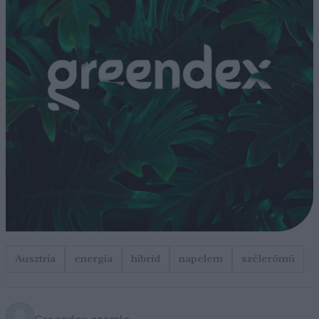
Ausztria
energia
hibrid
napelem
szélerőmű