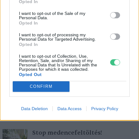
Opted In
I want to opt-out of the Sale of my
Personal Data.
Opted In
I want to opt-out of processing my
A budapesti állatkert felkészült a
Personal Data for Targeted Advertising.
hőhullámra
Opted In
Greendex Szemle
2 perc
I want to opt-out of Collection, Use,
Retention, Sale, and/or Sharing of my
Personal Data that Is Unrelated with the
Purposes for which it was collected.
Opted Out
Elkerülhetetlenné válik a Paksi
CONFIRM
Atomerőmű teljes leállítása
Greendex Szemle
1 perc
Data Deletion
Data Access
Privacy Policy
Stop medencefeltöltés!