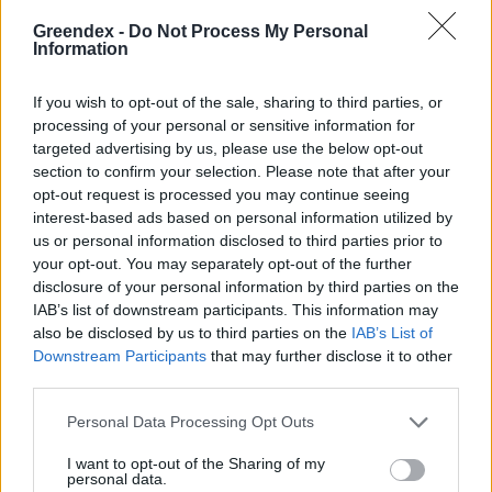
Greendex -
Do Not Process My Personal
Information
Valóban visszatartják más
országok a Duna vizét? – A
If you wish to opt-out of the sale, sharing to third parties, or
Országos Vízügyi Főigazgatóság
processing of your personal or sensitive information for
eloszlatja a tévhiteket
targeted advertising by us, please use the below opt-out
section to confirm your selection. Please note that after your
Greendex Szemle
1 perc
opt-out request is processed you may continue seeing
interest-based ads based on personal information utilized by
us or personal information disclosed to third parties prior to
your opt-out. You may separately opt-out of the further
Hogyan óvjuk kedvenceinket a
disclosure of your personal information by third parties on the
kullancsoktól?
IAB’s list of downstream participants. This information may
Greendex Szemle
1 perc
also be disclosed by us to third parties on the
IAB’s List of
Downstream Participants
that may further disclose it to other
third parties.
Personal Data Processing Opt Outs
Nem elég több fát ültetni!
I want to opt-out of the Sharing of my
Greendex Szemle
1 perc
personal data.