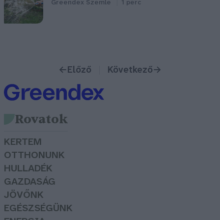
Greendex Szemle
1 perc
←
Előző
Következő
→
Rovatok
KERTEM
OTTHONUNK
HULLADÉK
GAZDASÁG
JÖVŐNK
EGÉSZSÉGÜNK