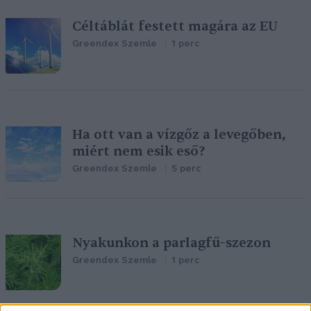
Céltáblát festett magára az EU
Greendex Szemle
1 perc
Ha ott van a vízgőz a levegőben,
miért nem esik eső?
Greendex Szemle
5 perc
Nyakunkon a parlagfű-szezon
Greendex Szemle
1 perc