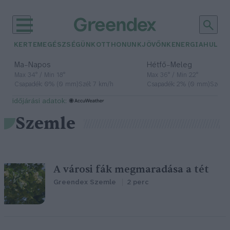
KERTEM
EGÉSZSÉGÜNK
OTTHONUNK
JÖVŐNK
ENERGIA
HULLA
–
–
Ma
Napos
Hétfő
Meleg
Max 34° / Min 18°
Max 36° / Min 22°
Csapadék: 0% (0 mm)
Szél: 7 km/h
Csapadék: 2% (0 mm)
Szél: 
időjárási adatok:
Szemle
A városi fák megmaradása a tét
Greendex Szemle
2 perc