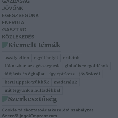
GAZDASÁG
JÖVŐNK
EGÉSZSÉGÜNK
ENERGIA
GASZTRO
KÖZLEKEDÉS
Kiemelt témák
aszály ellen
egyél helyit
erdeink
fókuszban az egészségünk
globális megoldások
időjárás és éghajlat
így építkezz
jövőnkről
kerti tippek-trükkök
madaraink
mit tegyünk a hulladékkal
Szerkesztőség
Cookie tájékoztató
Adatkezelési szabályzat
Szerzői jogok
Impresszum