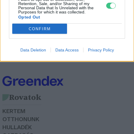
klímavédelmi mérlege
Retention, Sale, and/or Sharing of my
Personal Data that Is Unrelated with the
Greendex
Purposes for which it was collected.
Opted Out
CONFIRM
Érkezik a kötelező érvényű
klímatörvény
Data Deletion
Data Access
Privacy Policy
Greendex
Rovatok
KERTEM
OTTHONUNK
HULLADÉK