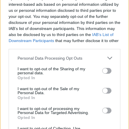
interest-based ads based on personal information utilized by
2050-es klímasemlegességi célt
us or personal information disclosed to third parties prior to
Greendex
your opt-out. You may separately opt-out of the further
disclosure of your personal information by third parties on the
IAB’s list of downstream participants. This information may
Ha elérjük 2050-re a zéró
also be disclosed by us to third parties on the
IAB’s List of
kibocsátást, azzal rengeteg ember
Downstream Participants
that may further disclose it to other
életét menthetnénk meg
third parties.
Greendex Szemle
Personal Data Processing Opt Outs
I want to opt-out of the Sharing of my
Japánnak atomerőművei
personal data.
Opted In
visszakapcsolására lehet szüksége
klímacéljai eléréséhez
I want to opt-out of the Sale of my
Personal Data.
Greendex
Opted In
I want to opt-out of processing my
Personal Data for Targeted Advertising.
Opted In
2020: így alakult az EU
I want to opt-out of Collection, Use,