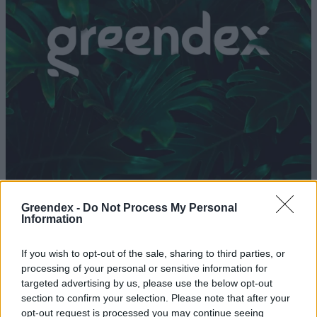
Greendex -
Do Not Process My Personal
Egyre több megújuló energiát
Information
használunk – de fosszilist is
If you wish to opt-out of the sale, sharing to third parties, or
Greendex szemle
processing of your personal or sensitive information for
targeted advertising by us, please use the below opt-out
Európában elsőként foglalta
section to confirm your selection. Please note that after your
jogszabályba a magyar kormány a
opt-out request is processed you may continue seeing