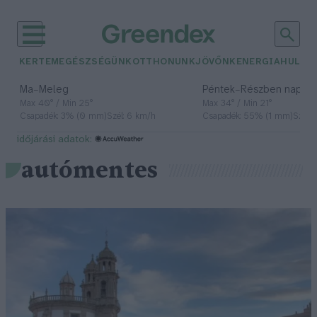
KERTEM
EGÉSZSÉGÜNK
OTTHONUNK
JÖVŐNK
ENERGIA
HULLA
–
–
Ma
Meleg
Péntek
Részben napos, 
Max 40° / Min 25°
Max 34° / Min 21°
Csapadék: 3% (0 mm)
Szél: 6 km/h
Csapadék: 55% (1 mm)
Szél: 
időjárási adatok:
autómentes