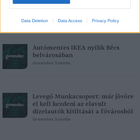
egy anyuka tapasztalatai
Greendex szemle
Data Deletion
Data Access
Privacy Policy
Autómentes IKEA nyílik Bécs
belvárosában
Greendex Szemle
Levegő Munkacsoport: már jövőre
el kell kezdeni az elavult
dízelautók kitiltását a fővárosból
Greendex Szemle