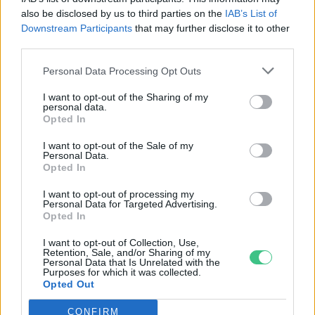
also be disclosed by us to third parties on the
IAB’s List of
Greendex Szemle
Downstream Participants
that may further disclose it to other
third parties.
Personal Data Processing Opt Outs
Addig utálják az emberek az
I want to opt-out of the Sharing of my
autómentes városokat, ameddig ki
personal data.
nem próbálják
Opted In
Greendex Szemle
I want to opt-out of the Sale of my
Personal Data.
Opted In
I want to opt-out of processing my
Berlinben létesülhet a világ
Personal Data for Targeted Advertising.
Opted In
legnagyobb autómentes övezete
Greendex Szemle
I want to opt-out of Collection, Use,
Retention, Sale, and/or Sharing of my
Personal Data that Is Unrelated with the
Purposes for which it was collected.
Opted Out
Élet autó nélkül, kisgyerekkel –
CONFIRM