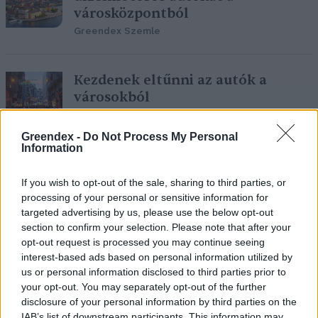
városközpontból
Greendex Szemle
Kezdenek eltűnni az autók a
városokból
Major András
Greendex -
Do Not Process My Personal
Information
Nincs több mobilozás az autóban,
If you wish to opt-out of the sale, sharing to third parties, or
a pöfögésért pedig fizetni kell!
processing of your personal or sensitive information for
Greendex Szemle
targeted advertising by us, please use the below opt-out
section to confirm your selection. Please note that after your
opt-out request is processed you may continue seeing
interest-based ads based on personal information utilized by
us or personal information disclosed to third parties prior to
Három év alatt majdnem
your opt-out. You may separately opt-out of the further
megduplázódtak az autómentes
disclosure of your personal information by third parties on the
zónák
IAB’s list of downstream participants. This information may