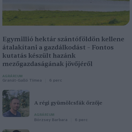
Egymillió hektár szántóföldön kellene
átalakítani a gazdálkodást – Fontos
kutatás készült hazánk
mezőgazdaságának jövőjéről
AGRÁRIUM
Granát-Galló Tímea
6 perc
A régi gyümölcsfák őrzője
AGRÁRIUM
Börzsey Barbara
6 perc