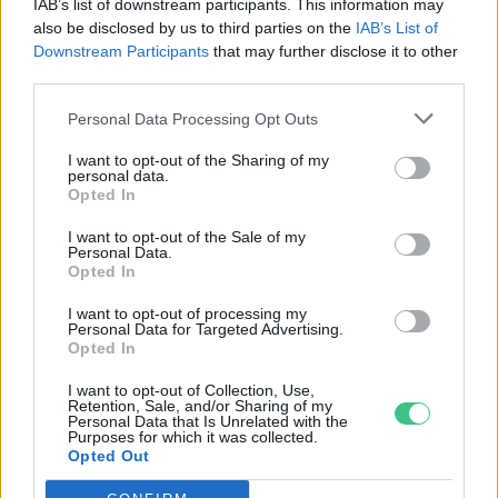
IAB’s list of downstream participants. This information may
also be disclosed by us to third parties on the
IAB’s List of
Downstream Participants
that may further disclose it to other
third parties.
Personal Data Processing Opt Outs
I want to opt-out of the Sharing of my
personal data.
Opted In
I want to opt-out of the Sale of my
Personal Data.
Opted In
I want to opt-out of processing my
Personal Data for Targeted Advertising.
Opted In
I want to opt-out of Collection, Use,
Szöllősi Gáborral, a Gardenfutura ügyvezetőjével beszélgettünk.
Retention, Sale, and/or Sharing of my
Personal Data that Is Unrelated with the
Purposes for which it was collected.
Opted Out
Történelmi aszály sújtja Nagy-