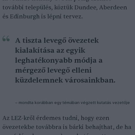
további település, köztük Dundee, Aberdeen
és Edinburgh is lépni tervez.
A tiszta levegő övezetek
kialakítása az egyik
leghatékonyabb módja a
mérgező levegő elleni
küzdelemnek városainkban.
– mondta korábban egy témában végzett kutatás vezetője
Az LEZ-kről érdemes tudni, hogy ezen
övezetekbe továbbra is bárki behajthat, de ha