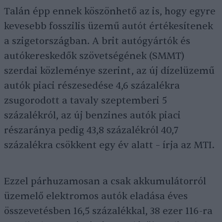
Talán épp ennek köszönhető az is, hogy egyre
kevesebb fosszilis üzemű autót értékesítenek
a szigetországban. A brit autógyártók és
autókereskedők szövetségének (SMMT)
szerdai közleménye szerint, az új dízelüzemű
autók piaci részesedése 4,6 százalékra
zsugorodott a tavaly szeptemberi 5
százalékról, az új benzines autók piaci
részaránya pedig 43,8 százalékról 40,7
százalékra csökkent egy év alatt – írja az MTI.
Ezzel párhuzamosan a csak akkumulátorról
üzemelő elektromos autók eladása éves
összevetésben 16,5 százalékkal, 38 ezer 116-ra