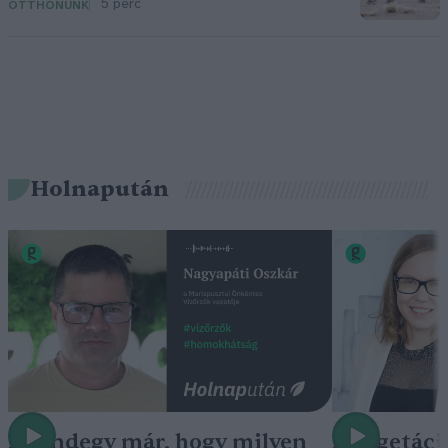
5 perc
OTTHONUNK
Holnapután
„Mindegy már, hogy milyen
A vegetáci