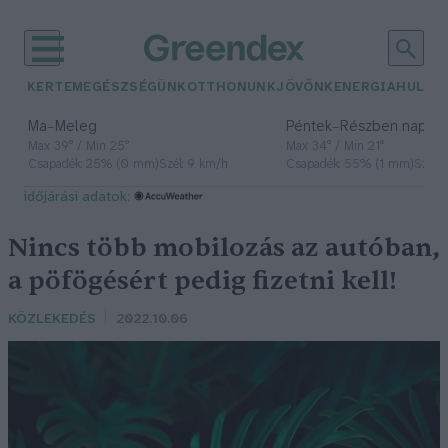
KERTEM
EGÉSZSÉGÜNK
OTTHONUNK
JÖVŐNK
ENERGIA
HULLA
–
–
Ma
Meleg
Péntek
Részben napos, 
Max 39° / Min 25°
Max 34° / Min 21°
Csapadék: 25% (0 mm)
Szél: 9 km/h
Csapadék: 55% (1 mm)
Szél: 
időjárási adatok:
Nincs több mobilozás az autóban,
a pöfögésért pedig fizetni kell!
KÖZLEKEDÉS
2022.10.06