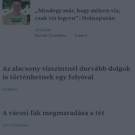
„Mindegy már, hogy milyen víz,
csak víz legyen” | Holnapután
JÖVŐNK
Novák Zsombor
3 perc
Az alacsony vízszintnél durvább dolgok
is történhetnek egy folyóval
SZEMLE
A városi fák megmaradása a tét
OTTHONUNK