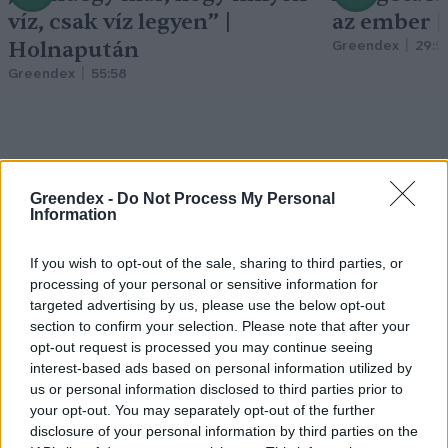
víz, csak víz legyen” |
az ember 
Holnapután
Greendex
29:5
Greendex
55:58
Greendex -
Do Not Process My Personal
Pár éven belül
Information
szivacsvárosokká kellene
If you wish to opt-out of the sale, sharing to third parties, or
alakítanunk a településeinket –
processing of your personal or sensitive information for
Podcast
targeted advertising by us, please use the below opt-out
section to confirm your selection. Please note that after your
Novák Zsombor
2 perc
PODCAST
opt-out request is processed you may continue seeing
interest-based ads based on personal information utilized by
us or personal information disclosed to third parties prior to
your opt-out. You may separately opt-out of the further
disclosure of your personal information by third parties on the