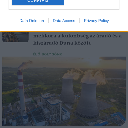
CONFIRM
Britanniát is
SZEMLE
Data Deletion
Data Access
Privacy Policy
Elképesztő felvétel mutatja meg,
mekkora a különbség az áradó és a
kiszáradó Duna között
ÉLŐ BOLYGÓNK