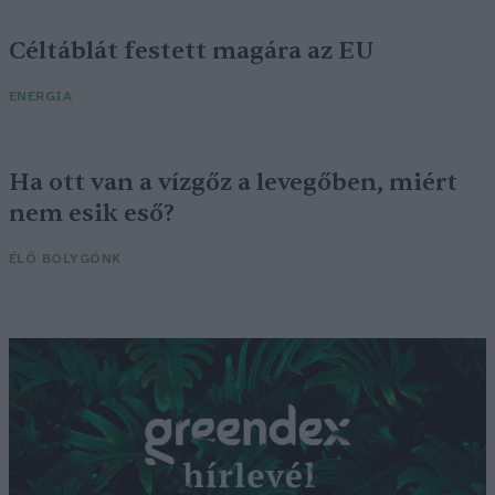
Céltáblát festett magára az EU
ENERGIA
Ha ott van a vízgőz a levegőben, miért
nem esik eső?
ÉLŐ BOLYGÓNK