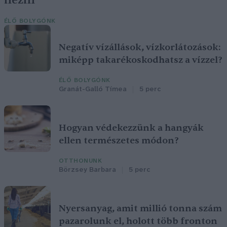
nézni
ÉLŐ BOLYGÓNK
Negatív vízállások, vízkorlátozások:
miképp takarékoskodhatsz a vízzel?
ÉLŐ BOLYGÓNK
Granát-Galló Tímea
5 perc
Hogyan védekezzünk a hangyák
ellen természetes módon?
OTTHONUNK
Börzsey Barbara
5 perc
Nyersanyag, amit millió tonna szám
pazarolunk el, holott több fronton