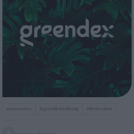
autómentes
Egyesült Királyság
élhető város