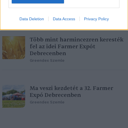
a debreceni sportuszodát
Greendex Szemle
Data Deletion
Data Access
Privacy Policy
Több mint harmincezren keresték
fel az idei Farmer Expót
Debrecenben
Greendex Szemle
Ma veszi kezdetét a 32. Farmer
Expó Debrecenben
Greendex Szemle