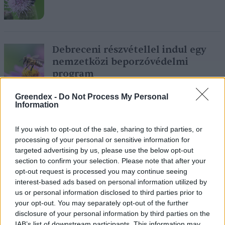
Debreceni részvétellel indul egy
nemzetközi beporzóvédelmi
program
Greendex Szemle
Greendex -
Do Not Process My Personal
Information
Valentin-napi programokkal
If you wish to opt-out of the sale, sharing to third parties, or
várják az állatrajongókat
processing of your personal or sensitive information for
Debrecenben
targeted advertising by us, please use the below opt-out
Greendex Szemle
section to confirm your selection. Please note that after your
opt-out request is processed you may continue seeing
interest-based ads based on personal information utilized by
us or personal information disclosed to third parties prior to
your opt-out. You may separately opt-out of the further
Elkészült Debrecen Zöld kódexe
disclosure of your personal information by third parties on the
Greendex Szemle
IAB’s list of downstream participants. This information may