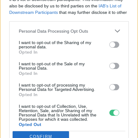
also be disclosed by us to third parties on the
IAB’s List of
Downstream Participants
that may further disclose it to other
third parties.
Personal Data Processing Opt Outs
Megnyílt Debrecenben a második
I want to opt-out of the Sharing of my
INTERSPAR hipermarket
personal data.
Opted In
Greendex Szemle
I want to opt-out of the Sale of my
Personal Data.
Opted In
Debrecen zöldebb arca (x)
I want to opt-out of processing my
Personal Data for Targeted Advertising.
Greendex
Opted In
I want to opt-out of Collection, Use,
Retention, Sale, and/or Sharing of my
Personal Data that Is Unrelated with the
Purposes for which it was collected.
Opted Out
Szuperszámítógép fűti hamarosan
CONFIRM