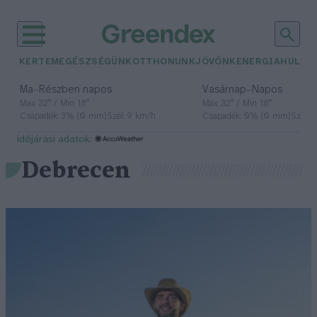
KERTEM
EGÉSZSÉGÜNK
OTTHONUNK
JÖVŐNK
ENERGIA
HULLA
–
–
Ma
Részben napos
Vasárnap
Napos
Max 32° / Min 18°
Max 32° / Min 18°
Csapadék: 3% (0 mm)
Szél: 9 km/h
Csapadék: 0% (0 mm)
Szél: 
időjárási adatok:
Debrecen