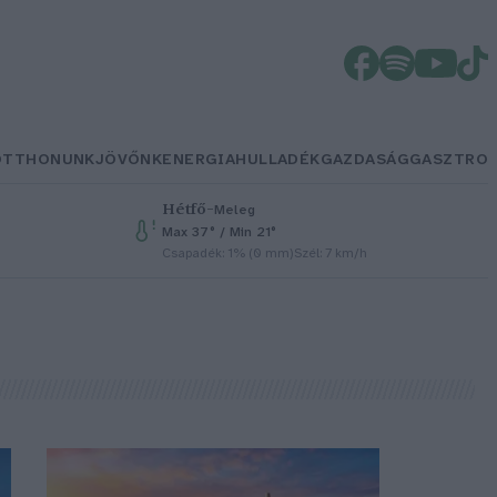
OTTHONUNK
JÖVŐNK
ENERGIA
HULLADÉK
GAZDASÁG
GASZTRO
Hétfő
–
Meleg
Max 37° / Min 21°
Csapadék: 1% (0 mm)
Szél: 7 km/h