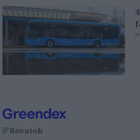
4
f
G
Rovatok