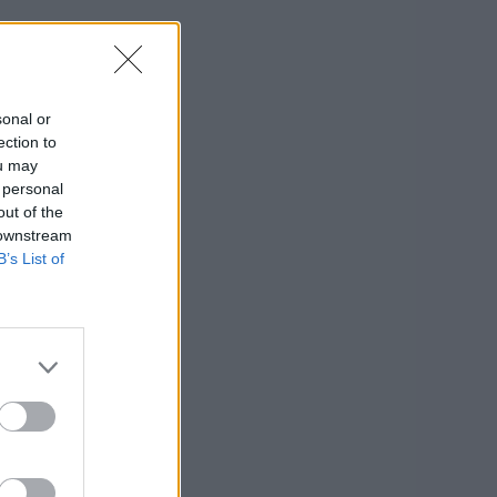
sonal or
ection to
ou may
 personal
out of the
 downstream
B’s List of