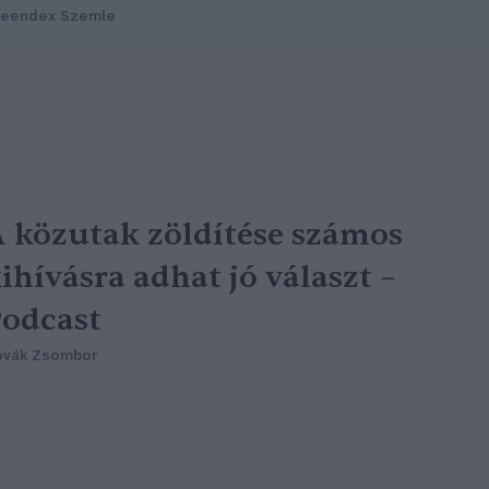
reendex Szemle
 közutak zöldítése számos
ihívásra adhat jó választ –
odcast
ovák Zsombor