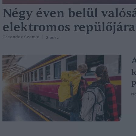
Négy éven belül valós
elektromos repülőjár
Greendex Szemle
2 perc
A
k
P
N