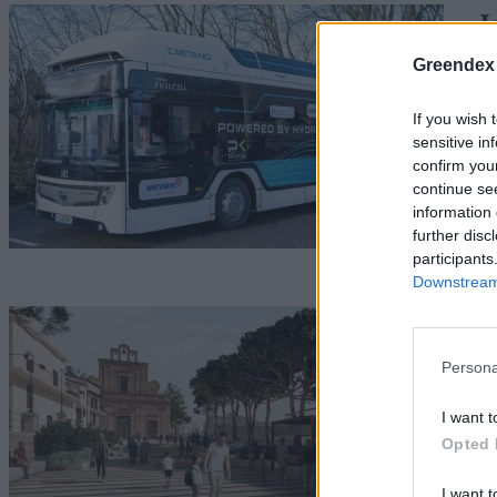
J
h
Greendex
G
If you wish 
sensitive in
confirm you
continue se
information 
further disc
participants
Downstream 
M
ú
Persona
G
I want t
Opted 
I want t