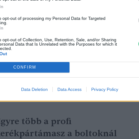
In
to opt-out of processing my Personal Data for Targeted
ing.
In
 hidrogén- és 11 elektromos
o opt-out of Collection, Use, Retention, Sale, and/or Sharing
ersonal Data that Is Unrelated with the Purposes for which it
ajtású autóbuszra érkezett
lected.
Out
pályázat a HUMDA-hoz
CONFIRM
reendex Szemle
Data Deletion
Data Access
Privacy Policy
gyre több a profi
erékpártámasz a boltoknál