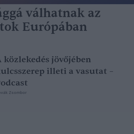
ággá válhatnak az
atok Európában
 közlekedés jövőjében
ulcsszerep illeti a vasutat –
odcast
ovák Zsombor