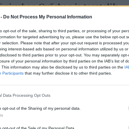
úniusban Győrben is tesztelik
idrogéncellás autóbuszt
 -
Do Not Process My Personal Information
reendex Szemle
to opt-out of the sale, sharing to third parties, or processing of your per
formation for targeted advertising by us, please use the below opt-out s
r selection. Please note that after your opt-out request is processed y
eing interest-based ads based on personal information utilized by us or
disclosed to third parties prior to your opt-out. You may separately opt-
losure of your personal information by third parties on the IAB’s list of
. This information may also be disclosed by us to third parties on the
IA
Participants
that may further disclose it to other third parties.
agyar tervek alapján születhet
jra egy olasz város
l Data Processing Opt Outs
reendex Szemle
o opt-out of the Sharing of my personal data.
In
o opt-out of the Sale of my Personal Data.