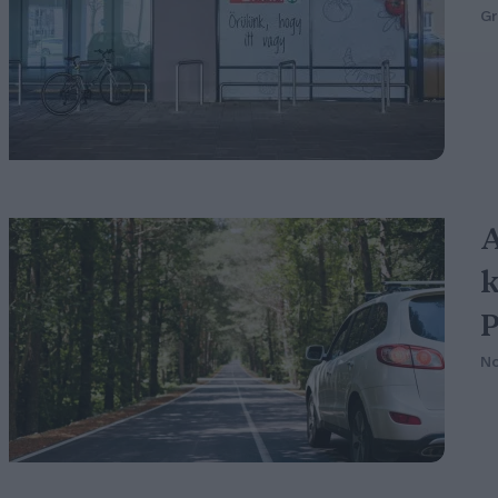
G
A
k
P
N