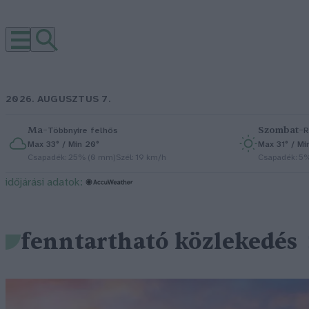
2026. AUGUSZTUS 7.
Ma
–
Szombat
–
Többnyire felhős
R
Max 33° / Min 20°
Max 31° / Mi
Csapadék: 25% (0 mm)
Szél: 19 km/h
Csapadék: 5
időjárási adatok:
fenntartható közlekedés