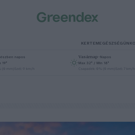
KERTEM
EGÉSZSÉGÜNK
Vasárnap
–
észben napos
Napos
n 19°
Max 32° / Min 18°
% (0 mm)
Szél: 9 km/h
Csapadék: 0% (0 mm)
Szél: 7 km/h