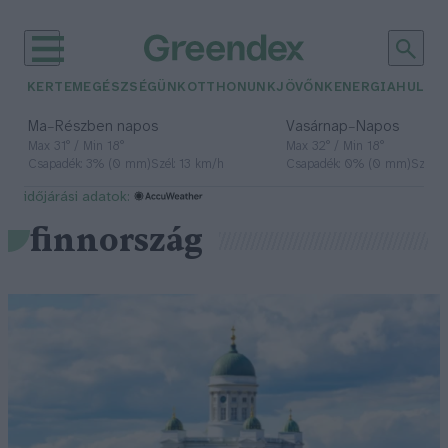
KERTEM
EGÉSZSÉGÜNK
OTTHONUNK
JÖVŐNK
ENERGIA
HULLA
–
–
Ma
Részben napos
Vasárnap
Napos
Max 31° / Min 18°
Max 32° / Min 18°
Csapadék: 3% (0 mm)
Szél: 13 km/h
Csapadék: 0% (0 mm)
Szél: 
időjárási adatok:
finnország