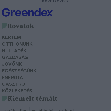
Következő
→
Rovatok
KERTEM
OTTHONUNK
HULLADÉK
GAZDASÁG
JÖVŐNK
EGÉSZSÉGÜNK
ENERGIA
GASZTRO
KÖZLEKEDÉS
Kiemelt témák
aszály ellen
egyél helyit
erdeink