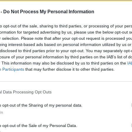
idrogénnek a magyar
 -
Do Not Process My Personal Information
ibocsátáscsökkentésben?
to opt-out of the sale, sharing to third parties, or processing of your per
reendex Szemle
formation for targeted advertising by us, please use the below opt-out s
r selection. Please note that after your opt-out request is processed y
eing interest-based ads based on personal information utilized by us or
disclosed to third parties prior to your opt-out. You may separately opt-
losure of your personal information by third parties on the IAB’s list of
. This information may also be disclosed by us to third parties on the
IA
Participants
that may further disclose it to other third parties.
 kormány elfogadta a Nemzeti
idrogén stratégiát
l Data Processing Opt Outs
reendex Szemle
o opt-out of the Sharing of my personal data.
In
o opt-out of the Sale of my Personal Data.