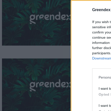
h
Greendex
k
If you wish 
G
sensitive in
confirm you
continue se
information 
further disc
participants
Downstream 
A
h
Persona
G
I want t
Opted 
I want t