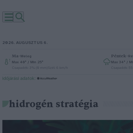
2026. AUGUSZTUS 6.
Ma
–
Péntek
–
Meleg
Ré
Max 40° / Min 25°
Max 34° / Mi
Csapadék: 3% (0 mm)
Szél: 6 km/h
Csapadék: 5
időjárási adatok:
hidrogén stratégia