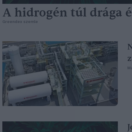
A hidrogén túl drága é
Greendex szemle
N
z
Ma
J