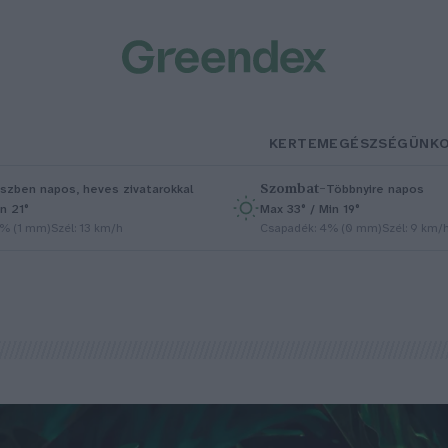
KERTEM
EGÉSZSÉGÜNK
Szombat
–
szben napos, heves zivatarokkal
Többnyire napos
n 21°
Max 33° / Min 19°
5% (1 mm)
Szél: 13 km/h
Csapadék: 4% (0 mm)
Szél: 9 km/