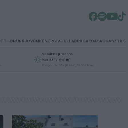
OTTHONUNK
JÖVŐNK
ENERGIA
HULLADÉK
GAZDASÁG
GASZTRO
Vasárnap
–
Napos
Max 33° / Min 18°
h
Csapadék: 0% (0 mm)
Szél: 7 km/h