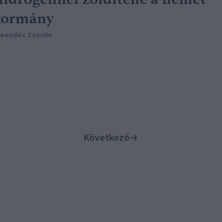
kormány
reendex Szemle
Következő
→