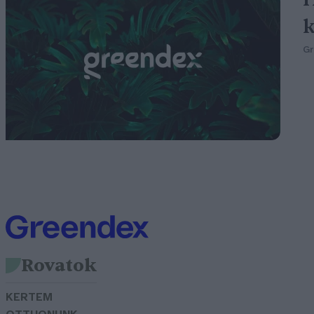
G
Rovatok
KERTEM