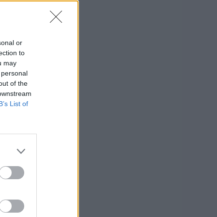
sonal or
ection to
ou may
 personal
out of the
 downstream
B’s List of