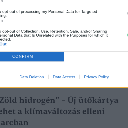
In
to opt-out of processing my Personal Data for Targeted
ing.
emsokára megvalósulhat az els
In
pari méretű hazai zöldhidrogén
o opt-out of Collection, Use, Retention, Sale, and/or Sharing
ersonal Data that Is Unrelated with the Purposes for which it
lected.
rojekt
Out
reendex Szemle
CONFIRM
Data Deletion
Data Access
Privacy Policy
Zöld hidrogén” – Új ütőkártya
ehet a klímaváltozás elleni
harcban