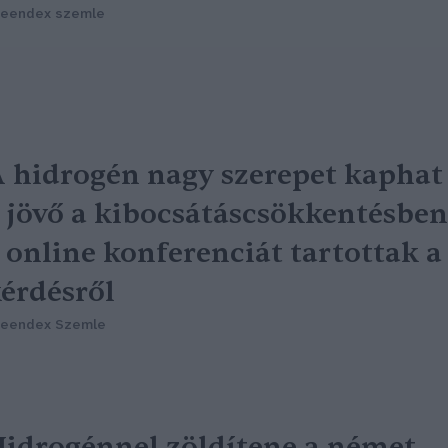
reendex szemle
 hidrogén nagy szerepet kaphat
 jövő a kibocsátáscsökkentésben
 online konferenciát tartottak a
érdésről
reendex Szemle
idrogénnel zöldítene a német