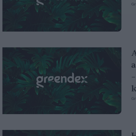
G
A
a
–
k
G
H