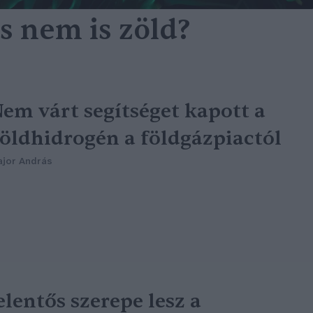
s nem is zöld?
em várt segítséget kapott a
öldhidrogén a földgázpiactól
jor András
elentős szerepe lesz a