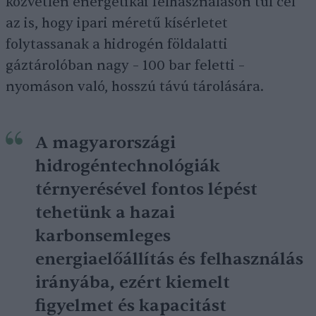
közvetlen energetikai felhasználáson túl cél
az is, hogy ipari méretű kísérletet
folytassanak a hidrogén földalatti
gáztárolóban nagy – 100 bar feletti –
nyomáson való, hosszú távú tárolására.
A magyarországi
hidrogéntechnológiák
térnyerésével fontos lépést
tehetünk a hazai
karbonsemleges
energiaelőállítás és felhasználás
irányába, ezért kiemelt
figyelmet és kapacitást