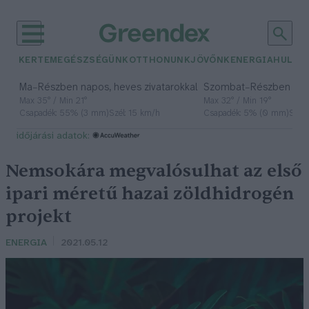
KERTEM
EGÉSZSÉGÜNK
OTTHONUNK
JÖVŐNK
ENERGIA
HULLA
–
–
Ma
Részben napos, heves zivatarokkal
Szombat
Részben na
Max 35° / Min 21°
Max 32° / Min 19°
Csapadék: 55% (3 mm)
Szél: 15 km/h
Csapadék: 5% (0 mm)
Szél:
időjárási adatok:
Nemsokára megvalósulhat az első
ipari méretű hazai zöldhidrogén
projekt
ENERGIA
2021.05.12