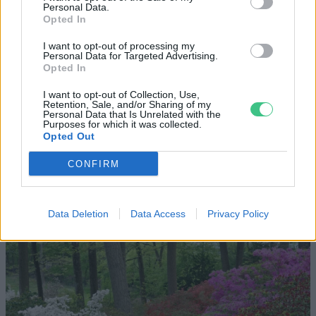
Personal Data.
Opted In
I want to opt-out of processing my
Personal Data for Targeted Advertising.
Opted In
Nem csak növényrajongóknak!
I want to opt-out of Collection, Use,
Retention, Sale, and/or Sharing of my
– 8 arborétum, amelyet
Personal Data that Is Unrelated with the
Purposes for which it was collected.
érdemes meglátogatni
Opted Out
Granát-Galló Tímea
5 perc
ÉLŐ BOLYGÓNK
CONFIRM
Data Deletion
Data Access
Privacy Policy