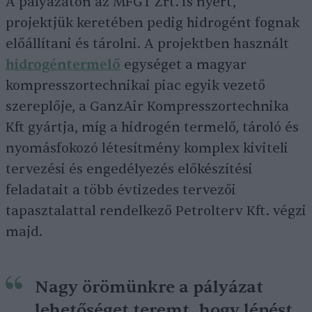
A pályázaton az MFGT Zrt. is nyert,
projektjük keretében pedig hidrogént fognak
előállítani és tárolni. A projektben használt
hidrogéntermelő
egységet a magyar
kompresszortechnikai piac egyik vezető
szereplője, a GanzAir Kompresszortechnika
Kft gyártja, míg a hidrogén termelő, tároló és
nyomásfokozó létesítmény komplex kiviteli
tervezési és engedélyezés előkészítési
feladatait a több évtizedes tervezői
tapasztalattal rendelkező Petrolterv Kft. végzi
majd.
Nagy örömünkre a pályázat
lehetőséget teremt, hogy lépést