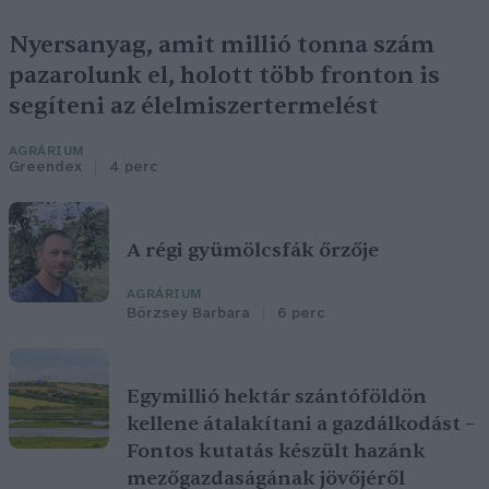
Nyersanyag, amit millió tonna szám
pazarolunk el, holott több fronton is
segíteni az élelmiszertermelést
AGRÁRIUM
Greendex
4 perc
A régi gyümölcsfák őrzője
AGRÁRIUM
Börzsey Barbara
6 perc
Egymillió hektár szántóföldön
kellene átalakítani a gazdálkodást –
Fontos kutatás készült hazánk
mezőgazdaságának jövőjéről