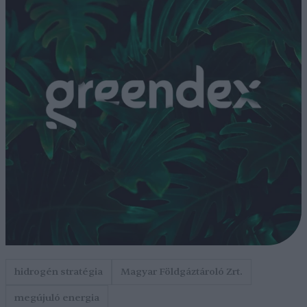
hidrogén stratégia
Magyar Földgáztároló Zrt.
megújuló energia