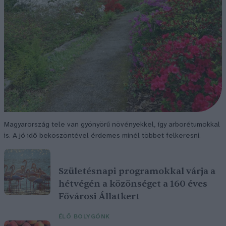
Magyarország tele van gyönyörű növényekkel, így arborétumokkal
is. A jó idő beköszöntével érdemes minél többet felkeresni.
Születésnapi programokkal várja a
hétvégén a közönséget a 160 éves
Fővárosi Állatkert
ÉLŐ BOLYGÓNK