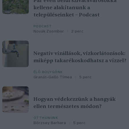
Pár éven belül szivacsvárosokká
kellene alakítanunk a
településeinket – Podcast
PODCAST
Novák Zsombor
2 perc
Negatív vízállások, vízkorlátozások:
miképp takarékoskodhatsz a vízzel?
ÉLŐ BOLYGÓNK
Granát-Galló Tímea
5 perc
Hogyan védekezzünk a hangyák
ellen természetes módon?
OTTHONUNK
Börzsey Barbara
5 perc