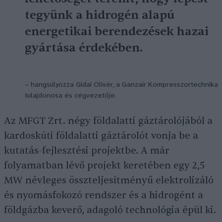
tegyünk a hidrogén alapú
energetikai berendezések hazai
gyártása érdekében.
– hangsúlyozza
Gidai Olivér,
a Ganzair Kompresszortechnika
tulajdonosa és cégvezetője.
Az MFGT Zrt. négy földalatti gáztárolójából a
kardoskúti földalatti gáztárolót vonja be a
kutatás-fejlesztési projektbe. A már
folyamatban lévő projekt keretében egy 2,5
MW névleges összteljesítményű elektrolizáló
és nyomásfokozó rendszer és a hidrogént a
földgázba keverő, adagoló technológia épül ki.