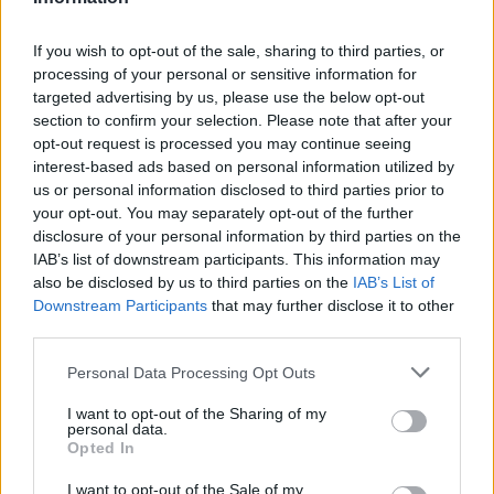
If you wish to opt-out of the sale, sharing to third parties, or
processing of your personal or sensitive information for
targeted advertising by us, please use the below opt-out
Holnapután
section to confirm your selection. Please note that after your
opt-out request is processed you may continue seeing
interest-based ads based on personal information utilized by
us or personal information disclosed to third parties prior to
your opt-out. You may separately opt-out of the further
disclosure of your personal information by third parties on the
IAB’s list of downstream participants. This information may
also be disclosed by us to third parties on the
IAB’s List of
Downstream Participants
that may further disclose it to other
third parties.
Personal Data Processing Opt Outs
„Mindegy már, hogy milyen
A vegetáci
I want to opt-out of the Sharing of my
víz, csak víz legyen” |
az ember 
personal data.
Opted In
Holnapután
Greendex
29:5
I want to opt-out of the Sale of my
Greendex
55:58