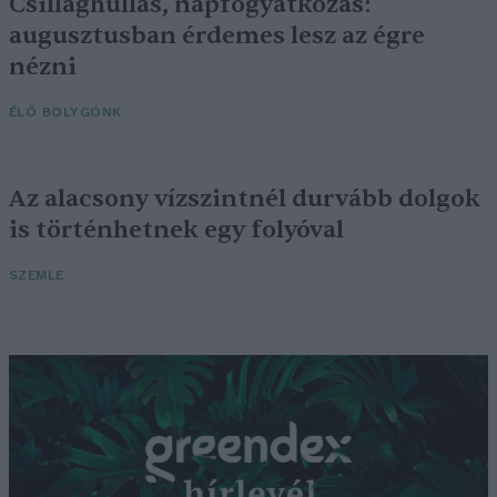
Csillaghullás, napfogyatkozás:
augusztusban érdemes lesz az égre
nézni
ÉLŐ BOLYGÓNK
Az alacsony vízszintnél durvább dolgok
is történhetnek egy folyóval
SZEMLE