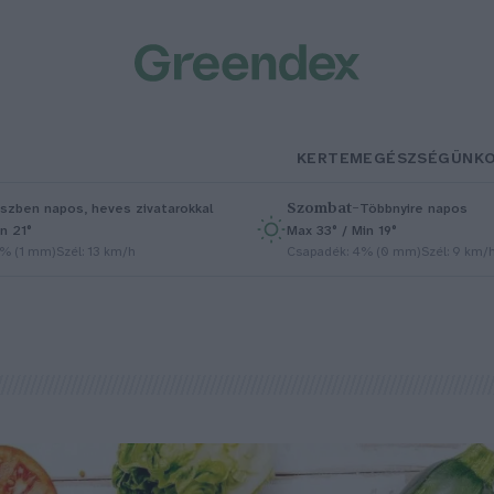
KERTEM
EGÉSZSÉGÜNK
Szombat
–
szben napos, heves zivatarokkal
Többnyire napos
n 21°
Max 33° / Min 19°
5% (1 mm)
Szél: 13 km/h
Csapadék: 4% (0 mm)
Szél: 9 km/