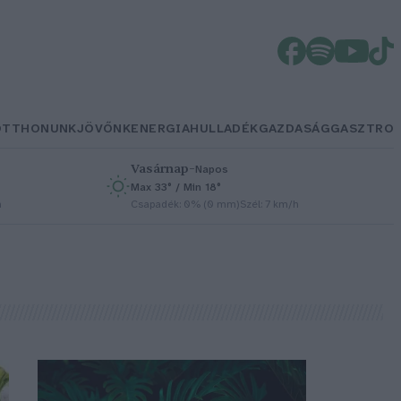
OTTHONUNK
JÖVŐNK
ENERGIA
HULLADÉK
GAZDASÁG
GASZTRO
Vasárnap
–
Napos
Max 33° / Min 18°
h
Csapadék: 0% (0 mm)
Szél: 7 km/h