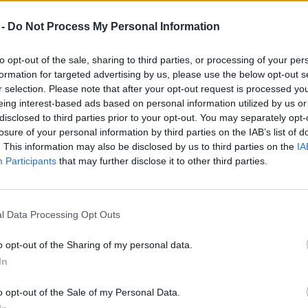
ba!
 -
Do Not Process My Personal Information
to opt-out of the sale, sharing to third parties, or processing of your per
formation for targeted advertising by us, please use the below opt-out s
r selection. Please note that after your opt-out request is processed y
it szólnál egy vásárlásmentes
eing interest-based ads based on personal information utilized by us or
disclosed to third parties prior to your opt-out. You may separately opt-
ihíváshoz?
losure of your personal information by third parties on the IAB’s list of
. This information may also be disclosed by us to third parties on the
IA
reendex Szemle
Participants
that may further disclose it to other third parties.
l Data Processing Opt Outs
o opt-out of the Sharing of my personal data.
In
it gondolnak a gyerekek a
o opt-out of the Sale of my Personal Data.