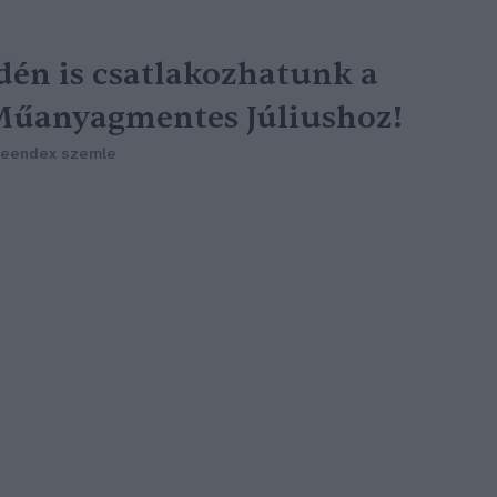
dén is csatlakozhatunk a
űanyagmentes Júliushoz!
reendex szemle