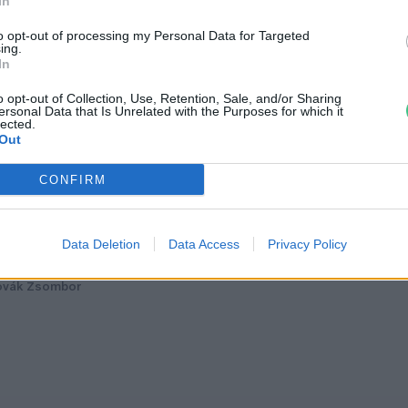
límaváltozásról?
In
to opt-out of processing my Personal Data for Targeted
reendex szemle
ing.
In
o opt-out of Collection, Use, Retention, Sale, and/or Sharing
ersonal Data that Is Unrelated with the Purposes for which it
lected.
Out
CONFIRM
 Greendex is belevág a
Data Deletion
Data Access
Privacy Policy
műanyagmentes júliusba
ovák Zsombor