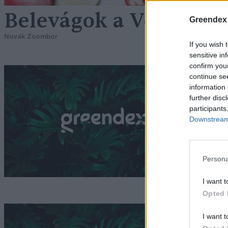
Belevágok a Veganuár
Greendex
Novák Zsombor
If you wish 
sensitive in
confirm you
M
continue se
information 
k
further disc
participants
G
Downstream 
Persona
I want t
Opted 
M
I want t