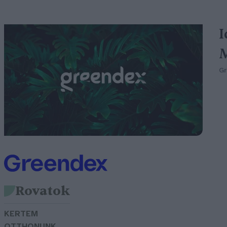
I
M
G
Rovatok
KERTEM
OTTHONUNK