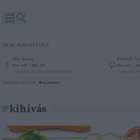
2026. AUGUSZTUS 6.
Ma
–
Péntek
–
Meleg
Ré
Max 40° / Min 25°
Max 34° / Mi
Csapadék: 3% (0 mm)
Szél: 6 km/h
Csapadék: 5
időjárási adatok:
kihívás