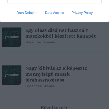
Greendex szemle
Data Deletion
Data Access
Privacy Policy
Egy olasz dizájner használt
maszkokból készített kanapét
Greendex Szemle
Nagy kihívás az elképesztő
mennyiségű maszk
újrahasznosítása
Greendex Szemle
Következő
→