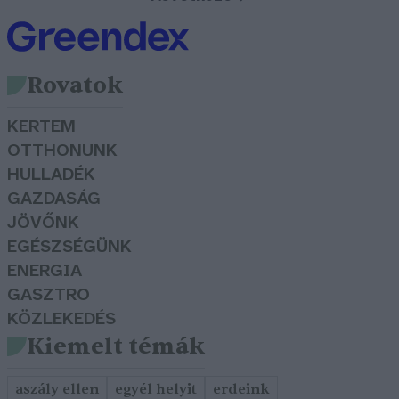
Rovatok
KERTEM
OTTHONUNK
HULLADÉK
GAZDASÁG
JÖVŐNK
EGÉSZSÉGÜNK
ENERGIA
GASZTRO
KÖZLEKEDÉS
Kiemelt témák
aszály ellen
egyél helyit
erdeink