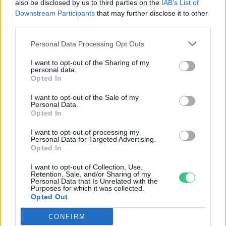
also be disclosed by us to third parties on the
IAB’s List of
Downstream Participants
that may further disclose it to other
third parties.
Personal Data Processing Opt Outs
Hatalmas ökológiai terhelést
okoznak a maszkok
I want to opt-out of the Sharing of my
personal data.
Greendex szemle
Opted In
I want to opt-out of the Sale of my
Personal Data.
Opted In
Elképesztő mennyiségű maszk
I want to opt-out of processing my
borítja a Fülöp szigetek
Personal Data for Targeted Advertising.
partvidékeit
Opted In
Greendex szemle
I want to opt-out of Collection, Use,
Retention, Sale, and/or Sharing of my
Personal Data that Is Unrelated with the
Purposes for which it was collected.
Opted Out
A használt maszkból akár virág is
CONFIRM
nőhet