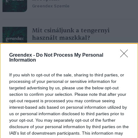
Greendex Szemle
Mit csináljunk a tengernyi
használt maszkkal?
Greendex Szemle
Greendex -
Do Not Process My Personal
Information
Több 100 milliárd maszk marad a
If you wish to opt-out of the sale, sharing to third parties, or
nyakunkon a járvány után
processing of your personal or sensitive information for
Hajas Gyula Bence
targeted advertising by us, please use the below opt-out
section to confirm your selection. Please note that after your
opt-out request is processed you may continue seeing
interest-based ads based on personal information utilized by
us or personal information disclosed to third parties prior to
Az egyszer használatos maszk nem
your opt-out. You may separately opt-out of the further
csak hulladék lehet
disclosure of your personal information by third parties on the
IAB’s list of downstream participants. This information may
Greendex Szemle