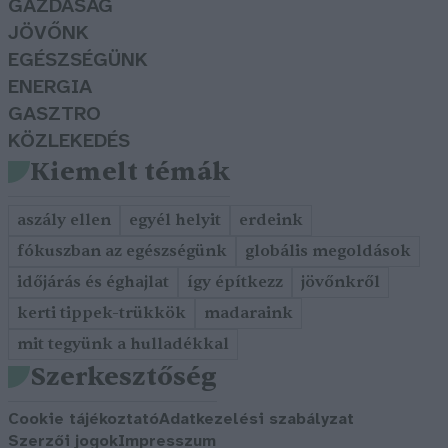
GAZDASÁG
JÖVŐNK
EGÉSZSÉGÜNK
ENERGIA
GASZTRO
KÖZLEKEDÉS
Kiemelt témák
aszály ellen
egyél helyit
erdeink
fókuszban az egészségünk
globális megoldások
időjárás és éghajlat
így építkezz
jövőnkről
kerti tippek-trükkök
madaraink
mit tegyünk a hulladékkal
Szerkesztőség
Cookie tájékoztató
Adatkezelési szabályzat
Szerzői jogok
Impresszum