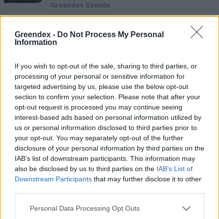
Greendex Szemle
Greendex -
Do Not Process My Personal
Több mint negyedével csökkent a
Information
Bitcoin energiafogyasztása
Greendex Szemle
If you wish to opt-out of the sale, sharing to third parties, or
processing of your personal or sensitive information for
targeted advertising by us, please use the below opt-out
section to confirm your selection. Please note that after your
A globális GDP 4%-át veszélyezteti
opt-out request is processed you may continue seeing
a klímaváltozás
interest-based ads based on personal information utilized by
Greendex Szemle
us or personal information disclosed to third parties prior to
your opt-out. You may separately opt-out of the further
disclosure of your personal information by third parties on the
IAB’s list of downstream participants. This information may
also be disclosed by us to third parties on the
IAB’s List of
Megszűnik a globalizáció, ahogy
Downstream Participants
that may further disclose it to other
eddig ismertük?
third parties.
Greendex Szemle
Personal Data Processing Opt Outs