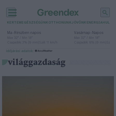
KERTEM
EGÉSZSÉGÜNK
OTTHONUNK
JÖVŐNK
ENERGIA
HULLA
–
–
Ma
Részben napos
Vasárnap
Napos
Max 32° / Min 18°
Max 32° / Min 18°
Csapadék: 3% (0 mm)
Szél: 11 km/h
Csapadék: 0% (0 mm)
Szél: 
időjárási adatok:
világgazdaság