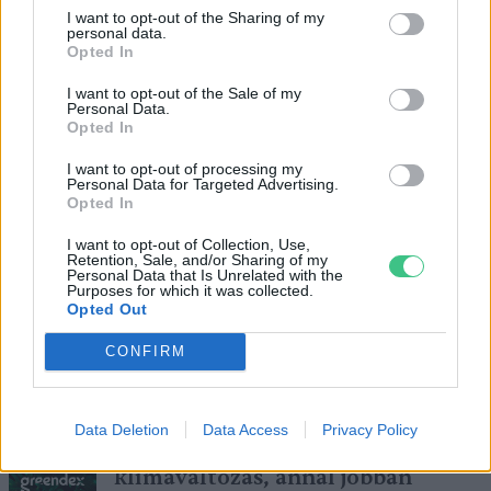
I want to opt-out of the Sharing of my
personal data.
Opted In
Van még mit tenni: a gazdaság alig
I want to opt-out of the Sale of my
tizede működik a körforgásosság
Personal Data.
Opted In
elvei szerint
Greendex szemle
I want to opt-out of processing my
Personal Data for Targeted Advertising.
Opted In
I want to opt-out of Collection, Use,
Retention, Sale, and/or Sharing of my
Új-Zélandon vészelhetjük át
Personal Data that Is Unrelated with the
legnagyobb eséllyel a civilizáció
Purposes for which it was collected.
Opted Out
összeomlását
Greendex Szemle
CONFIRM
Data Deletion
Data Access
Privacy Policy
Minél nagyobb mértékű lesz a
klímaváltozás, annál jobban