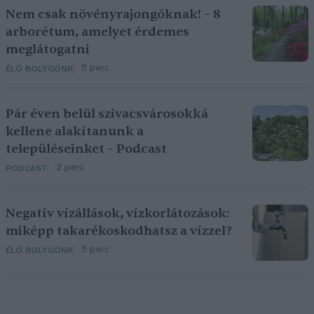
Nem csak növényrajongóknak! – 8
arborétum, amelyet érdemes
meglátogatni
5 perc
ÉLŐ BOLYGÓNK
Pár éven belül szivacsvárosokká
kellene alakítanunk a
településeinket – Podcast
2 perc
PODCAST
Negatív vízállások, vízkorlátozások:
miképp takarékoskodhatsz a vízzel?
5 perc
ÉLŐ BOLYGÓNK