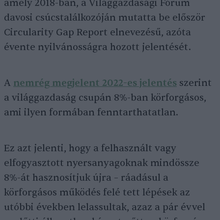
amely 2018-ban, a Világgazdasági Fórum
davosi csúcstalálkozóján mutatta be először
Circularity Gap Report elnevezésű, azóta
évente nyilvánosságra hozott jelentését.
A
nemrég megjelent 2022-es jelentés
szerint
a világgazdaság csupán 8%-ban körforgásos,
ami ilyen formában fenntarthatatlan.
Ez azt jelenti, hogy a felhasznált vagy
elfogyasztott nyersanyagoknak mindössze
8%-át hasznosítjuk újra – ráadásul a
körforgásos működés felé tett lépések az
utóbbi években lelassultak, azaz a pár évvel