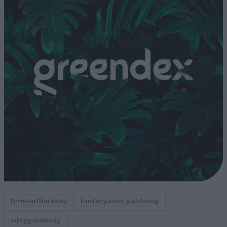
fenntarthatóság
körforgásos gazdaság
világgazdaság