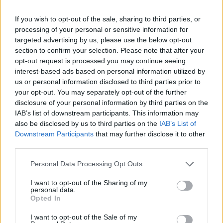
Szedd magad őszibarack: itt vannak
If you wish to opt-out of the sale, sharing to third parties, or
a legjobb lelőhelyek!
processing of your personal or sensitive information for
targeted advertising by us, please use the below opt-out
SZEMLE
section to confirm your selection. Please note that after your
opt-out request is processed you may continue seeing
interest-based ads based on personal information utilized by
us or personal information disclosed to third parties prior to
your opt-out. You may separately opt-out of the further
disclosure of your personal information by third parties on the
IAB’s list of downstream participants. This information may
also be disclosed by us to third parties on the
IAB’s List of
Downstream Participants
that may further disclose it to other
third parties.
Personal Data Processing Opt Outs
I want to opt-out of the Sharing of my
Négy éven belül valósággá válhatnak az
personal data.
Opted In
elektromos repülőjáratok Európában
I want to opt-out of the Sale of my
KÖZLEKEDÉS