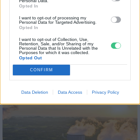
Personal Data.
Opted In
Történelmi aszály sújtja Nagy-
I want to opt-out of processing my
Personal Data for Targeted Advertising.
Britanniát is
Opted In
SZEMLE
I want to opt-out of Collection, Use,
Retention, Sale, and/or Sharing of my
Personal Data that Is Unrelated with the
Purposes for which it was collected.
Elképesztő felvétel mutatja meg,
Opted Out
mekkora a különbség az áradó és a
CONFIRM
kiszáradó Duna között
ÉLŐ BOLYGÓNK
Data Deletion
Data Access
Privacy Policy