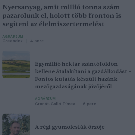
Nyersanyag, amit millió tonna szám
pazarolunk el, holott több fronton is
segíteni az élelmiszertermelést
AGRÁRIUM
Greendex
4 perc
Egymillió hektár szántóföldön
kellene átalakítani a gazdálkodást –
Fontos kutatás készült hazánk
mezőgazdaságának jövőjéről
AGRÁRIUM
Granát-Galló Tímea
6 perc
A régi gyümölcsfák őrzője