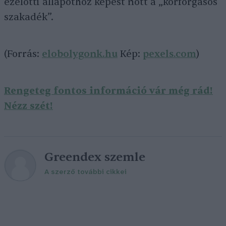
ezelőtti állapothoz képest nőtt a „körforgásos
szakadék”.
(Forrás:
elobolygonk.hu
Kép:
pexels.com
)
Rengeteg fontos információ vár még rád!
Nézz szét!
Greendex szemle
A szerző további cikkei