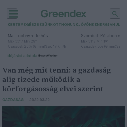
KERTEM
EGÉSZSÉGÜNK
OTTHONUNK
JÖVŐNK
ENERGIA
HULLA
–
–
Ma
Többnyire felhős
Szombat
Részben nap
Max 33° / Min 20°
Max 31° / Min 19°
Csapadék: 25% (0 mm)
Szél: 19 km/h
Csapadék: 5% (0 mm)
Szél: 
időjárási adatok:
Van még mit tenni: a gazdaság
alig tizede működik a
körforgásosság elvei szerint
GAZDASÁG
2022.03.22