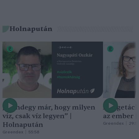
Holnapután
„Mindegy már, hogy milyen
A vegetáci
víz, csak víz legyen” |
az ember 
Holnapután
Greendex
29:5
Greendex
55:58