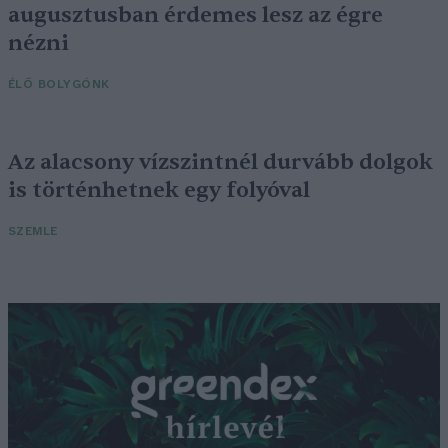
augusztusban érdemes lesz az égre
nézni
ÉLŐ BOLYGÓNK
Az alacsony vízszintnél durvább dolgok
is történhetnek egy folyóval
SZEMLE