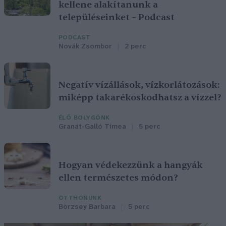
kellene alakítanunk a
településeinket – Podcast
PODCAST
Novák Zsombor
2 perc
Negatív vízállások, vízkorlátozások:
miképp takarékoskodhatsz a vízzel?
ÉLŐ BOLYGÓNK
Granát-Galló Tímea
5 perc
Hogyan védekezzünk a hangyák
ellen természetes módon?
OTTHONUNK
Börzsey Barbara
5 perc