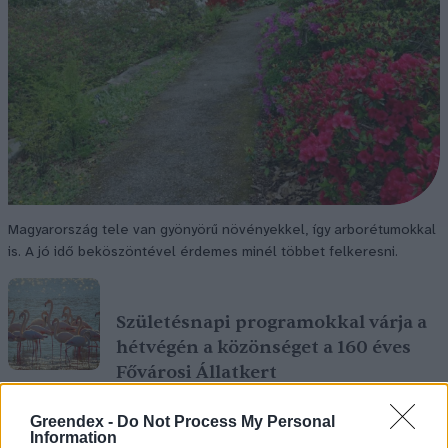
Magyarország tele van gyönyörű növényekkel, így arborétumokkal
is. A jó idő beköszöntével érdemes minél többet felkeresni.
Születésnapi programokkal várja a
hétvégén a közönséget a 160 éves
Fővárosi Állatkert
ÉLŐ BOLYGÓNK
Greendex -
Do Not Process My Personal
Information