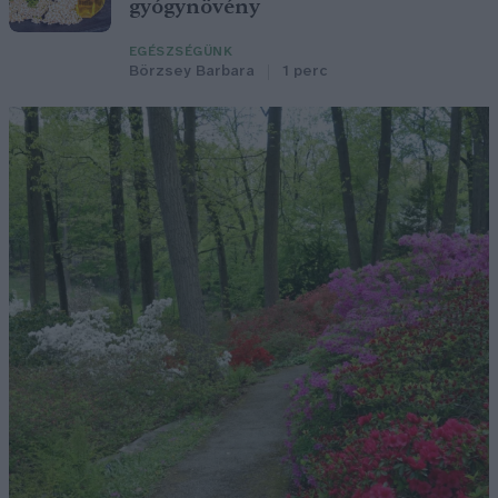
gyógynövény
EGÉSZSÉGÜNK
Börzsey Barbara
1 perc