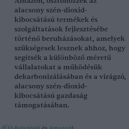
Amazon, ösztönözzék az
alacsony szén-dioxid-
kibocsátású termékek és
szolgáltatások fejlesztésébe
történő beruházásokat, amelyek
szükségesek lesznek ahhoz, hogy
segítsék a különböző méretű
vállalatokat a működésük
dekarbonizálásában és a virágzó,
alacsony szén-dioxid-
kibocsátású gazdaság
támogatásában.
(
Élő Bolygónk
és
Amazon
)