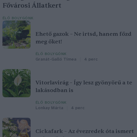
Fővárosi Állatkert
ÉLŐ BOLYGÓNK
Ehető gazok – Ne irtsd, hanem főzd
meg őket!
ÉLŐ BOLYGÓNK
Granát-Galló Tímea
4 perc
Vitorlavirág – Így lesz gyönyörű a te
lakásodban is
ÉLŐ BOLYGÓNK
Lonkay Márta
4 perc
Cickafark – Az évezredek óta ismert