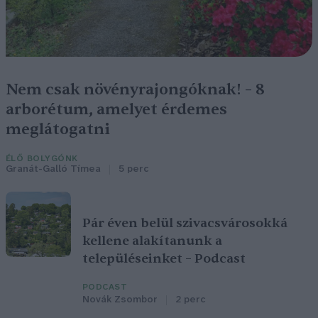
Nem csak növényrajongóknak! – 8
arborétum, amelyet érdemes
meglátogatni
ÉLŐ BOLYGÓNK
Granát-Galló Tímea
5 perc
Pár éven belül szivacsvárosokká
kellene alakítanunk a
településeinket – Podcast
PODCAST
Novák Zsombor
2 perc