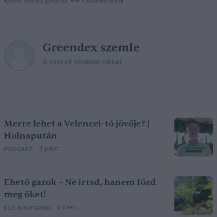
Greendex szemle
A szerző további cikkei
Merre lehet a Velencei-tó jövője? |
Holnapután
3 perc
PODCAST
Ehető gazok – Ne irtsd, hanem főzd
meg őket!
4 perc
ÉLŐ BOLYGÓNK