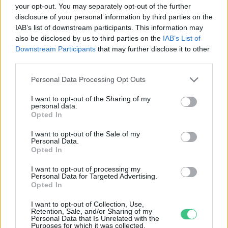
your opt-out. You may separately opt-out of the further
disclosure of your personal information by third parties on the
Mit tehetünk a hazai erdőtüzek
IAB’s list of downstream participants. This information may
also be disclosed by us to third parties on the
IAB’s List of
ellen?
Downstream Participants
that may further disclose it to other
third parties.
ÉLŐ BOLYGÓNK
Personal Data Processing Opt Outs
Tombol a hőség és az aszály, mégis
nő a klímaszkepticizmus
I want to opt-out of the Sharing of my
personal data.
Opted In
ÉLŐ BOLYGÓNK
I want to opt-out of the Sale of my
Personal Data.
Opted In
I want to opt-out of processing my
Personal Data for Targeted Advertising.
Opted In
I want to opt-out of Collection, Use,
Retention, Sale, and/or Sharing of my
Personal Data that Is Unrelated with the
Purposes for which it was collected.