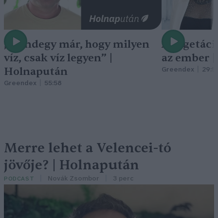
„Mindegy már, hogy milyen
A vegetáci
víz, csak víz legyen” |
az ember 
Holnapután
Greendex
29:5
Greendex
55:58
Merre lehet a Velencei-tó
jövője? | Holnapután
Novák Zsombor
3 perc
PODCAST