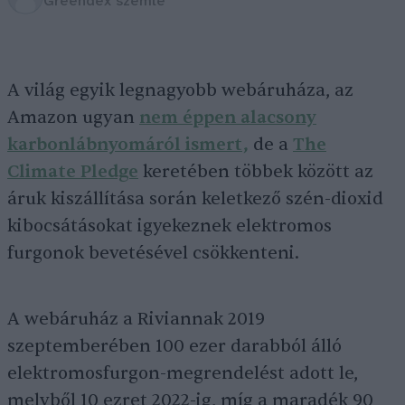
Greendex szemle
A világ egyik legnagyobb webáruháza, az
Amazon ugyan
nem éppen alacsony
karbonlábnyomáról ismert,
de a
The
Climate Pledge
keretében többek között az
áruk kiszállítása során keletkező szén-dioxid
kibocsátásokat igyekeznek elektromos
furgonok bevetésével csökkenteni.
A webáruház a Riviannak 2019
szeptemberében 100 ezer darabból álló
elektromosfurgon-megrendelést adott le,
melyből 10 ezret 2022-ig, míg a maradék 90