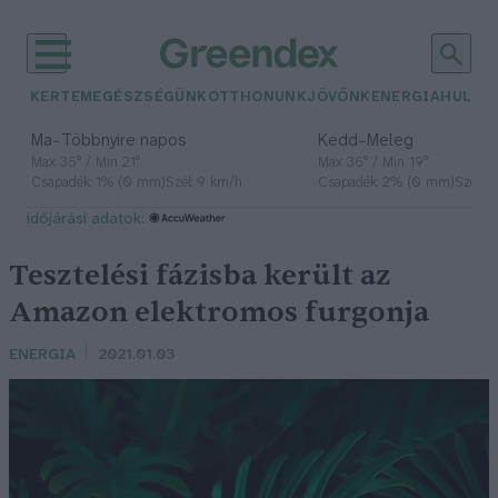
KERTEM
EGÉSZSÉGÜNK
OTTHONUNK
JÖVŐNK
ENERGIA
HULLA
–
–
Ma
Többnyire napos
Kedd
Meleg
Max 35° / Min 21°
Max 36° / Min 19°
Csapadék: 1% (0 mm)
Szél: 9 km/h
Csapadék: 2% (0 mm)
Szél: 
időjárási adatok:
Tesztelési fázisba került az
Amazon elektromos furgonja
ENERGIA
2021.01.03