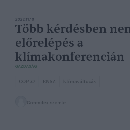
2022.11.18
Több kérdésben nem
előrelépés a
klímakonferencián
GAZDASÁG
COP 27
ENSZ
klímaváltozás
Greendex szemle