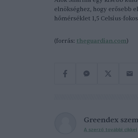
Alok Sharma egy kisebb küld
elnökséghez, hogy erősebb el
hőmérséklet 1,5 Celsius-fokos
(forrás:
theguardian.com
)
Greendex szem
A szerző további cikkei