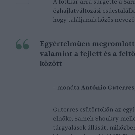
A főttkár arra sürgette a Sa
éghajlatváltozási csúcstalál
hogy találjanak közös nevező
Egyértelműen megromlott a
valamint a fejlett és a fel
között
– mondta
António Guterres
Guterres csütörtökön az egyi
elnöke, Sameh Shoukry mellet
tárgyalások állását, miközbe