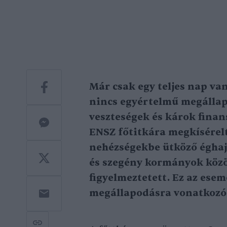
Már csak egy teljes nap van
nincs egyértelmű megállap
veszteségek és károk finan
ENSZ főtitkára megkísérel
nehézségekbe ütköző éghajl
és szegény kormányok köz
figyelmeztetett. Ez az ese
megállapodásra vonatkozó