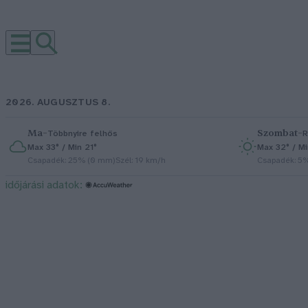
2026. AUGUSZTUS 8.
Ma
–
Szombat
–
Többnyire felhős
R
Max 33° / Min 21°
Max 32° / Mi
Csapadék: 25% (0 mm)
Szél: 19 km/h
Csapadék: 5
időjárási adatok: