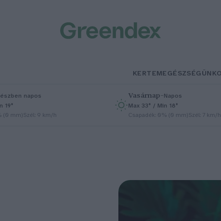
KERTEM
EGÉSZSÉGÜNK
Vasárnap
–
észben napos
Napos
n 19°
Max 33° / Min 18°
% (0 mm)
Szél: 9 km/h
Csapadék: 0% (0 mm)
Szél: 7 km/h