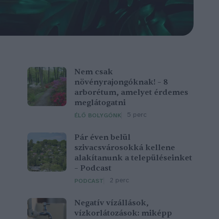
Nem csak
növényrajongóknak! – 8
arborétum, amelyet érdemes
meglátogatni
5 perc
ÉLŐ BOLYGÓNK
Pár éven belül
szivacsvárosokká kellene
alakítanunk a településeinket
– Podcast
2 perc
PODCAST
Negatív vízállások,
vízkorlátozások: miképp