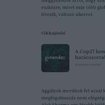
meggyőződve arról, hogy szük
eszközre, mivel már több glo
létezik, változó sikerrel.
Cikkajánló
A Cop27 kon
határozottab
Greendex szemle
Aggályok merültek fel azzal k
megfogalmazás nem elégséges.