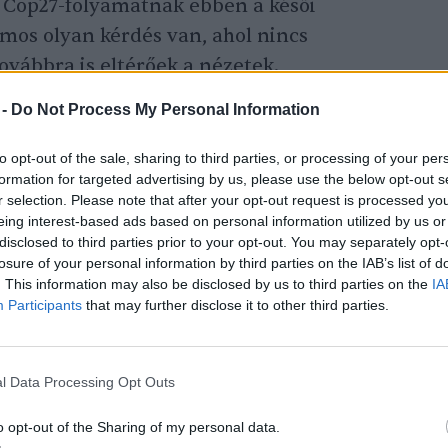
 A Cop27-folyamatnak ebben a késői
os olyan kérdés van, ahol nincs
továbbra is eltérőek a nézetek.
 -
Do Not Process My Personal Information
 kérdés is van, amelyekre választ kell
to opt-out of the sale, sharing to third parties, or processing of your per
k tervei az üvegházhatású gázok
formation for targeted advertising by us, please use the below opt-out s
 az iparosodás előtti szinthez képest 1,5
r selection. Please note that after your opt-out request is processed y
eing interest-based ads based on personal information utilized by us or
is felmelegedés korlátozásával
disclosed to third parties prior to your opt-out. You may separately opt-
, hogy hogyan lehet segíteni a szegény
losure of your personal information by third parties on the IAB’s list of
. This information may also be disclosed by us to third parties on the
IA
ság hatásaihoz való alkalmazkodásban.
Participants
that may further disclose it to other third parties.
csökkentési munkaprogram még nem érte el
l Data Processing Opt Outs
lmazkodást még mindig eljárási kérdések
ssal kapcsolatos ambiciózus eredmények
o opt-out of the Sharing of my personal data.