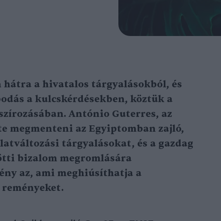
 hátra a hivatalos tárgyalásokból, és
odás a kulcskérdésekben, köztük a
szírozásában. António Guterres, az
te megmenteni az Egyiptomban zajló,
atváltozási tárgyalásokat, és a gazdag
ötti bizalom megromlására
mény az, ami meghiúsíthatja a
 reményeket.