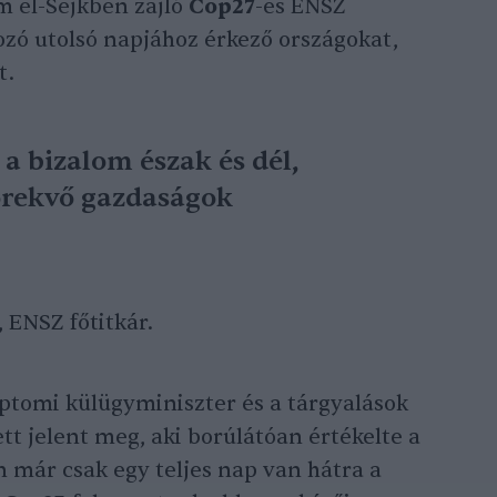
rm el-Sejkben zajló
Cop27
-es ENSZ
kozó utolsó napjához érkező országokat,
t.
 bizalom észak és dél,
törekvő gazdaságok
, ENSZ főtitkár.
ptomi külügyminiszter és a tárgyalások
t jelent meg, aki borúlátóan értékelte a
n már csak egy teljes nap van hátra a