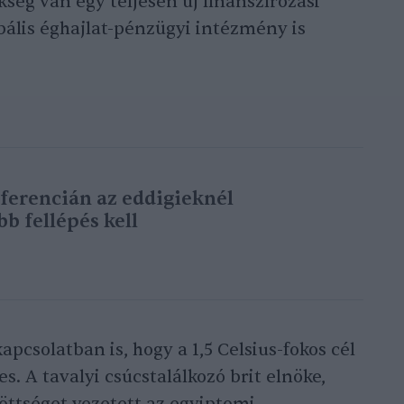
ség van egy teljesen új finanszírozási
bális éghajlat-pénzügyi intézmény is
ferencián az eddigieknél
b fellépés kell
apcsolatban is, hogy a 1,5 Celsius-fokos cél
 A tavalyi csúcstalálkozó brit elnöke,