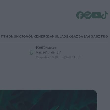
OTTHONUNK
JÖVŐNK
ENERGIA
HULLADÉK
GAZDASÁG
GASZTRO
Hétfő
–
Meleg
Max 36° / Min 21°
Csapadék: 1% (0 mm)
Szél: 7 km/h