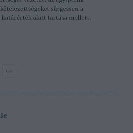
öttséget vezetett az egyiptomi
kötelezettségeket sürgessen a
 határérték alatt tartása mellett.
le