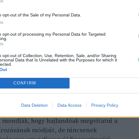
eszteség és kár kérdésében pedig a felek
In
kai döntések meghozatalától.
o opt-out of the Sale of my Personal Data.
In
nak már kevés ideje van a péntek esti
to opt-out of processing my Personal Data for Targeted
ing.
te biztos, hogy a hétvégén is folytatódnak. A
In
 hogy nem történt előrelépés a gazdag és
o opt-out of Collection, Use, Retention, Sale, and/or Sharing
ersonal Data that Is Unrelated with the Purposes for which it
egbékélés terén abban a kérdésben, hogy
lected.
ti katasztrófa által tönkretett országok
Out
CONFIRM
zírozási eszközt szeretne, amely
Data Deletion
Data Access
Privacy Policy
tosztaná a pénzt a károsult területeken. A
 mondják, hogy hajlandóak megvitatni a
zírozásának módjait, de nincsenek