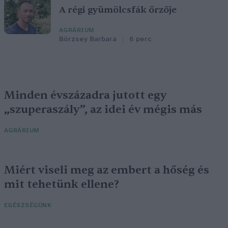
A régi gyümölcsfák őrzője
AGRÁRIUM
Börzsey Barbara
6 perc
Minden évszázadra jutott egy
„szuperaszály”, az idei év mégis más
AGRÁRIUM
Miért viseli meg az embert a hőség és
mit tehetünk ellene?
EGÉSZSÉGÜNK