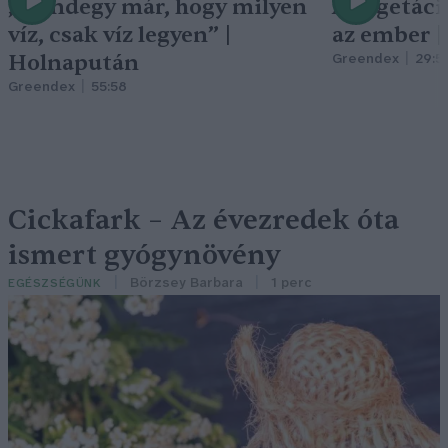
„Mindegy már, hogy milyen
A vegetáci
víz, csak víz legyen” |
az ember 
Holnapután
Greendex
29:5
Greendex
55:58
Cickafark – Az évezredek óta
ismert gyógynövény
Börzsey Barbara
1 perc
EGÉSZSÉGÜNK