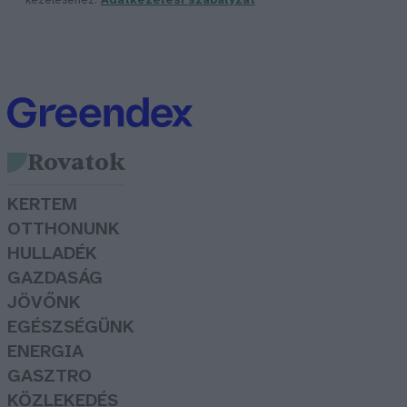
kezeléséhez.
Adatkezelési szabályzat
Rovatok
KERTEM
OTTHONUNK
HULLADÉK
GAZDASÁG
JÖVŐNK
EGÉSZSÉGÜNK
ENERGIA
GASZTRO
KÖZLEKEDÉS