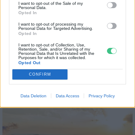
Négy éven belül valósággá válhatnak az
I want to opt-out of the Sale of my
Personal Data.
elektromos repülőjáratok Európában
Opted In
KÖZLEKEDÉS
I want to opt-out of processing my
Personal Data for Targeted Advertising.
Opted In
Történelmi aszály sújtja Nagy-
I want to opt-out of Collection, Use,
Britanniát is
Retention, Sale, and/or Sharing of my
Personal Data that Is Unrelated with the
Purposes for which it was collected.
SZEMLE
Opted Out
Elképesztő felvétel mutatja meg,
CONFIRM
mekkora a különbség az áradó és a
kiszáradó Duna között
Data Deletion
Data Access
Privacy Policy
ÉLŐ BOLYGÓNK