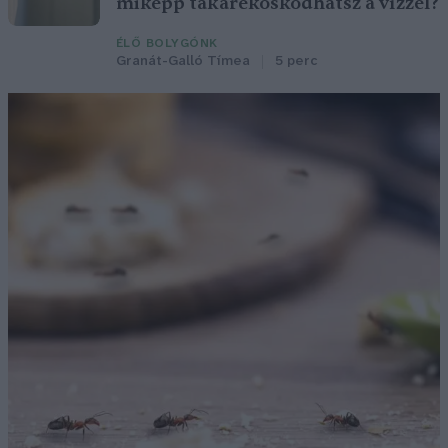
miképp takarékoskodhatsz a vízzel?
ÉLŐ BOLYGÓNK
Granát-Galló Tímea
5 perc