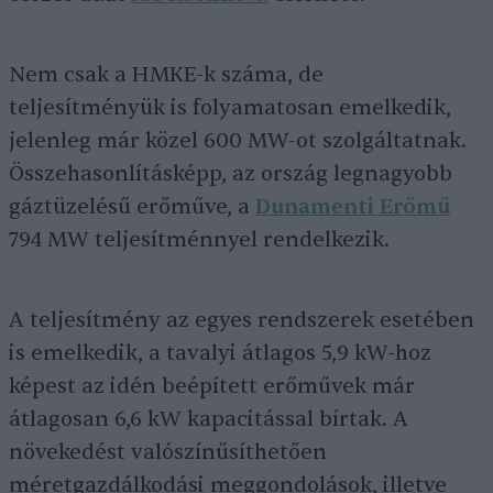
Nem csak a HMKE-k száma, de
teljesítményük is folyamatosan emelkedik,
jelenleg már közel 600 MW-ot szolgáltatnak.
Összehasonlításképp, az ország legnagyobb
gáztüzelésű erőműve, a
Dunamenti Erőmű
794 MW teljesítménnyel rendelkezik.
A teljesítmény az egyes rendszerek esetében
is emelkedik, a tavalyi átlagos 5,9 kW-hoz
képest az idén beépített erőművek már
átlagosan 6,6 kW kapacitással bírtak. A
növekedést valószínűsíthetően
méretgazdálkodási meggondolások, illetve