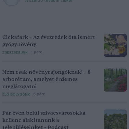
A szerző további cikkei
Cickafark – Az évezredek óta ismert
gyógynövény
1 perc
EGÉSZSÉGÜNK
Nem csak növényrajongóknak! – 8
arborétum, amelyet érdemes
meglátogatni
5 perc
ÉLŐ BOLYGÓNK
Pár éven belül szivacsvárosokká
kellene alakítanunk a
településeinket – Podcast