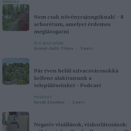
ENERGIA
Nem csak növényrajongóknak! – 8
arborétum, amelyet érdemes
meglátogatni
ÉLŐ BOLYGÓNK
Granát-Galló Tímea
5 perc
Pár éven belül szivacsvárosokká
kellene alakítanunk a
településeinket – Podcast
PODCAST
Novák Zsombor
2 perc
Negatív vízállások, vízkorlátozások: