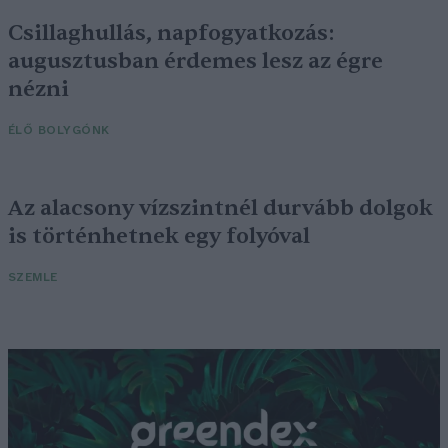
Csillaghullás, napfogyatkozás:
augusztusban érdemes lesz az égre
nézni
ÉLŐ BOLYGÓNK
Az alacsony vízszintnél durvább dolgok
is történhetnek egy folyóval
SZEMLE