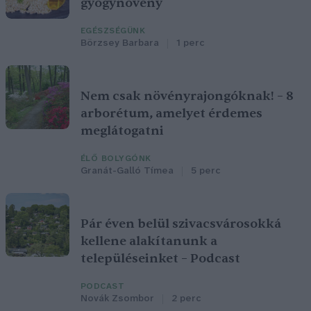
gyógynövény
EGÉSZSÉGÜNK
Börzsey Barbara
1 perc
Nem csak növényrajongóknak! – 8
arborétum, amelyet érdemes
meglátogatni
ÉLŐ BOLYGÓNK
Granát-Galló Tímea
5 perc
Pár éven belül szivacsvárosokká
kellene alakítanunk a
településeinket – Podcast
PODCAST
Novák Zsombor
2 perc