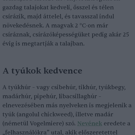
gazdag talajokat kedveli, ősszel és télen
csírázik, majd áttelel, és tavasszal indul
növekedésnek. A magvak 2 °C-on már
csíráznak, csírázóképességüket pedig akár 25
évig is megtartják a talajban.
A tyúkok kedvence
A tyúkhúr – vagy csibehúr, tikhúr, tyúkbegy,
madárhúr, pipehúr, libacsillaghúr –
elnevezésében más nyelveken is megjelenik a
tyúk (angolul chickweed), illetve madár
(németül Vogelmiere) szó.
Nevének
eredete a
„felhasználókra” utal, akik előszeretettel