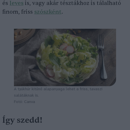
és
leves
is, vagy akár tésztákhoz is tálalható
finom, friss
szószként
.
A tyúkhúr kitűnő alapanyaga lehet a friss, tavaszi
salátáknak is.
Fotó: Canva
Így szedd!