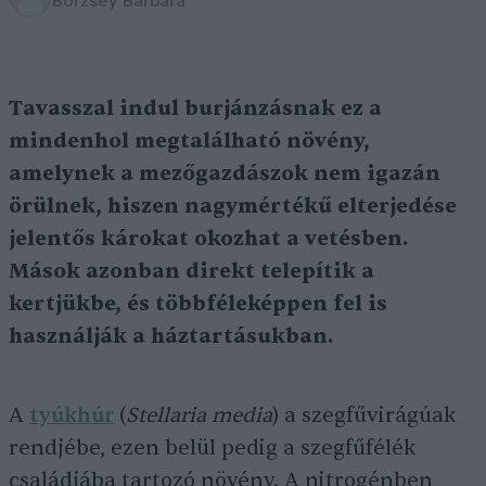
Börzsey Barbara
Tavasszal indul burjánzásnak ez a
mindenhol megtalálható növény,
amelynek a mezőgazdászok nem igazán
örülnek, hiszen nagymértékű elterjedése
jelentős károkat okozhat a vetésben.
Mások azonban direkt telepítik a
kertjükbe, és többféleképpen fel is
használják a háztartásukban.
A
tyúkhúr
(
Stellaria media
) a szegfűvirágúak
rendjébe, ezen belül pedig a szegfűfélék
családjába tartozó növény. A nitrogénben