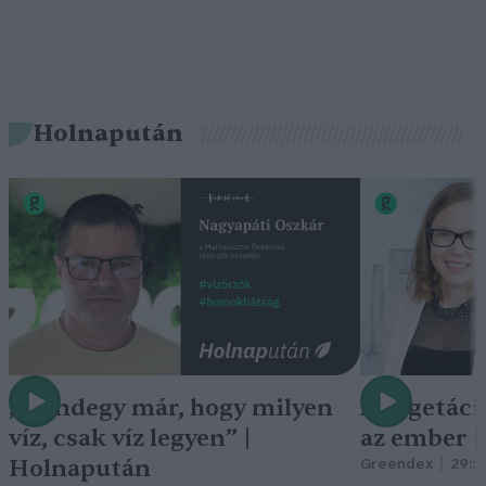
Holnapután
„Mindegy már, hogy milyen
A vegetáci
víz, csak víz legyen” |
az ember 
Holnapután
Greendex
29:5