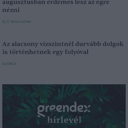
augusztusban érdemes lesz az égre
nézni
ÉLŐ BOLYGÓNK
Az alacsony vízszintnél durvább dolgok
is történhetnek egy folyóval
SZEMLE