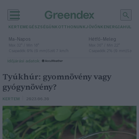
KERTEM
EGÉSZSÉGÜNK
OTTHONUNK
JÖVŐNK
ENERGIA
HULLA
–
–
Ma
Napos
Hétfő
Meleg
Max 32° / Min 18°
Max 36° / Min 22°
Csapadék: 0% (0 mm)
Szél: 7 km/h
Csapadék: 2% (0 mm)
Szél: 
időjárási adatok:
Tyúkhúr: gyomnövény vagy
gyógynövény?
KERTEM
2023.06.30