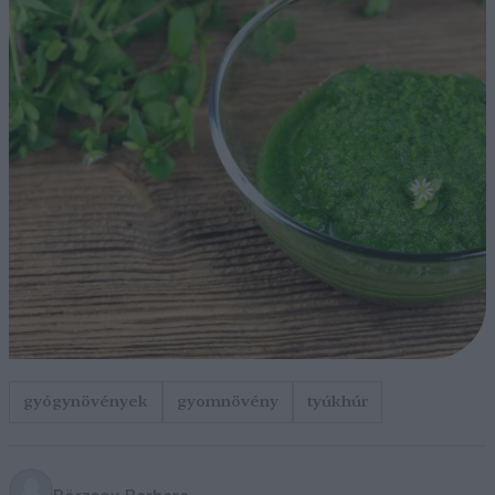
gyógynövények
gyomnövény
tyúkhúr