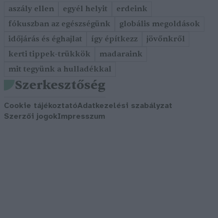
aszály ellen
egyél helyit
erdeink
fókuszban az egészségünk
globális megoldások
időjárás és éghajlat
így építkezz
jövőnkről
kerti tippek-trükkök
madaraink
mit tegyünk a hulladékkal
Szerkesztőség
Cookie tájékoztató
Adatkezelési szabályzat
Szerzői jogok
Impresszum