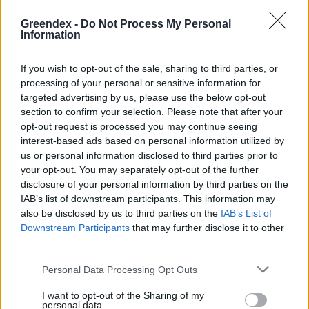
Greendex -
Do Not Process My Personal
Information
If you wish to opt-out of the sale, sharing to third parties, or
processing of your personal or sensitive information for
targeted advertising by us, please use the below opt-out
section to confirm your selection. Please note that after your
opt-out request is processed you may continue seeing
interest-based ads based on personal information utilized by
us or personal information disclosed to third parties prior to
A vitorlavirág ideális szobanövény, hiszen kiválóan tűri a meleget
your opt-out. You may separately opt-out of the further
és a fényszegény környezetet.
disclosure of your personal information by third parties on the
IAB’s list of downstream participants. This information may
also be disclosed by us to third parties on the
IAB’s List of
Születésnapi programokkal várja a
Downstream Participants
that may further disclose it to other
hétvégén a közönséget a 160 éves
third parties.
Fővárosi Állatkert
Personal Data Processing Opt Outs
ÉLŐ BOLYGÓNK
I want to opt-out of the Sharing of my
personal data.