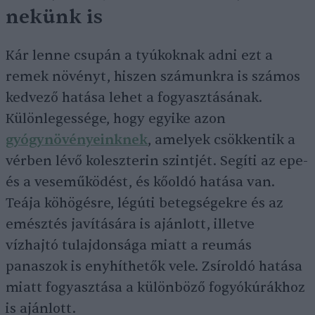
nekünk is
Kár lenne csupán a tyúkoknak adni ezt a
remek növényt, hiszen számunkra is számos
kedvező hatása lehet a fogyasztásának.
Különlegessége, hogy egyike azon
gyógynövényeinknek
, amelyek csökkentik a
vérben lévő koleszterin szintjét. Segíti az epe-
és a veseműködést, és kőoldó hatása van.
Teája köhögésre, légúti betegségekre és az
emésztés javítására is ajánlott, illetve
vízhajtó tulajdonsága miatt a reumás
panaszok is enyhíthetők vele. Zsíroldó hatása
miatt fogyasztása a különböző fogyókúrákhoz
is ajánlott.