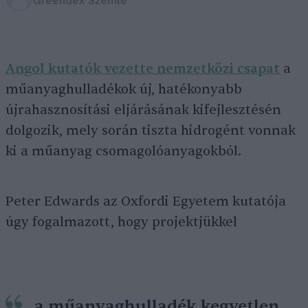
Greendex Szemle
Angol kutatók vezette nemzetközi csapat
a
műanyaghulladékok új, hatékonyabb
újrahasznosítási eljárásának kifejlesztésén
dolgozik, mely során tiszta hidrogént vonnak
ki a műanyag csomagolóanyagokból.
Peter Edwards az Oxfordi Egyetem kutatója
úgy fogalmazott, hogy projektjükkel
a műanyaghulladék kegyetlen