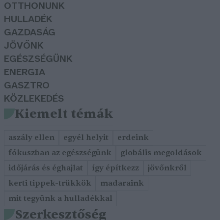
OTTHONUNK
HULLADÉK
GAZDASÁG
JÖVŐNK
EGÉSZSÉGÜNK
ENERGIA
GASZTRO
KÖZLEKEDÉS
Kiemelt témák
aszály ellen
egyél helyit
erdeink
fókuszban az egészségünk
globális megoldások
időjárás és éghajlat
így építkezz
jövőnkről
kerti tippek-trükkök
madaraink
mit tegyünk a hulladékkal
Szerkesztőség