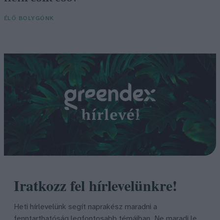
ÉLŐ BOLYGÓNK
Iratkozz fel hírlevelünkre!
Heti hírlevelünk segít naprakész maradni a
fenntarthatóság legfontosabb témáiban. Ne maradj le,