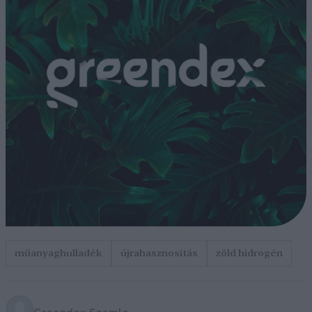
műanyaghulladék
újrahasznosítás
zöld hidrogén