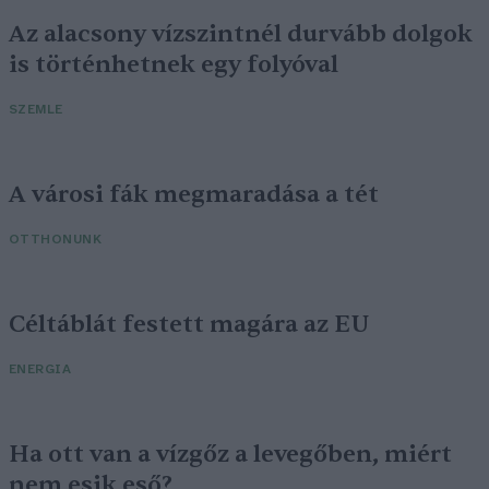
Az alacsony vízszintnél durvább dolgok
is történhetnek egy folyóval
SZEMLE
A városi fák megmaradása a tét
OTTHONUNK
Céltáblát festett magára az EU
ENERGIA
Ha ott van a vízgőz a levegőben, miért
nem esik eső?