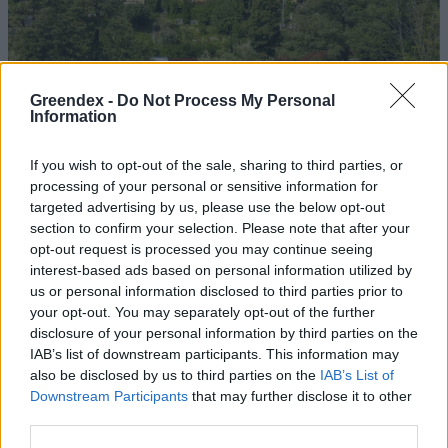
Greendex -
Do Not Process My Personal
Information
If you wish to opt-out of the sale, sharing to third parties, or
Szöllősi Gáborral, a Gardenfutura ügyvezetőjével beszélgettünk.
processing of your personal or sensitive information for
targeted advertising by us, please use the below opt-out
section to confirm your selection. Please note that after your
Történelmi aszály sújtja Nagy-
opt-out request is processed you may continue seeing
Britanniát is
interest-based ads based on personal information utilized by
us or personal information disclosed to third parties prior to
SZEMLE
your opt-out. You may separately opt-out of the further
disclosure of your personal information by third parties on the
IAB’s list of downstream participants. This information may
Elképesztő felvétel mutatja meg,
also be disclosed by us to third parties on the
IAB’s List of
mekkora a különbség az áradó és a
Downstream Participants
that may further disclose it to other
kiszáradó Duna között
third parties.