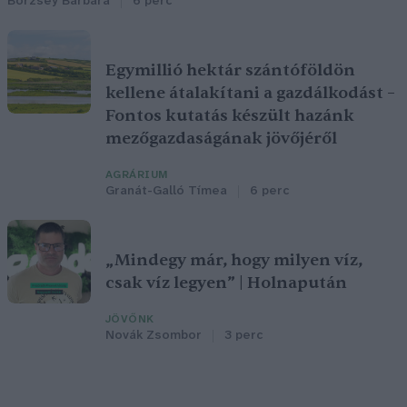
Börzsey Barbara
6 perc
Egymillió hektár szántóföldön
kellene átalakítani a gazdálkodást –
Fontos kutatás készült hazánk
mezőgazdaságának jövőjéről
AGRÁRIUM
Granát-Galló Tímea
6 perc
„Mindegy már, hogy milyen víz,
csak víz legyen” | Holnapután
JÖVŐNK
Novák Zsombor
3 perc