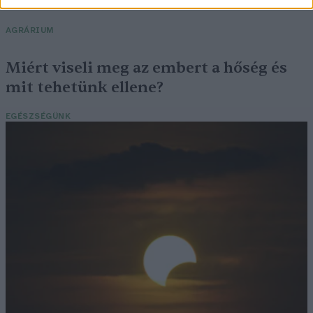
„szuperaszály”, az idei év mégis más
AGRÁRIUM
Miért viseli meg az embert a hőség és
mit tehetünk ellene?
EGÉSZSÉGÜNK