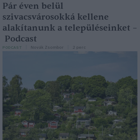
Pár éven belül
szivacsvárosokká kellene
alakítanunk a településeinket –
Podcast
Novák Zsombor
2 perc
PODCAST