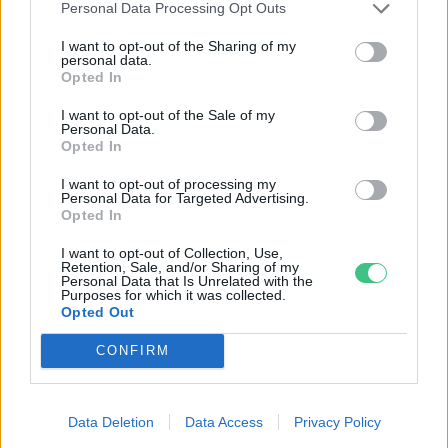
ÉLŐ BOLYGÓNK
Personal Data Processing Opt Outs
I want to opt-out of the Sharing of my
personal data.
Opted In
I want to opt-out of the Sale of my
Personal Data.
Opted In
I want to opt-out of processing my
Personal Data for Targeted Advertising.
Opted In
I want to opt-out of Collection, Use,
Retention, Sale, and/or Sharing of my
Personal Data that Is Unrelated with the
Még Paks kiesését is áthidalhatná a
Purposes for which it was collected.
Opted Out
megfelelő energiatárolás
CONFIRM
ENERGIA
Minden évszázadra jutott egy
Data Deletion
Data Access
Privacy Policy