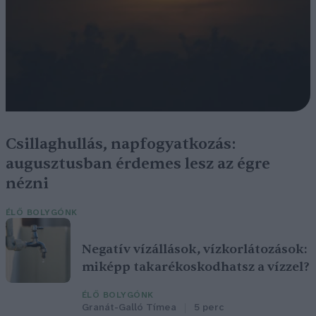
Csillaghullás, napfogyatkozás:
augusztusban érdemes lesz az égre
nézni
ÉLŐ BOLYGÓNK
Negatív vízállások, vízkorlátozások:
miképp takarékoskodhatsz a vízzel?
ÉLŐ BOLYGÓNK
Granát-Galló Tímea
5 perc