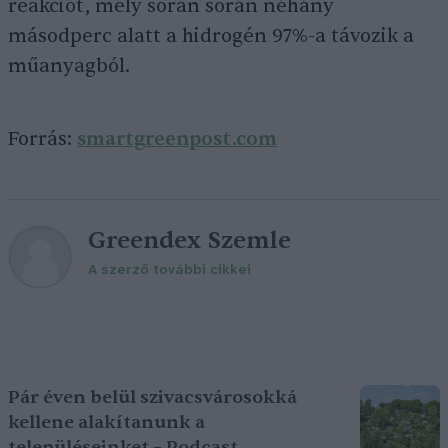
reakciót, mely során során néhány
másodperc alatt a hidrogén 97%-a távozik a
műanyagból.
Forrás:
smartgreenpost.com
Greendex Szemle
A szerző további cikkei
Pár éven belül szivacsvárosokká
kellene alakítanunk a
településeinket – Podcast