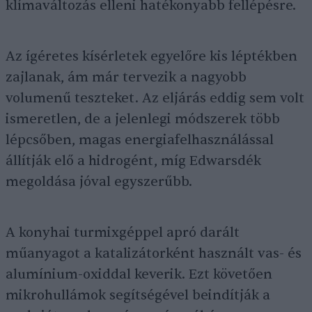
klímaváltozás elleni hatékonyabb fellépésre.
Az ígéretes kísérletek egyelőre kis léptékben
zajlanak, ám már tervezik a nagyobb
volumenű teszteket. Az eljárás eddig sem volt
ismeretlen, de a jelenlegi módszerek több
lépcsőben, magas energiafelhasználással
állítják elő a hidrogént, míg Edwarsdék
megoldása jóval egyszerűbb.
A konyhai turmixgéppel apró darált
műanyagot a katalizátorként használt vas- és
alumínium-oxiddal keverik. Ezt követően
mikrohullámok segítségével beindítják a