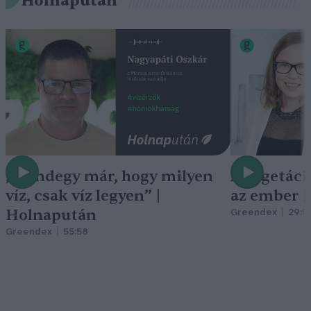
Holnapután
„Mindegy már, hogy milyen
A vegetáci
víz, csak víz legyen” |
az ember 
Holnapután
Greendex
29:5
Greendex
55:58