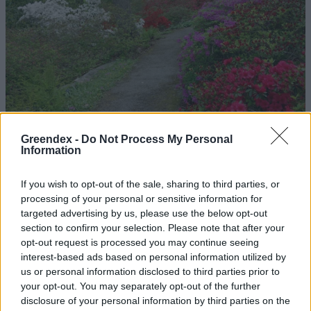
Greendex -
Do Not Process My Personal
Information
Magyarország tele van gyönyörű növényekkel, így arborétumokkal
If you wish to opt-out of the sale, sharing to third parties, or
processing of your personal or sensitive information for
is. A jó idő beköszöntével érdemes minél többet felkeresni.
targeted advertising by us, please use the below opt-out
section to confirm your selection. Please note that after your
opt-out request is processed you may continue seeing
Szedd magad őszibarack: itt vannak
interest-based ads based on personal information utilized by
a legjobb lelőhelyek!
us or personal information disclosed to third parties prior to
your opt-out. You may separately opt-out of the further
SZEMLE
disclosure of your personal information by third parties on the