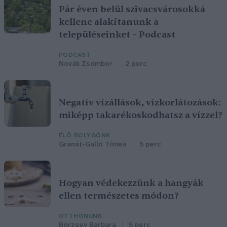
Pár éven belül szivacsvárosokká
kellene alakítanunk a
településeinket – Podcast
PODCAST
Novák Zsombor
2 perc
Negatív vízállások, vízkorlátozások:
miképp takarékoskodhatsz a vízzel?
ÉLŐ BOLYGÓNK
Granát-Galló Tímea
5 perc
Hogyan védekezzünk a hangyák
ellen természetes módon?
OTTHONUNK
Börzsey Barbara
5 perc