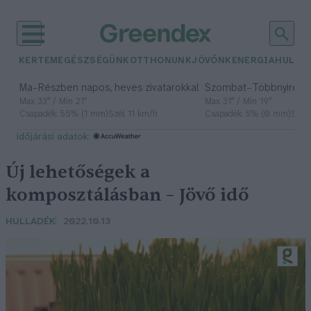
KERTEM
EGÉSZSÉGÜNK
OTTHONUNK
JÖVŐNK
ENERGIA
HULLA
–
–
Ma
Részben napos, heves zivatarokkal
Szombat
Többnyire n
Max 33° / Min 21°
Max 31° / Min 19°
Csapadék: 55% (1 mm)
Szél: 11 km/h
Csapadék: 5% (0 mm)
Szél:
időjárási adatok:
Új lehetőségek a
komposztálásban – Jövő idő
HULLADÉK
2022.10.13