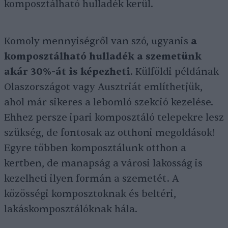
komposztálható hulladék kerül.
Komoly mennyiségről van szó, ugyanis
a
komposztálható hulladék a szemetünk
akár 30%-át is képezheti
. Külföldi példának
Olaszországot vagy Ausztriát említhetjük,
ahol már sikeres a lebomló szekció kezelése.
Ehhez persze ipari komposztáló telepekre lesz
szükség, de fontosak az otthoni megoldások!
Egyre többen komposztálunk otthon a
kertben, de manapság a városi lakosság is
kezelheti ilyen formán a szemetét. A
közösségi komposztoknak és beltéri,
lakáskomposztálóknak hála.