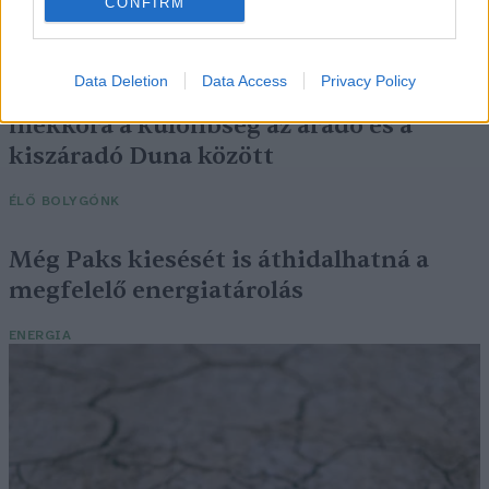
CONFIRM
SZEMLE
Data Deletion
Data Access
Privacy Policy
Elképesztő felvétel mutatja meg,
mekkora a különbség az áradó és a
kiszáradó Duna között
ÉLŐ BOLYGÓNK
Még Paks kiesését is áthidalhatná a
megfelelő energiatárolás
ENERGIA