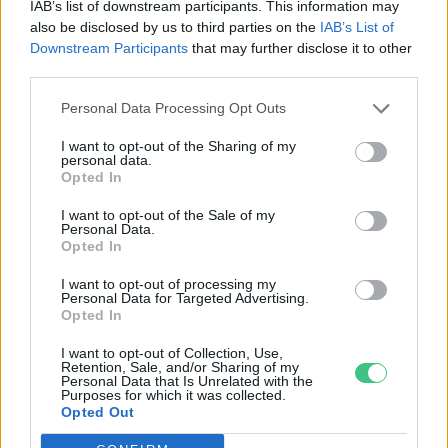
IAB’s list of downstream participants. This information may
Négy éven belül valósággá
also be disclosed by us to third parties on the
IAB’s List of
válhatnak az elektromos
Downstream Participants
that may further disclose it to other
third parties.
repülőjáratok Európában
Personal Data Processing Opt Outs
KÖZLEKEDÉS
I want to opt-out of the Sharing of my
personal data.
Opted In
I want to opt-out of the Sale of my
Personal Data.
Opted In
I want to opt-out of processing my
Personal Data for Targeted Advertising.
Opted In
I want to opt-out of Collection, Use,
Retention, Sale, and/or Sharing of my
Personal Data that Is Unrelated with the
Purposes for which it was collected.
Történelmi aszály sújtja Nagy-
Opted Out
Britanniát is