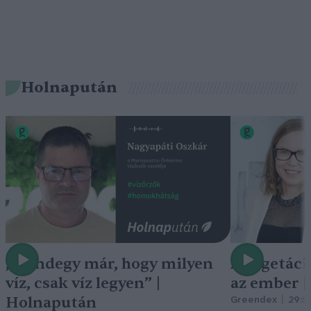
Holnapután
„Mindegy már, hogy milyen
A vegetáci
víz, csak víz legyen” |
az ember 
Holnapután
Greendex
29:5