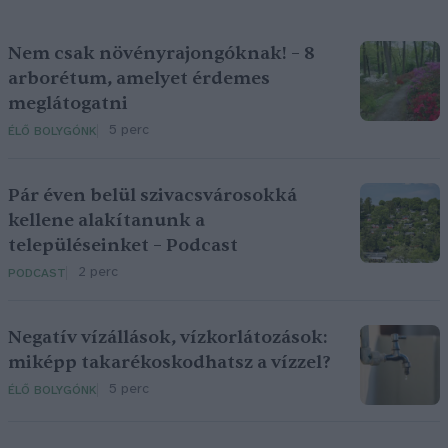
Nem csak növényrajongóknak! – 8
arborétum, amelyet érdemes
meglátogatni
5 perc
ÉLŐ BOLYGÓNK
Pár éven belül szivacsvárosokká
kellene alakítanunk a
településeinket – Podcast
2 perc
PODCAST
Negatív vízállások, vízkorlátozások:
miképp takarékoskodhatsz a vízzel?
5 perc
ÉLŐ BOLYGÓNK