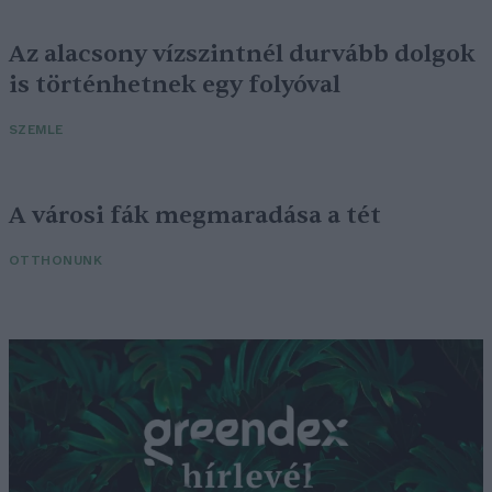
Az alacsony vízszintnél durvább dolgok
is történhetnek egy folyóval
SZEMLE
A városi fák megmaradása a tét
OTTHONUNK