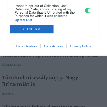
I want to opt-out of Collection, Use,
Retention, Sale, and/or Sharing of my
Personal Data that Is Unrelated with the
Purposes for which it was collected.
Opted Out
CONFIRM
Data Deletion
Data Access
Privacy Policy
Négy éven belül valósággá válhatnak az
elektromos repülőjáratok Európában
KÖZLEKEDÉS
Történelmi aszály sújtja Nagy-
Britanniát is
SZEMLE