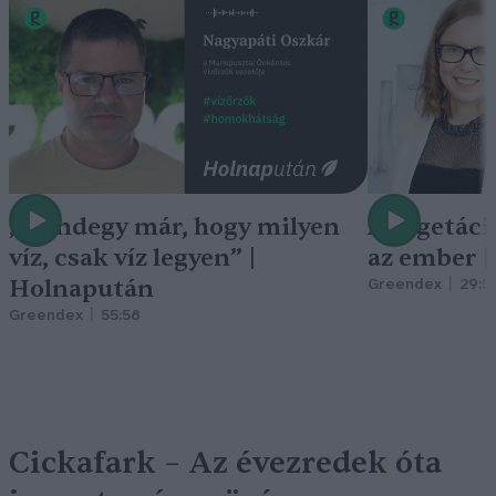
„Mindegy már, hogy milyen
A vegetáci
víz, csak víz legyen” |
az ember 
Holnapután
Greendex
29:5
Greendex
55:58
Cickafark – Az évezredek óta