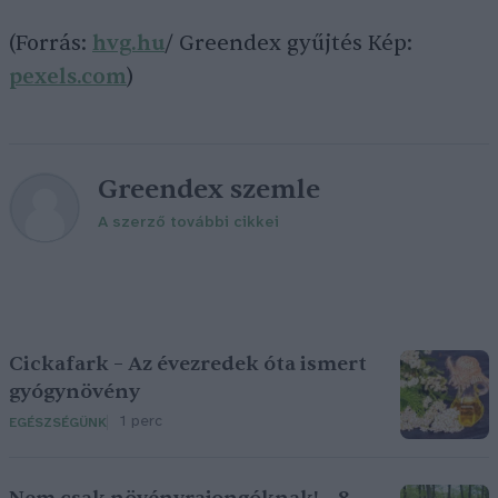
(Forrás:
hvg.hu
/ Greendex gyűjtés Kép:
pexels.com
)
Greendex szemle
A szerző további cikkei
Cickafark – Az évezredek óta ismert
gyógynövény
1 perc
EGÉSZSÉGÜNK