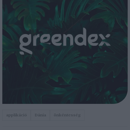
applikáció
Dánia
önkéntesség