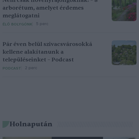
Nem csak növényrajongóknak! – 8
arborétum, amelyet érdemes
meglátogatni
5 perc
ÉLŐ BOLYGÓNK
Pár éven belül szivacsvárosokká
kellene alakítanunk a
településeinket – Podcast
2 perc
PODCAST
Holnapután