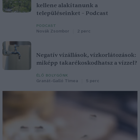
kellene alakítanunk a
településeinket – Podcast
PODCAST
Novák Zsombor
2 perc
Negatív vízállások, vízkorlátozások:
miképp takarékoskodhatsz a vízzel?
ÉLŐ BOLYGÓNK
Granát-Galló Tímea
5 perc