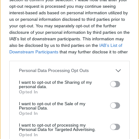
opt-out request is processed you may continue seeing
interest-based ads based on personal information utilized by
Ezt a növényt már az őskorban is ismerték, a népi gyógyászatban
us or personal information disclosed to third parties prior to
pedig ma is számos betegség ellen használják.
your opt-out. You may separately opt-out of the further
disclosure of your personal information by third parties on the
IAB’s list of downstream participants. This information may
Születésnapi programokkal várja a
also be disclosed by us to third parties on the
IAB’s List of
Downstream Participants
that may further disclose it to other
hétvégén a közönséget a 160 éves
third parties.
Fővárosi Állatkert
Personal Data Processing Opt Outs
ÉLŐ BOLYGÓNK
I want to opt-out of the Sharing of my
personal data.
Szedd magad őszibarack: itt vannak
Opted In
a legjobb lelőhelyek!
I want to opt-out of the Sale of my
Personal Data.
SZEMLE
Opted In
I want to opt-out of processing my
Personal Data for Targeted Advertising.
Opted In