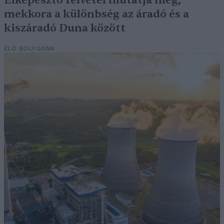
Elképesztő felvétel mutatja meg,
mekkora a különbség az áradó és a
kiszáradó Duna között
ÉLŐ BOLYGÓNK