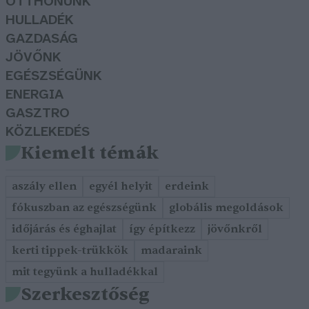
OTTHONUNK
HULLADÉK
GAZDASÁG
JÖVŐNK
EGÉSZSÉGÜNK
ENERGIA
GASZTRO
KÖZLEKEDÉS
Kiemelt témák
aszály ellen
egyél helyit
erdeink
fókuszban az egészségünk
globális megoldások
időjárás és éghajlat
így építkezz
jövőnkről
kerti tippek-trükkök
madaraink
mit tegyünk a hulladékkal
Szerkesztőség