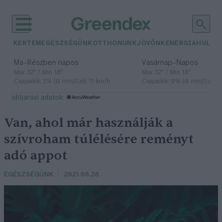
KERTEM
EGÉSZSÉGÜNK
OTTHONUNK
JÖVŐNK
ENERGIA
HULLA
–
–
Ma
Részben napos
Vasárnap
Napos
Max 32° / Min 18°
Max 32° / Min 18°
Csapadék: 3% (0 mm)
Szél: 11 km/h
Csapadék: 0% (0 mm)
Szél: 
időjárási adatok:
Van, ahol már használják a
szívroham túlélésére reményt
adó appot
EGÉSZSÉGÜNK
2021.08.28