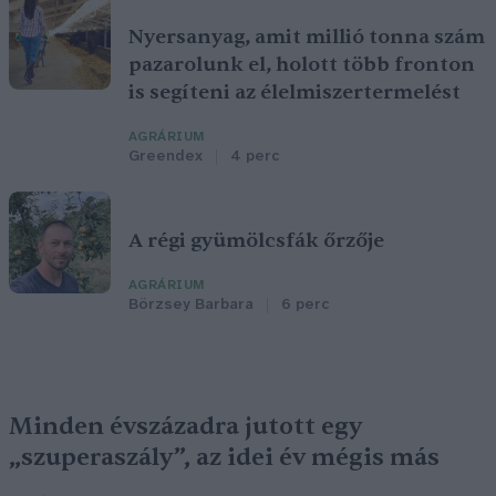
Nyersanyag, amit millió tonna szám
pazarolunk el, holott több fronton
is segíteni az élelmiszertermelést
AGRÁRIUM
Greendex
4 perc
A régi gyümölcsfák őrzője
AGRÁRIUM
Börzsey Barbara
6 perc
Minden évszázadra jutott egy
„szuperaszály”, az idei év mégis más