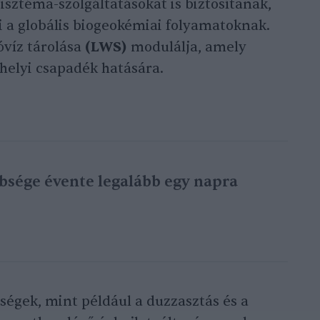
isztéma-szolgáltatásokat is biztosítanak,
i a globális biogeokémiai folyamatoknak.
óvíz tárolása
(LWS)
modulálja, amely
helyi csapadék hatására.
bbsége évente legalább egy napra
égek, mint például a duzzasztás és a