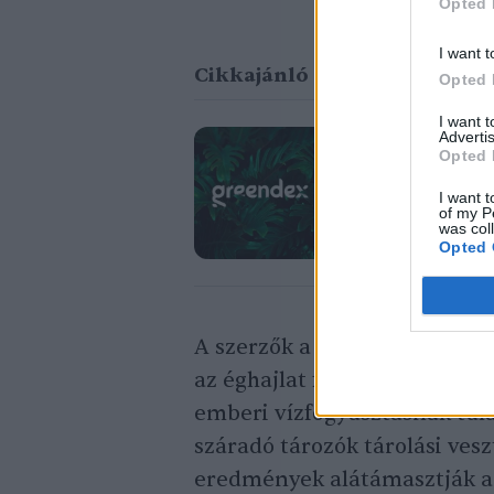
Opted 
I want t
Cikkajánló
Opted 
I want 
Advertis
Opted 
Az éghajlatv
I want t
Greendex Szemle
of my P
was col
Opted 
A szerzők a természetes tav
az éghajlat felmelegedéséne
emberi vízfogyasztásnak tula
száradó tározók tárolási vesz
eredmények alátámasztják a