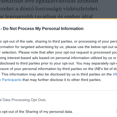
lyamatban lévő éghajlatváltozás azonban
ezeket a döntő fontosságú vízkészleteket.
lág legnagyobb tavaiban és ember által
 mennyisége fokozatosan csökkent az elmúlt
 -
Do Not Process My Personal Information
 hatásokkal és az éghajlatváltozással
ött álló mozgatórugókat nem ismerjük
to opt-out of the sale, sharing to third parties, or processing of your per
formation for targeted advertising by us, please use the below opt-out s
r selection. Please note that after your opt-out request is processed y
eing interest-based ads based on personal information utilized by us or
disclosed to third parties prior to your opt-out. You may separately opt-
rtja 1992 és 2020 között globális műholdas
losure of your personal information by third parties on the IAB’s list of
és hidrológiai évtizedes léptékű LWS-
. This information may also be disclosed by us to third parties on the
IA
Participants
that may further disclose it to other third parties.
t állította össze a világ közel 2000 nagy
tkozóan. Elemzésük révén felfedték a
atlását. A megállapításaik szerint e
l Data Processing Opt Outs
eszteséget szenvedett el az elmúlt 28
o opt-out of the Sharing of my personal data.
22 gigatonna (Gt) mértékűt.