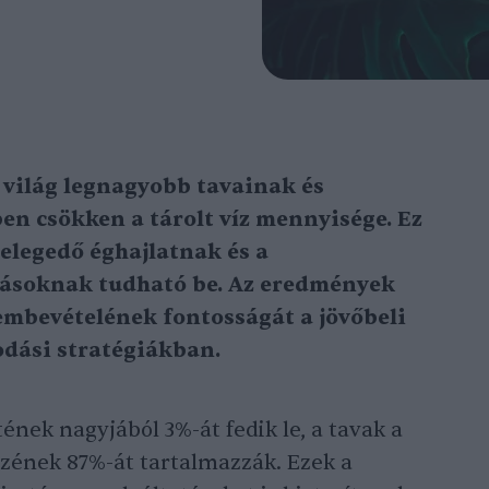
 világ legnagyobb tavainak és
en csökken a tárolt víz mennyisége. Ez
elegedő éghajlatnak és a
ásoknak tudható be. Az eredmények
embevételének fontosságát a jövőbeli
kodási stratégiákban.
tének nagyjából 3%-át fedik le, a tavak a
vizének 87%-át tartalmazzák. Ezek a