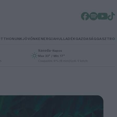
OTTHONUNK
JÖVŐNK
ENERGIA
HULLADÉK
GAZDASÁG
GASZTRO
Szerda
–
Napos
Max 33° / Min 17°
/h
Csapadék: 0% (0 mm)
Szél: 9 km/h