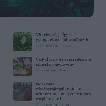
Vitorlavirág – Így lesz
gyönyörű a te lakásodban is
4 perc
ÉLŐ BOLYGÓNK
Cickafark – Az évezredek óta
ismert gyógynövény
1 perc
EGÉSZSÉGÜNK
Nem csak
növényrajongóknak! – 8
arborétum, amelyet érdemes
meglátogatni
5 perc
ÉLŐ BOLYGÓNK