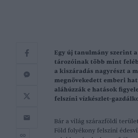
Egy új tanulmány szerint a
tározóinak több mint feléb
a kiszáradás nagyrészt a m
megnövekedett emberi hat
aláhúzzák e hatások figyel
felszíni vízkészlet-gazdál
Bár a világ szárazföldi terüle
Föld folyékony felszíni édes