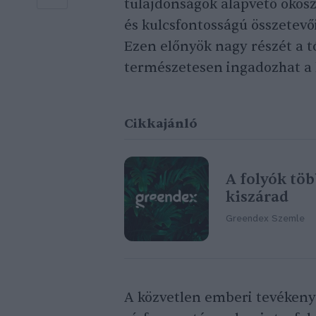
tulajdonságok alapvető ökosz
és kulcsfontosságú összetevő
Ezen előnyök nagy részét a t
természetesen ingadozhat a 
Cikkajánló
A folyók tö
kiszárad
Greendex Szemle
A közvetlen emberi tevékenys