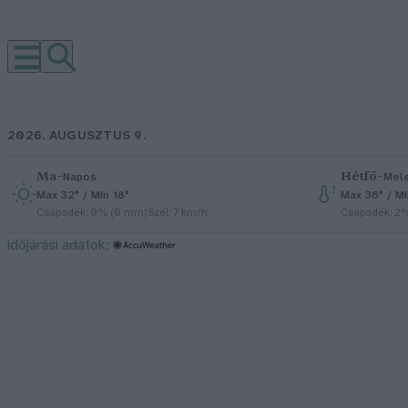
2026. AUGUSZTUS 9.
Ma
–
Hétfő
–
Napos
Mel
Max 32° / Min 18°
Max 36° / M
Csapadék: 0% (0 mm)
Szél: 7 km/h
Csapadék: 2
időjárási adatok: