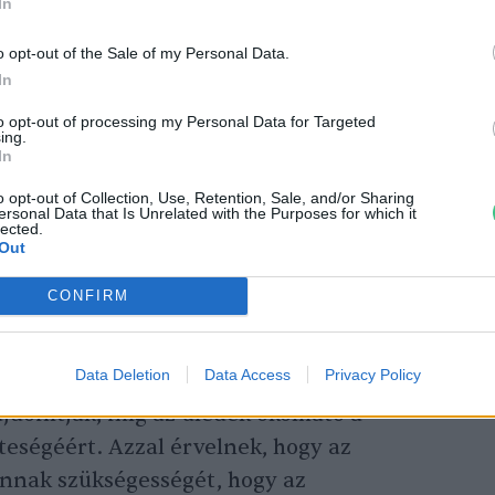
In
o opt-out of the Sale of my Personal Data.
In
to opt-out of processing my Personal Data for Targeted
ing.
In
áltozás megfojtja a tavakat
o opt-out of Collection, Use, Retention, Sale, and/or Sharing
ersonal Data that Is Unrelated with the Purposes for which it
lected.
Out
CONFIRM
ak nettó térfogatveszteségének nagy részét
Data Deletion
Data Access
Privacy Policy
k, a megnövekedett párolgásnak és az
jdonítják, míg az üledék okolható a
teségéért. Azzal érvelnek, hogy az
nnak szükségességét, hogy az