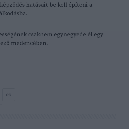
képződés hatásait be kell építeni a
álkodásba.
épességének csaknem egynegyede él egy
lkező medencében.