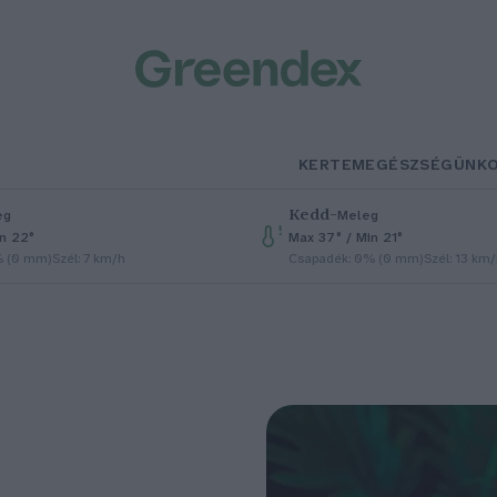
KERTEM
EGÉSZSÉGÜNK
Kedd
–
eg
Meleg
in 22°
Max 37° / Min 21°
% (0 mm)
Szél: 7 km/h
Csapadék: 0% (0 mm)
Szél: 13 km