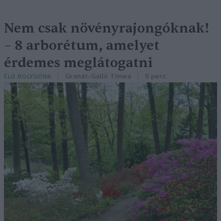
Nem csak növényrajongóknak!
– 8 arborétum, amelyet
érdemes meglátogatni
Granát-Galló Tímea
5 perc
ÉLŐ BOLYGÓNK