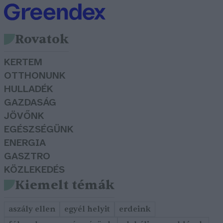
Rovatok
KERTEM
OTTHONUNK
HULLADÉK
GAZDASÁG
JÖVŐNK
EGÉSZSÉGÜNK
ENERGIA
GASZTRO
KÖZLEKEDÉS
Kiemelt témák
aszály ellen
egyél helyit
erdeink