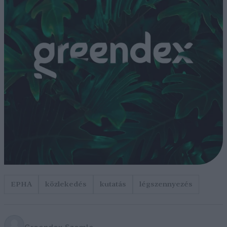
EPHA
közlekedés
kutatás
légszennyezés