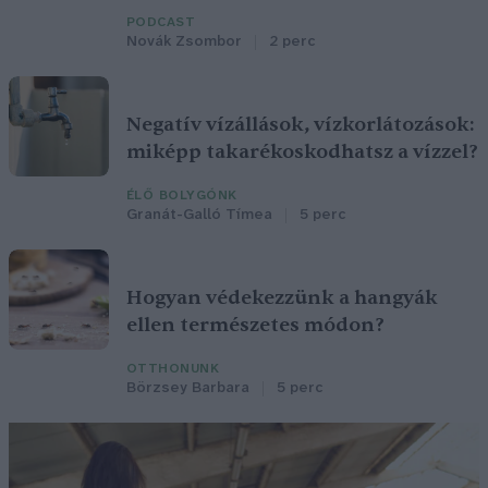
PODCAST
Novák Zsombor
2 perc
Negatív vízállások, vízkorlátozások:
miképp takarékoskodhatsz a vízzel?
ÉLŐ BOLYGÓNK
Granát-Galló Tímea
5 perc
Hogyan védekezzünk a hangyák
ellen természetes módon?
OTTHONUNK
Börzsey Barbara
5 perc