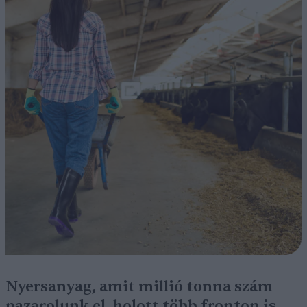
Nyersanyag, amit millió tonna szám
pazarolunk el, holott több fronton is