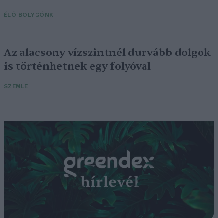
ÉLŐ BOLYGÓNK
Az alacsony vízszintnél durvább dolgok
is történhetnek egy folyóval
SZEMLE