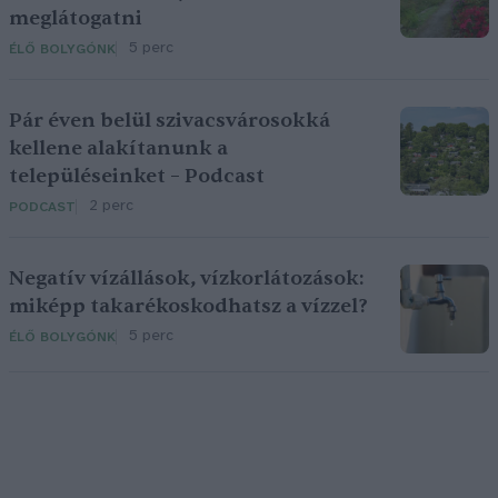
meglátogatni
5 perc
ÉLŐ BOLYGÓNK
Pár éven belül szivacsvárosokká
kellene alakítanunk a
településeinket – Podcast
2 perc
PODCAST
Negatív vízállások, vízkorlátozások:
miképp takarékoskodhatsz a vízzel?
5 perc
ÉLŐ BOLYGÓNK