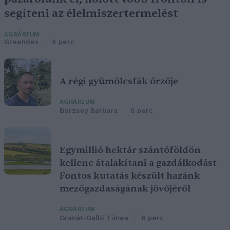
segíteni az élelmiszertermelést
AGRÁRIUM
Greendex
4 perc
A régi gyümölcsfák őrzője
AGRÁRIUM
Börzsey Barbara
6 perc
Egymillió hektár szántóföldön
kellene átalakítani a gazdálkodást –
Fontos kutatás készült hazánk
mezőgazdaságának jövőjéről
AGRÁRIUM
Granát-Galló Tímea
6 perc