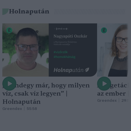
Holnapután
„Mindegy már, hogy milyen
A vegetáci
víz, csak víz legyen” |
az ember 
Holnapután
Greendex
29:5
Greendex
55:58