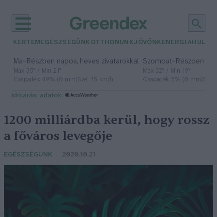
KERTEM
EGÉSZSÉGÜNK
OTTHONUNK
JÖVŐNK
ENERGIA
HULLA
–
–
Ma
Részben napos, heves zivatarokkal
Szombat
Részben na
Max 35° / Min 21°
Max 32° / Min 19°
Csapadék: 49% (0 mm)
Szél: 15 km/h
Csapadék: 5% (0 mm)
Szél:
időjárási adatok:
1200 milliárdba kerül, hogy rossz
a főváros levegője
EGÉSZSÉGÜNK
2020.10.21