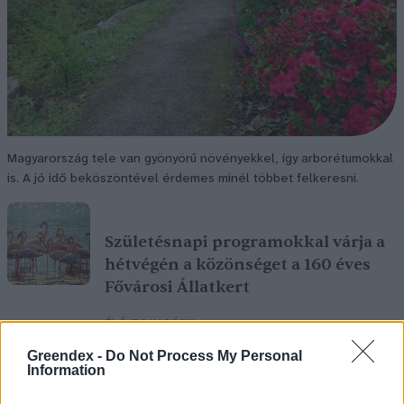
Magyarország tele van gyönyörű növényekkel, így arborétumokkal
is. A jó idő beköszöntével érdemes minél többet felkeresni.
Születésnapi programokkal várja a
hétvégén a közönséget a 160 éves
Fővárosi Állatkert
ÉLŐ BOLYGÓNK
Greendex -
Do Not Process My Personal
Szedd magad őszibarack: itt vannak
Information
a legjobb lelőhelyek!