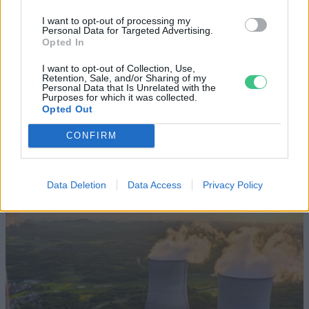
Britanniát is
I want to opt-out of processing my
Personal Data for Targeted Advertising.
Opted In
SZEMLE
I want to opt-out of Collection, Use,
Retention, Sale, and/or Sharing of my
Elképesztő felvétel mutatja meg,
Personal Data that Is Unrelated with the
Purposes for which it was collected.
mekkora a különbség az áradó és a
Opted Out
kiszáradó Duna között
CONFIRM
ÉLŐ BOLYGÓNK
Data Deletion
Data Access
Privacy Policy