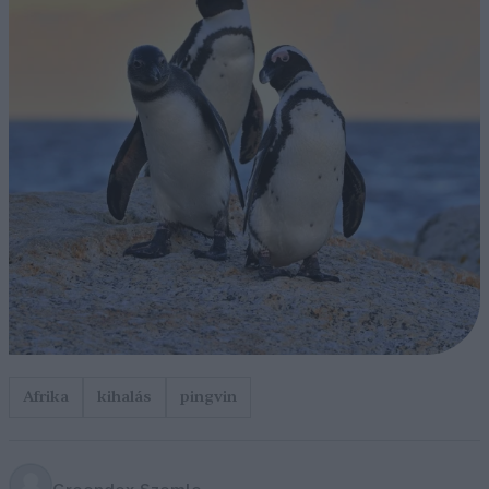
Afrika
kihalás
pingvin