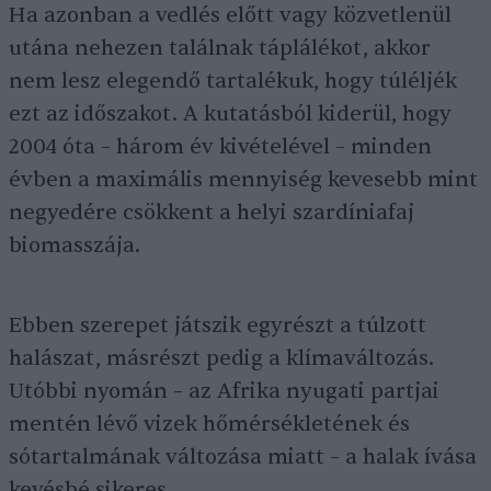
Ha azonban a vedlés előtt vagy közvetlenül
utána nehezen találnak táplálékot, akkor
nem lesz elegendő tartalékuk, hogy túléljék
ezt az időszakot. A kutatásból kiderül, hogy
2004 óta – három év kivételével – minden
évben a maximális mennyiség kevesebb mint
negyedére csökkent a helyi szardíniafaj
biomasszája.
Ebben szerepet játszik egyrészt a túlzott
halászat, másrészt pedig a klímaváltozás.
Utóbbi nyomán – az Afrika nyugati partjai
mentén lévő vizek hőmérsékletének és
sótartalmának változása miatt – a halak ívása
kevésbé sikeres.