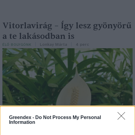
Vitorlavirág – Így lesz gyönyörű
a te lakásodban is
Lonkay Márta
4 perc
ÉLŐ BOLYGÓNK
Greendex -
Do Not Process My Personal
Information