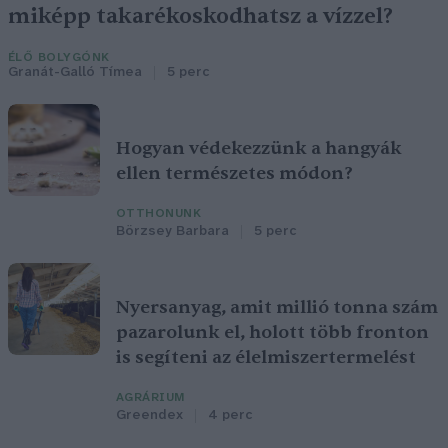
miképp takarékoskodhatsz a vízzel?
ÉLŐ BOLYGÓNK
Granát-Galló Tímea
5 perc
Hogyan védekezzünk a hangyák
ellen természetes módon?
OTTHONUNK
Börzsey Barbara
5 perc
Nyersanyag, amit millió tonna szám
pazarolunk el, holott több fronton
is segíteni az élelmiszertermelést
AGRÁRIUM
Greendex
4 perc