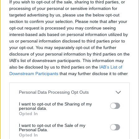
If you wish to opt-out of the sale, sharing to third parties, or
processing of your personal or sensitive information for
targeted advertising by us, please use the below opt-out
section to confirm your selection. Please note that after your
opt-out request is processed you may continue seeing
interest-based ads based on personal information utilized by
us or personal information disclosed to third parties prior to
your opt-out. You may separately opt-out of the further
A vitorlavirág ideális szobanövény, hiszen kiválóan tűri a meleget
disclosure of your personal information by third parties on the
és a fényszegény környezetet.
IAB’s list of downstream participants. This information may
also be disclosed by us to third parties on the
IAB’s List of
Downstream Participants
that may further disclose it to other
third parties.
Születésnapi programokkal várja a
hétvégén a közönséget a 160 éves
Personal Data Processing Opt Outs
Fővárosi Állatkert
I want to opt-out of the Sharing of my
personal data.
ÉLŐ BOLYGÓNK
Opted In
Szedd magad őszibarack: itt vannak
I want to opt-out of the Sale of my
Personal Data.
a legjobb lelőhelyek!
Opted In