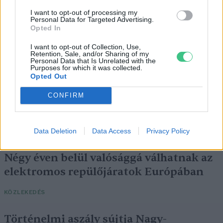
SZEMLE
I want to opt-out of processing my
Personal Data for Targeted Advertising.
Opted In
I want to opt-out of Collection, Use,
Retention, Sale, and/or Sharing of my
Personal Data that Is Unrelated with the
Purposes for which it was collected.
Opted Out
CONFIRM
Data Deletion
Data Access
Privacy Policy
Négy éven belül valósággá válhatnak az
elektromos repülőjáratok Európában
KÖZLEKEDÉS
Történelmi aszály sújtja Nagy-