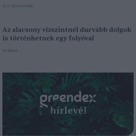
ÉLŐ BOLYGÓNK
Az alacsony vízszintnél durvább dolgok
is történhetnek egy folyóval
SZEMLE