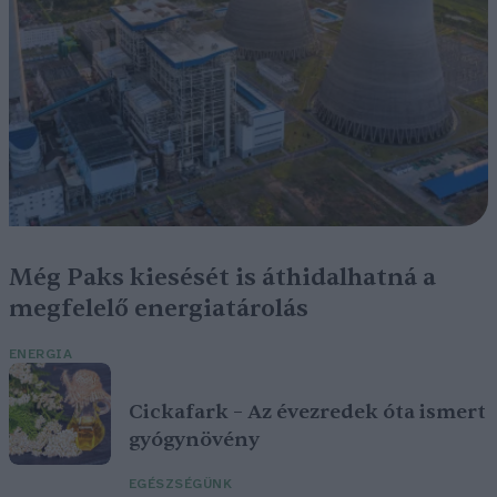
Még Paks kiesését is áthidalhatná a
megfelelő energiatárolás
ENERGIA
Cickafark – Az évezredek óta ismert
gyógynövény
EGÉSZSÉGÜNK