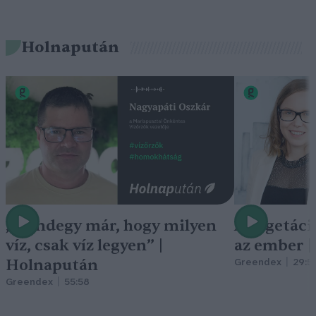
Holnapután
„Mindegy már, hogy milyen
A vegetáci
víz, csak víz legyen” |
az ember 
Holnapután
Greendex
29:5
Greendex
55:58