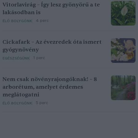
Vitorlavirág – Így lesz gyönyörű a te
lakásodban is
4 perc
ÉLŐ BOLYGÓNK
Cickafark – Az évezredek óta ismert
gyógynövény
1 perc
EGÉSZSÉGÜNK
Nem csak növényrajongóknak! – 8
arborétum, amelyet érdemes
meglátogatni
5 perc
ÉLŐ BOLYGÓNK