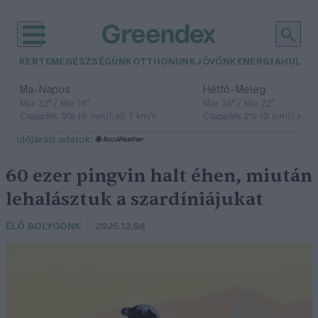
KERTEM
EGÉSZSÉGÜNK
OTTHONUNK
JÖVŐNK
ENERGIA
HULLA
–
–
Ma
Napos
Hétfő
Meleg
Max 32° / Min 18°
Max 36° / Min 22°
Csapadék: 0% (0 mm)
Szél: 7 km/h
Csapadék: 2% (0 mm)
Szél: 
időjárási adatok:
60 ezer pingvin halt éhen, miután
lehalásztuk a szardíniájukat
ÉLŐ BOLYGÓNK
2025.12.08