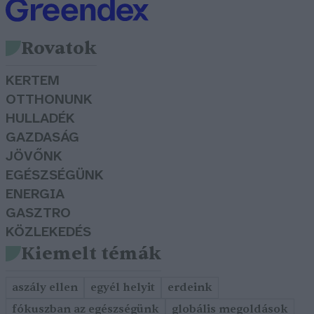
Rovatok
KERTEM
OTTHONUNK
HULLADÉK
GAZDASÁG
JÖVŐNK
EGÉSZSÉGÜNK
ENERGIA
GASZTRO
KÖZLEKEDÉS
Kiemelt témák
aszály ellen
egyél helyit
erdeink
fókuszban az egészségünk
globális megoldások