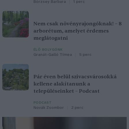
Börzsey Barbara
1 perc
Nem csak növényrajongóknak! – 8
arborétum, amelyet érdemes
meglátogatni
ÉLŐ BOLYGÓNK
Granát-Galló Tímea
5 perc
Pár éven belül szivacsvárosokká
kellene alakítanunk a
településeinket – Podcast
PODCAST
Novák Zsombor
2 perc