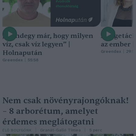
„Mindegy már, hogy milyen
A vegetáci
víz, csak víz legyen” |
az ember 
Holnapután
Greendex
29:5
Greendex
55:58
Nem csak növényrajongóknak!
– 8 arborétum, amelyet
érdemes meglátogatni
Granát-Galló Tímea
5 perc
ÉLŐ BOLYGÓNK