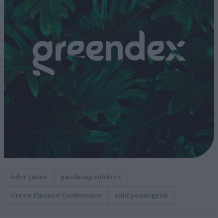
Áder János
gazdaság zöldítés
Green Finance Conference
zöld pénzügyek