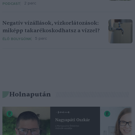
2 perc
PODCAST
Negatív vízállások, vízkorlátozások:
miképp takarékoskodhatsz a vízzel?
5 perc
ÉLŐ BOLYGÓNK
Holnapután