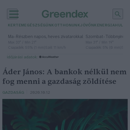
KERTEM
EGÉSZSÉGÜNK
OTTHONUNK
JÖVŐNK
ENERGIA
HULLA
–
–
Ma
Részben napos, heves zivatarokkal
Szombat
Többnyire n
Max 33° / Min 21°
Max 31° / Min 19°
Csapadék: 55% (1 mm)
Szél: 11 km/h
Csapadék: 5% (0 mm)
Szél:
időjárási adatok:
Áder János: A bankok nélkül nem
fog menni a gazdaság zöldítése
GAZDASÁG
2020.10.12