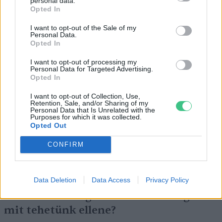
personal data.
Opted In
I want to opt-out of the Sale of my
Personal Data.
Opted In
I want to opt-out of processing my
Personal Data for Targeted Advertising.
Még Paks kiesését is áthidalhatná a
Opted In
megfelelő energiatárolás
I want to opt-out of Collection, Use,
Retention, Sale, and/or Sharing of my
ENERGIA
Personal Data that Is Unrelated with the
Purposes for which it was collected.
Opted Out
Minden évszázadra jutott egy
CONFIRM
„szuperaszály”, az idei év mégis más
AGRÁRIUM
Data Deletion
Data Access
Privacy Policy
Miért viseli meg az embert a hőség és
mit tehetünk ellene?