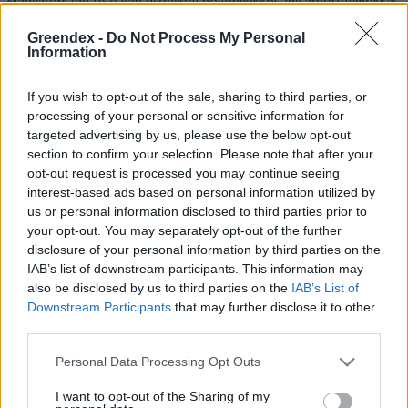
Magyarország tele van gyönyörű növényekkel, így arborétumokkal
is. A jó idő beköszöntével érdemes minél többet felkeresni.
Greendex -
Do Not Process My Personal
Information
Történelmi aszály sújtja Nagy-
If you wish to opt-out of the sale, sharing to third parties, or
Britanniát is
processing of your personal or sensitive information for
targeted advertising by us, please use the below opt-out
SZEMLE
section to confirm your selection. Please note that after your
opt-out request is processed you may continue seeing
Elképesztő felvétel mutatja meg,
interest-based ads based on personal information utilized by
us or personal information disclosed to third parties prior to
mekkora a különbség az áradó és a
your opt-out. You may separately opt-out of the further
kiszáradó Duna között
disclosure of your personal information by third parties on the
IAB’s list of downstream participants. This information may
ÉLŐ BOLYGÓNK
also be disclosed by us to third parties on the
IAB’s List of
Downstream Participants
that may further disclose it to other
third parties.
Personal Data Processing Opt Outs
I want to opt-out of the Sharing of my