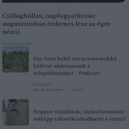
Csillaghullás, napfogyatkozás:
augusztusban érdemes lesz az égre
nézni
ÉLŐ BOLYGÓNK
Pár éven belül szivacsvárosokká
kellene alakítanunk a
településeinket – Podcast
PODCAST
Novák Zsombor
2 perc
Negatív vízállások, vízkorlátozások:
miképp takarékoskodhatsz a vízzel?