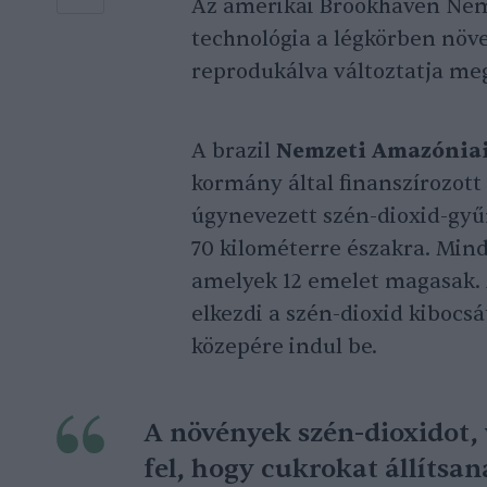
Az amerikai Brookhaven Nemz
technológia a légkörben növ
reprodukálva változtatja me
A brazil
Nemzeti Amazóniai
kormány által finanszírozot
úgynevezett szén-dioxid-gyű
70 kilométerre északra. Min
amelyek 12 emelet magasak. A
elkezdi a szén-dioxid kibocsá
közepére indul be.
A növények szén-dioxidot, 
fel, hogy cukrokat állítsan