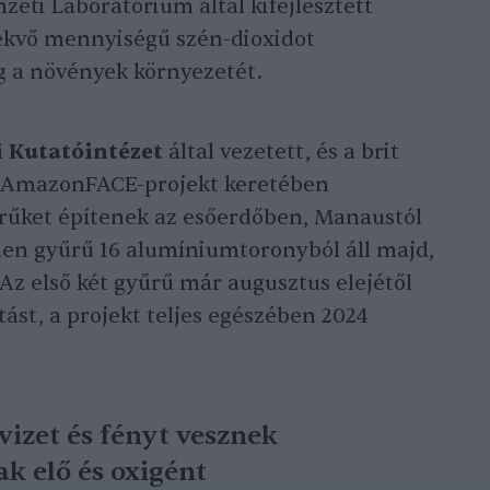
eti Laboratórium által kifejlesztett
ekvő mennyiségű szén-dioxidot
g a növények környezetét.
 Kutatóintézet
által vezetett, és a brit
t AmazonFACE-projekt keretében
rűket építenek az esőerdőben, Manaustól
den gyűrű 16 alumíniumtoronyból áll majd,
z első két gyűrű már augusztus elejétől
tást, a projekt teljes egészében 2024
vizet és fényt vesznek
ak elő és oxigént