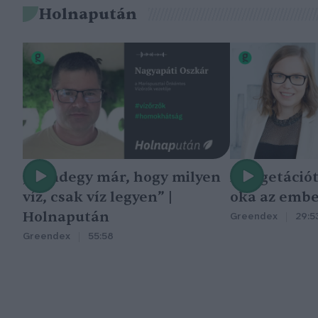
Holnapután
„Mindegy már, hogy milyen
A vegetáció
víz, csak víz legyen” |
oka az embe
Holnapután
Greendex
29:5
Greendex
55:58