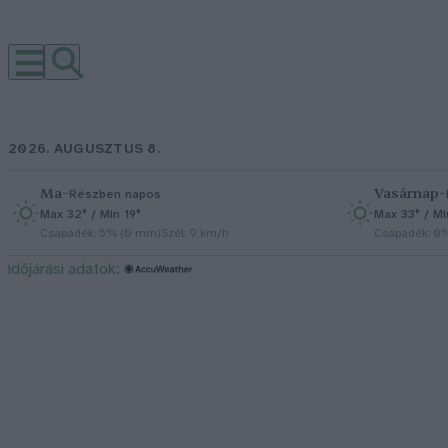
2026. AUGUSZTUS 8.
Ma
–
Vasárnap
–
Részben napos
Max 32° / Min 19°
Max 33° / Mi
Csapadék: 5% (0 mm)
Szél: 9 km/h
Csapadék: 0
időjárási adatok: