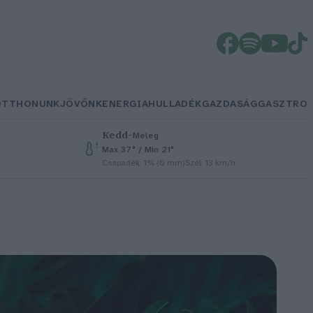
OTTHONUNK
JÖVŐNK
ENERGIA
HULLADÉK
GAZDASÁG
GASZTRO
Kedd
–
Meleg
Max 37° / Min 21°
Csapadék: 1% (0 mm)
Szél: 13 km/h