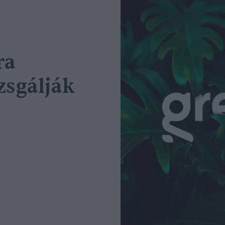
ra
zsgálják