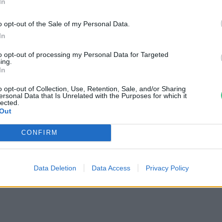
In
o opt-out of the Sale of my Personal Data.
In
to opt-out of processing my Personal Data for Targeted
ing.
rábbi, sokat idézet tanulmánya arra a
In
a az erdőirtás eléri 20-25 százalékot az
o opt-out of Collection, Use, Retention, Sale, and/or Sharing
ersonal Data that Is Unrelated with the Purposes for which it
r elindítja az esőerdő szavannásodását.
lected.
Out
a le is állna az erdőirtás a régióban, az
 a klímaváltozás hatásainak. A tudós arra is
CONFIRM
z éghajlatváltozás elleni küzdelemmel
bi országa nem képes egyedül megbirkózni.
Data Deletion
Data Access
Privacy Policy