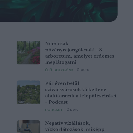
Nem csak
növényrajongóknak! – 8
arborétum, amelyet érdemes
meglátogatni
5 perc
ÉLŐ BOLYGÓNK
Pár éven belül
szivacsvárosokká kellene
alakítanunk a településeinket
– Podcast
2 perc
PODCAST
Negatív vízállások,
vízkorlátozások: miképp