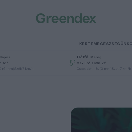
KERTEM
EGÉSZSÉGÜNK
Hétfő
–
Napos
Meleg
n 18°
Max 36° / Min 21°
% (0 mm)
Szél: 7 km/h
Csapadék: 1% (0 mm)
Szél: 7 km/h