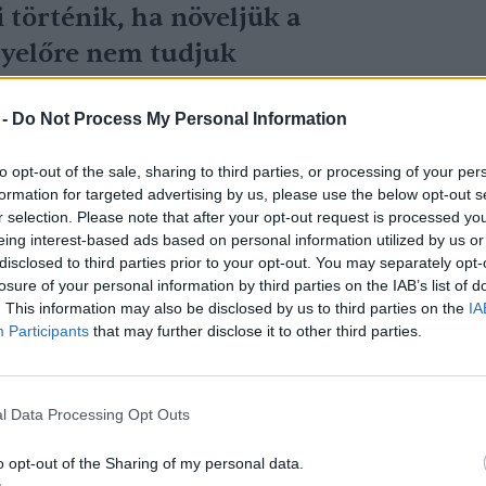
 történik, ha növeljük a
egyelőre nem tudjuk
 -
Do Not Process My Personal Information
a projekt egyik vezető tudósa.
to opt-out of the sale, sharing to third parties, or processing of your per
formation for targeted advertising by us, please use the below opt-out s
tás, hanem a klímaváltozás vezethet el
r selection. Please note that after your opt-out request is processed y
eing interest-based ads based on personal information utilized by us or
r nincs visszaút az Amazonas vidékén,
disclosed to third parties prior to your opt-out. You may separately opt-
dioxid-koncentráció hatásának vizsgálata.
losure of your personal information by third parties on the IAB’s list of
. This information may also be disclosed by us to third parties on the
IA
Participants
that may further disclose it to other third parties.
l Data Processing Opt Outs
kal csökkent idén az amazóniai
o opt-out of the Sharing of my personal data.