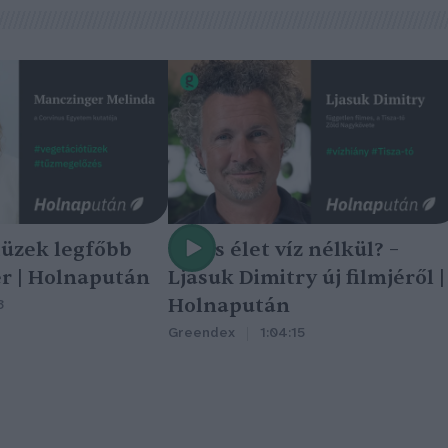
tüzek legfőbb
Nincs élet víz nélkül? –
r | Holnapután
Ljasuk Dimitry új filmjéről |
Holnapután
3
Greendex
1:04:15