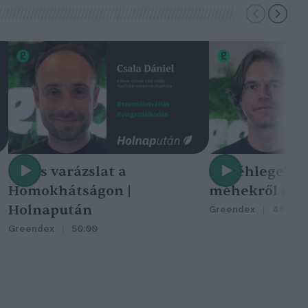
Nincs varázslat a
A méhlegelő 
Homokhátságon |
méhekről szól
Holnapután
Greendex
46:47
Greendex
50:00