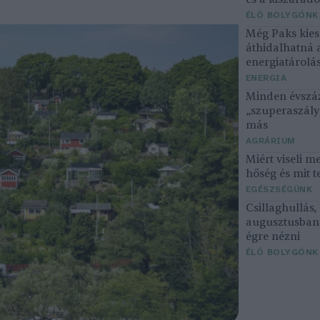
ÉLŐ BOLYGÓNK
Még Paks kiesé
áthidalhatná 
energiatárolá
ENERGIA
Minden évszáz
„szuperaszály”
más
AGRÁRIUM
Miért viseli m
hőség és mit t
EGÉSZSÉGÜNK
Csillaghullás
augusztusban 
égre nézni
ÉLŐ BOLYGÓNK