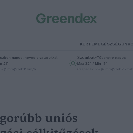
KERTEM
EGÉSZSÉGÜNK
Szombat
–
szben napos, heves zivatarokkal
Többnyire napos
n 21°
Max 32° / Min 19°
5% (1 mm)
Szél: 11 km/h
Csapadék: 5% (0 mm)
Szél: 9 km/
igorúbb uniós