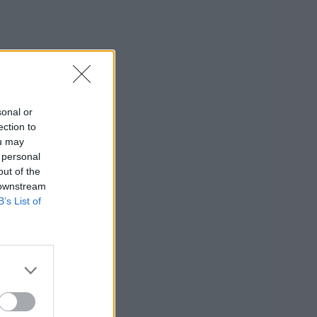
sonal or
ection to
ou may
 personal
out of the
 downstream
B’s List of