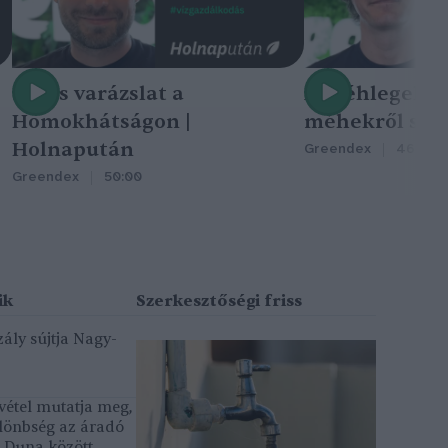
Nincs varázslat a
A méhlegelő 
Homokhátságon |
méhekről szól
Holnapután
Greendex
46:47
Greendex
50:00
ály sújtja Nagy-
vétel mutatja meg,
lönbség az áradó
ó Duna között