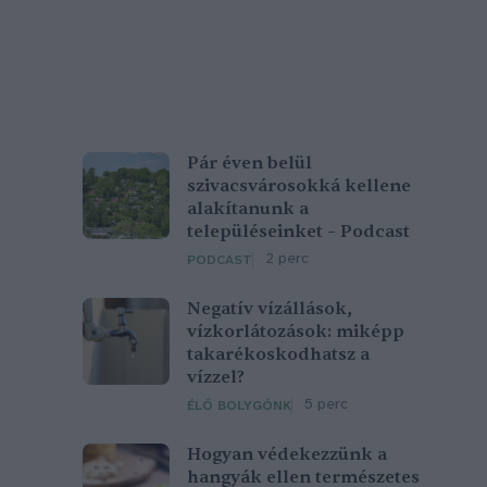
Pár éven belül
szivacsvárosokká kellene
alakítanunk a
településeinket – Podcast
2 perc
PODCAST
Negatív vízállások,
vízkorlátozások: miképp
takarékoskodhatsz a
vízzel?
5 perc
ÉLŐ BOLYGÓNK
Hogyan védekezzünk a
hangyák ellen természetes