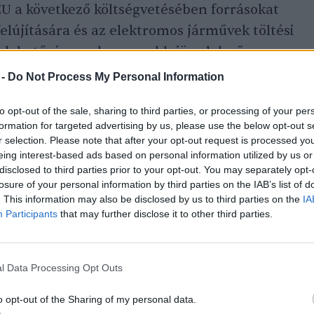
EU a következő költségvetésében forrásokat
 felújítására és az elektromos járművek töltési
k lehetőség az alacsonyabb jövedelmű
atók szerint az, ha a szén-dioxid-piac által
 -
Do Not Process My Personal Information
ocsátásainak uniós szintű rendszerének
to opt-out of the sale, sharing to third parties, or processing of your per
jövedelmű tagállamok kapják.
formation for targeted advertising by us, please use the below opt-out s
r selection. Please note that after your opt-out request is processed y
eing interest-based ads based on personal information utilized by us or
disclosed to third parties prior to your opt-out. You may separately opt-
losure of your personal information by third parties on the IAB’s list of
. This information may also be disclosed by us to third parties on the
IA
Participants
that may further disclose it to other third parties.
l Data Processing Opt Outs
o opt-out of the Sharing of my personal data.