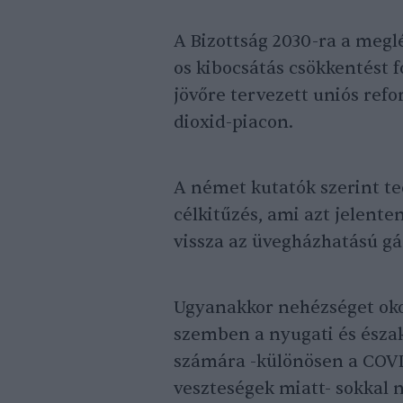
A Bizottság 2030-ra a megl
os kibocsátás csökkentést 
jövőre tervezett uniós refo
dioxid-piacon.
A német kutatók szerint tec
célkitűzés, ami azt jelente
vissza az üvegházhatású g
Ugyanakkor nehézséget okoz
szemben a nyugati és észak
számára -különösen a COV
veszteségek miatt- sokkal 