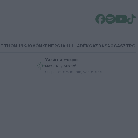
OTTHONUNK
JÖVŐNK
ENERGIA
HULLADÉK
GAZDASÁG
GASZTRO
Vasárnap
–
Napos
Max 34° / Min 18°
h
Csapadék: 0% (0 mm)
Szél: 6 km/h