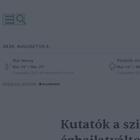
2026. AUGUSZTUS 6.
Ma
–
Péntek
–
Meleg
Ré
Max 39° / Min 25°
Max 34° / Mi
Csapadék: 25% (0 mm)
Szél: 9 km/h
Csapadék: 5
időjárási adatok:
Kutatók a sz