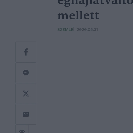
éghajlatválto
mellett
SZEMLE
2020.08.31