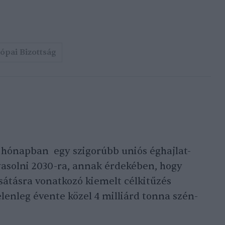
ópai Bizottság
ő hónapban egy szigorúbb uniós éghajlat-
avasolni 2030-ra, annak érdekében, hogy
csátásra vonatkozó kiemelt célkitűzés
lenleg évente közel 4 milliárd tonna szén-