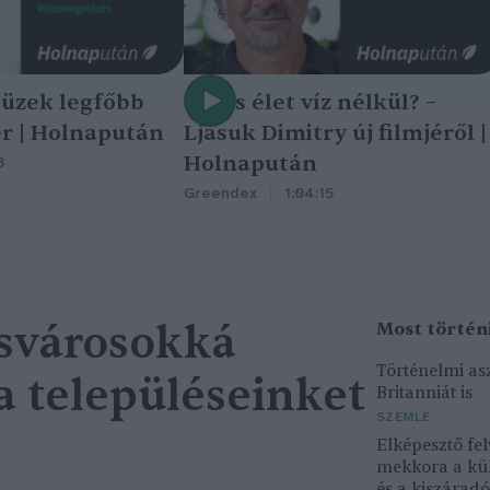
tüzek legfőbb
Nincs élet víz nélkül? –
r | Holnapután
Ljasuk Dimitry új filmjéről |
Holnapután
3
Greendex
1:04:15
csvárosokká
Történelmi asz
a településeinket
Britanniát is
SZEMLE
Elképesztő fel
mekkora a kü
és a kiszárad