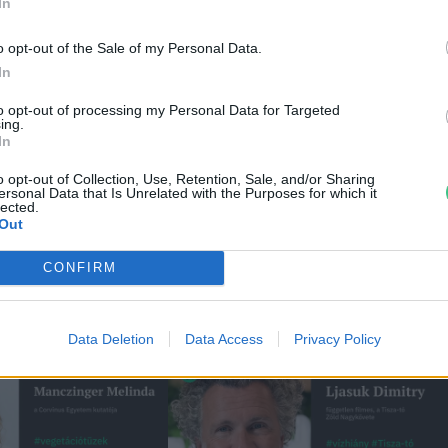
In
o opt-out of the Sale of my Personal Data.
In
ei
to opt-out of processing my Personal Data for Targeted
ing.
In
o opt-out of Collection, Use, Retention, Sale, and/or Sharing
ersonal Data that Is Unrelated with the Purposes for which it
lected.
Out
CONFIRM
Data Deletion
Data Access
Privacy Policy