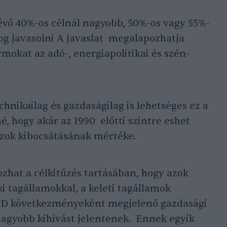
évő 40%-os célnál nagyobb, 50%-os vagy 55%-
fog javasolni A javaslat megalapozhatja
rmokat az adó-, energiapolitikai és szén-
hnikailag és gazdaságilag is lehetséges ez a
né, hogy akár az 1990 előtti szintre eshet
ázok kibocsátásának mértéke.
hat a célkitűzés tartásában, hogy azok
i tagállamokkal, a keleti tagállamok
ID következményeként megjelenő gazdasági
nagyobb kihívást jelentenek. Ennek egyik