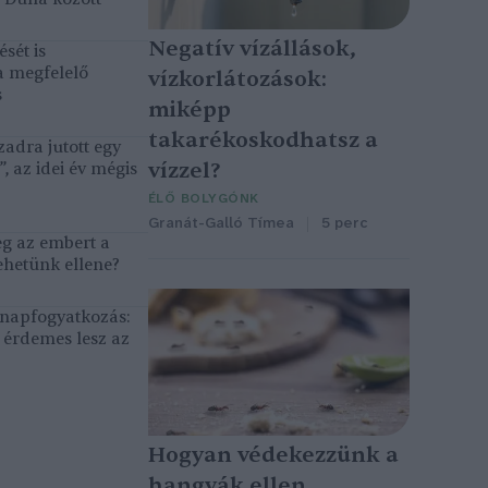
Negatív vízállások,
sét is
a megfelelő
vízkorlátozások:
s
miképp
takarékoskodhatsz a
adra jutott egy
vízzel?
, az idei év mégis
ÉLŐ BOLYGÓNK
Granát-Galló Tímea
5 perc
eg az embert a
ehetünk ellene?
, napfogyatkozás:
érdemes lesz az
Hogyan védekezzünk a
hangyák ellen