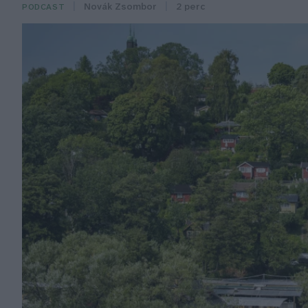
Novák Zsombor
2 perc
PODCAST