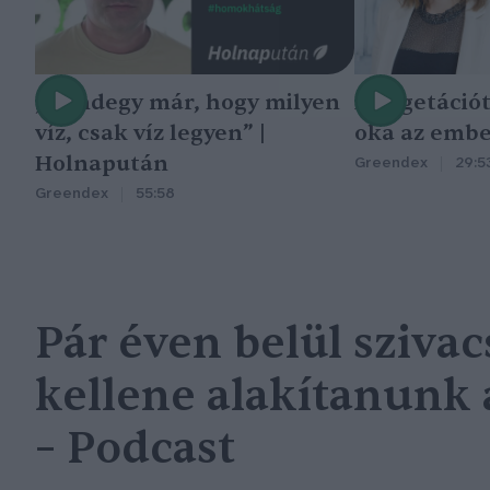
„Mindegy már, hogy milyen
A vegetáció
víz, csak víz legyen” |
oka az embe
Holnapután
Greendex
29:5
Greendex
55:58
Pár éven belül sziva
kellene alakítanunk 
– Podcast