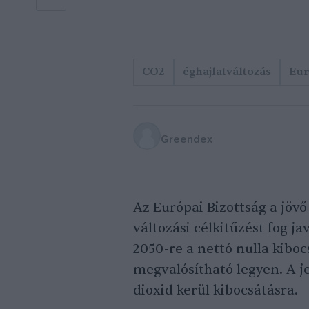
CO2
éghajlatváltozás
Eur
Greendex
Az Európai Bizottság a jöv
változási célkitűzést fog j
2050-re a nettó nulla kibo
megvalósítható legyen. A je
dioxid kerül kibocsátásra.