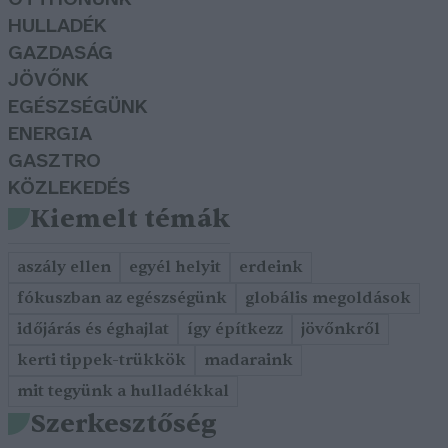
HULLADÉK
GAZDASÁG
JÖVŐNK
EGÉSZSÉGÜNK
ENERGIA
GASZTRO
KÖZLEKEDÉS
Kiemelt témák
aszály ellen
egyél helyit
erdeink
fókuszban az egészségünk
globális megoldások
időjárás és éghajlat
így építkezz
jövőnkről
kerti tippek-trükkök
madaraink
mit tegyünk a hulladékkal
Szerkesztőség