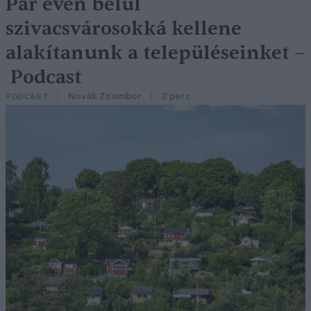
Pár éven belül
szivacsvárosokká kellene
alakítanunk a településeinket –
Podcast
Novák Zsombor
2 perc
PODCAST