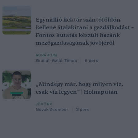
Egymillió hektár szántóföldön
kellene átalakítani a gazdálkodást –
Fontos kutatás készült hazánk
mezőgazdaságának jövőjéről
AGRÁRIUM
Granát-Galló Tímea
6 perc
„Mindegy már, hogy milyen víz,
csak víz legyen” | Holnapután
JÖVŐNK
Novák Zsombor
3 perc