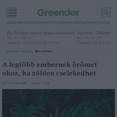
KERTEM
EGÉSZSÉGÜNK
OTTHONUNK
JÖVŐNK
ENERGIA
HULLA
–
–
Ma
Részben napos, heves zivatarokkal
Szombat
Többnyire n
Max 33° / Min 21°
Max 31° / Min 19°
Csapadék: 55% (1 mm)
Szél: 11 km/h
Csapadék: 5% (0 mm)
Szél:
időjárási adatok:
A legtöbb embernek örömet
okoz, ha zölden cselekedhet
OTTHONUNK
2020.11.30