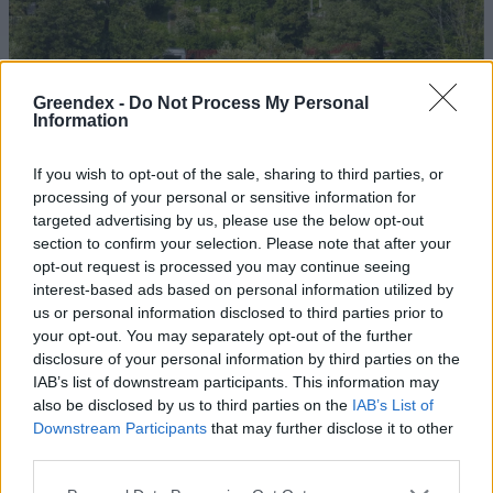
Greendex -
Do Not Process My Personal
Information
If you wish to opt-out of the sale, sharing to third parties, or
Szöllősi Gáborral, a Gardenfutura ügyvezetőjével beszélgettünk.
processing of your personal or sensitive information for
targeted advertising by us, please use the below opt-out
section to confirm your selection. Please note that after your
Történelmi aszály sújtja Nagy-
opt-out request is processed you may continue seeing
Britanniát is
interest-based ads based on personal information utilized by
us or personal information disclosed to third parties prior to
SZEMLE
your opt-out. You may separately opt-out of the further
disclosure of your personal information by third parties on the
Elképesztő felvétel mutatja meg,
IAB’s list of downstream participants. This information may
also be disclosed by us to third parties on the
IAB’s List of
mekkora a különbség az áradó és a
Downstream Participants
that may further disclose it to other
kiszáradó Duna között
third parties.
ÉLŐ BOLYGÓNK