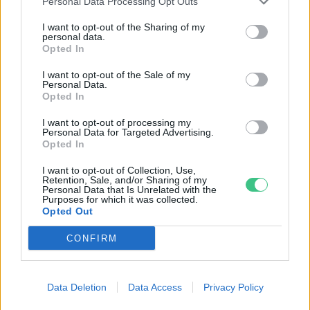
Personal Data Processing Opt Outs
I want to opt-out of the Sharing of my
personal data.
Opted In
I want to opt-out of the Sale of my
Personal Data.
Opted In
I want to opt-out of processing my
Personal Data for Targeted Advertising.
Opted In
I want to opt-out of Collection, Use,
Retention, Sale, and/or Sharing of my
Personal Data that Is Unrelated with the
Még Paks kiesését is áthidalhatná a
Purposes for which it was collected.
Opted Out
megfelelő energiatárolás
CONFIRM
ENERGIA
Minden évszázadra jutott egy
Data Deletion
Data Access
Privacy Policy
„szuperaszály”, az idei év mégis más