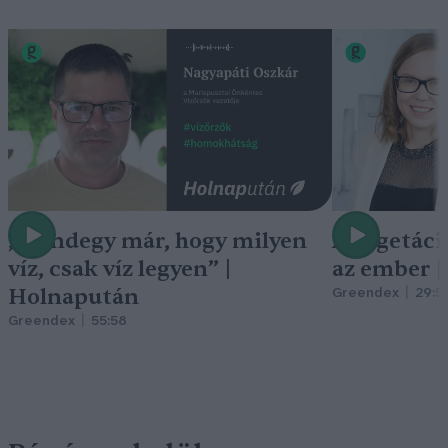
„Mindegy már, hogy milyen
A vegetáci
víz, csak víz legyen” |
az ember 
Holnapután
Greendex
29:5
Greendex
55:58