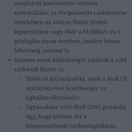
megfelelő konténerbe történő
szelektálása, az ételpazarlás csökkentése
érdekében az otthon főzött ételek
kiporciózása vagy akár a biciklizés és a
gyaloglás olyan esetben, amikor lenne
lehetőség autózni is.
Számos nemi különbséget találtak a zöld
szokások között is:
Több nő (60 százalék), mint a férfi (51
százalék) érez felelősséget az
éghajlatváltozásért.
Ugyanakkor több férfi (33%) gondolja
úgy, hogy jobban ért a
környezetbarát technológiákhoz,