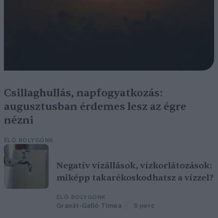
Csillaghullás, napfogyatkozás:
augusztusban érdemes lesz az égre
nézni
ÉLŐ BOLYGÓNK
Negatív vízállások, vízkorlátozások:
miképp takarékoskodhatsz a vízzel?
ÉLŐ BOLYGÓNK
Granát-Galló Tímea
5 perc