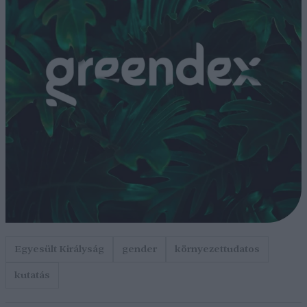
Egyesült Királyság
gender
környezettudatos
kutatás