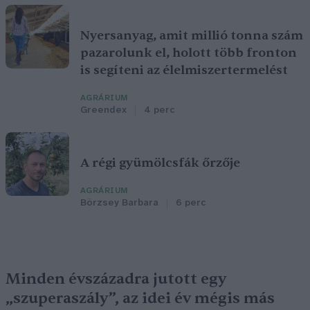
Nyersanyag, amit millió tonna szám
pazarolunk el, holott több fronton
is segíteni az élelmiszertermelést
AGRÁRIUM
Greendex
4 perc
A régi gyümölcsfák őrzője
AGRÁRIUM
Börzsey Barbara
6 perc
Minden évszázadra jutott egy
„szuperaszály”, az idei év mégis más