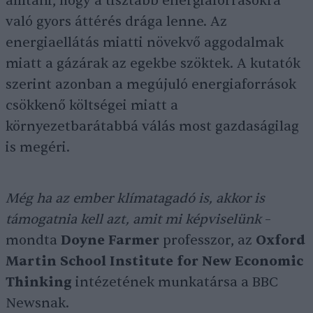
állítani, hogy a tisztább energiaforrásokra
való gyors áttérés drága lenne. Az
energiaellátás miatti növekvő aggodalmak
miatt a gázárak az egekbe szöktek. A kutatók
szerint azonban a megújuló energiaforrások
csökkenő költségei miatt a
környezetbarátabbá válás most gazdaságilag
is megéri.
Még ha az ember klímatagadó is, akkor is
támogatnia kell azt, amit mi képviselünk
–
mondta
Doyne Farmer
professzor, az
Oxford
Martin School Institute for New Economic
Thinking
intézetének munkatársa a BBC
Newsnak.