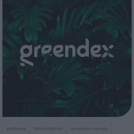
gazdaság
klímaváltozás
megújuló energia