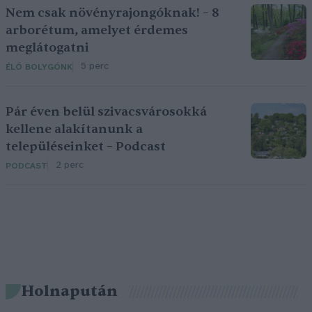
Nem csak növényrajongóknak! – 8
arborétum, amelyet érdemes
meglátogatni
5 perc
ÉLŐ BOLYGÓNK
Pár éven belül szivacsvárosokká
kellene alakítanunk a
településeinket – Podcast
2 perc
PODCAST
Holnapután