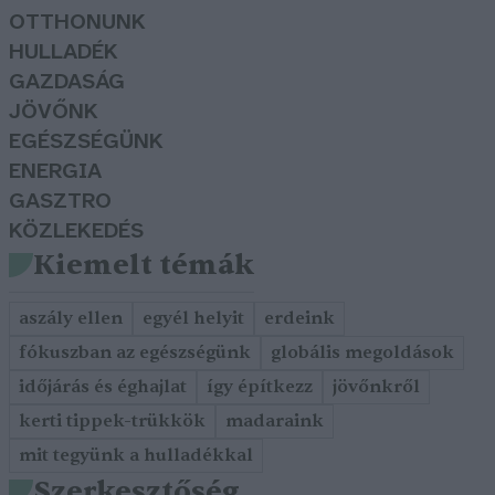
OTTHONUNK
HULLADÉK
GAZDASÁG
JÖVŐNK
EGÉSZSÉGÜNK
ENERGIA
GASZTRO
KÖZLEKEDÉS
Kiemelt témák
aszály ellen
egyél helyit
erdeink
fókuszban az egészségünk
globális megoldások
időjárás és éghajlat
így építkezz
jövőnkről
kerti tippek-trükkök
madaraink
mit tegyünk a hulladékkal
Szerkesztőség