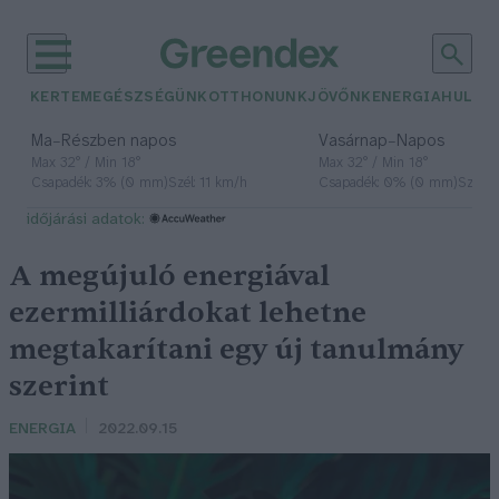
KERTEM
EGÉSZSÉGÜNK
OTTHONUNK
JÖVŐNK
ENERGIA
HULLA
–
–
Ma
Részben napos
Vasárnap
Napos
Max 32° / Min 18°
Max 32° / Min 18°
Csapadék: 3% (0 mm)
Szél: 11 km/h
Csapadék: 0% (0 mm)
Szél: 
időjárási adatok:
A megújuló energiával
ezermilliárdokat lehetne
megtakarítani egy új tanulmány
szerint
ENERGIA
2022.09.15