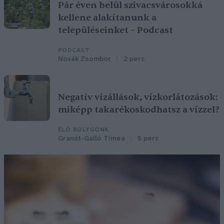
Pár éven belül szivacsvárosokká
kellene alakítanunk a
településeinket – Podcast
PODCAST
Novák Zsombor
2 perc
Negatív vízállások, vízkorlátozások:
miképp takarékoskodhatsz a vízzel?
ÉLŐ BOLYGÓNK
Granát-Galló Tímea
5 perc