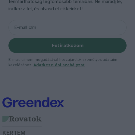
fenntarthatóság legfontosabb témáiban. Ne maradj le,
iratkozz fel, és olvasd el cikkeinket!
Feliratkozom
E-mail-címem megadásával hozzájárulok személyes adataim
kezeléséhez.
Adatkezelési szabályzat
Rovatok
KERTEM