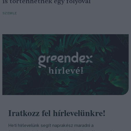
is történhetnek egy folyóval
SZEMLE
Iratkozz fel hírlevelünkre!
Heti hírlevelünk segít naprakész maradni a