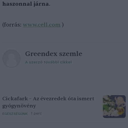
haszonnal járna
.
(forrás:
www.cell.com
)
Greendex szemle
A szerző további cikkei
Cickafark – Az évezredek óta ismert
gyógynövény
1 perc
EGÉSZSÉGÜNK