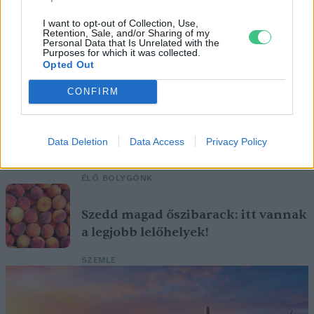
I want to opt-out of Collection, Use,
Retention, Sale, and/or Sharing of my
Personal Data that Is Unrelated with the
Ezt a növényt már az őskorban is ismerték, a népi gyógyászatban
Purposes for which it was collected.
Opted Out
pedig ma is számos betegség ellen használják.
CONFIRM
Születésnapi programokkal várja a
hétvégén a közönséget a 160 éves
Data Deletion
Data Access
Privacy Policy
Fővárosi Állatkert
ÉLŐ BOLYGÓNK
Szedd magad őszibarack: itt vannak
a legjobb lelőhelyek!
SZEMLE