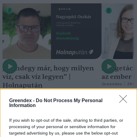
„Mindegy már, hogy milyen
A vegetáci
víz, csak víz legyen” |
az ember 
Holnapután
Greendex
29:5
Greendex
55:58
Greendex -
Do Not Process My Personal
Information
If you wish to opt-out of the sale, sharing to third parties, or
processing of your personal or sensitive information for
Cickafark – Az évezredek óta
targeted advertising by us, please use the below opt-out