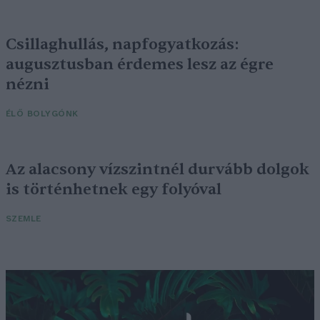
Csillaghullás, napfogyatkozás:
augusztusban érdemes lesz az égre
nézni
ÉLŐ BOLYGÓNK
Az alacsony vízszintnél durvább dolgok
is történhetnek egy folyóval
SZEMLE