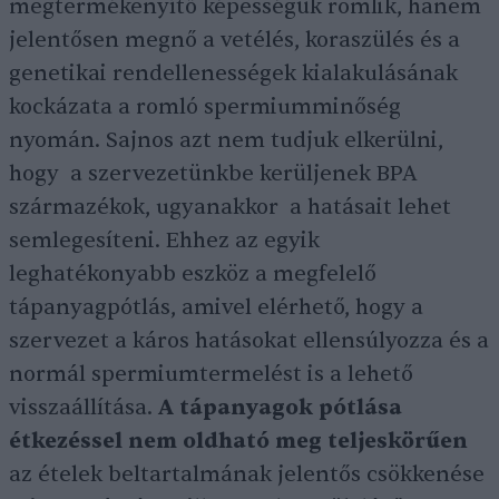
megtermékenyítő képességük romlik, hanem
jelentősen megnő a vetélés, koraszülés és a
genetikai rendellenességek kialakulásának
kockázata a romló spermiumminőség
nyomán. Sajnos azt nem tudjuk elkerülni,
hogy a szervezetünkbe kerüljenek BPA
származékok, ugyanakkor a hatásait lehet
semlegesíteni. Ehhez az egyik
leghatékonyabb eszköz a megfelelő
tápanyagpótlás, amivel elérhető, hogy a
szervezet a káros hatásokat ellensúlyozza és a
normál spermiumtermelést is a lehető
visszaállítása.
A tápanyagok pótlása
étkezéssel nem oldható meg teljeskörűen
az ételek beltartalmának jelentős csökkenése