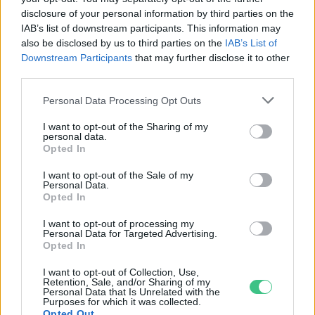
disclosure of your personal information by third parties on the
Négy éven belül valósággá válhatnak az
IAB’s list of downstream participants. This information may
elektromos repülőjáratok Európában
also be disclosed by us to third parties on the
IAB’s List of
Downstream Participants
that may further disclose it to other
third parties.
KÖZLEKEDÉS
Personal Data Processing Opt Outs
Történelmi aszály sújtja Nagy-
Britanniát is
I want to opt-out of the Sharing of my
personal data.
Opted In
SZEMLE
I want to opt-out of the Sale of my
Personal Data.
Elképesztő felvétel mutatja meg,
Opted In
mekkora a különbség az áradó és a
I want to opt-out of processing my
kiszáradó Duna között
Personal Data for Targeted Advertising.
Opted In
ÉLŐ BOLYGÓNK
I want to opt-out of Collection, Use,
Retention, Sale, and/or Sharing of my
Personal Data that Is Unrelated with the
Purposes for which it was collected.
Opted Out