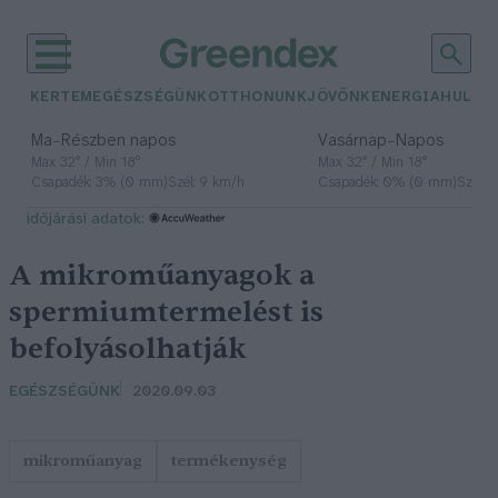
KERTEM
EGÉSZSÉGÜNK
OTTHONUNK
JÖVŐNK
ENERGIA
HULLA
–
–
Ma
Részben napos
Vasárnap
Napos
Max 32° / Min 18°
Max 32° / Min 18°
Csapadék: 3% (0 mm)
Szél: 9 km/h
Csapadék: 0% (0 mm)
Szél: 
időjárási adatok:
A mikroműanyagok a
spermiumtermelést is
befolyásolhatják
EGÉSZSÉGÜNK
2020.09.03
mikroműanyag
termékenység