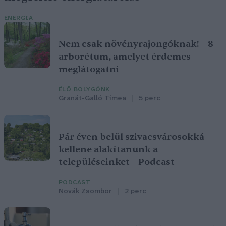
ENERGIA
Nem csak növényrajongóknak! – 8
arborétum, amelyet érdemes
meglátogatni
ÉLŐ BOLYGÓNK
Granát-Galló Tímea
5 perc
Pár éven belül szivacsvárosokká
kellene alakítanunk a
településeinket – Podcast
PODCAST
Novák Zsombor
2 perc