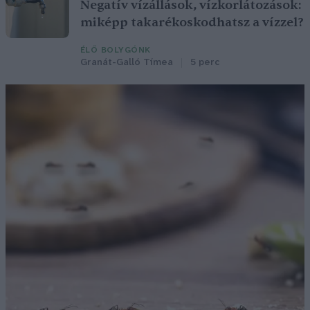
Negatív vízállások, vízkorlátozások:
miképp takarékoskodhatsz a vízzel?
ÉLŐ BOLYGÓNK
Granát-Galló Tímea
5 perc