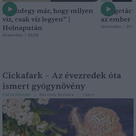
„Mindegy már, hogy milyen
A vegetáci
víz, csak víz legyen” |
az ember 
Holnapután
Greendex
29:5
Greendex
55:58
Cickafark – Az évezredek óta
ismert gyógynövény
Börzsey Barbara
1 perc
EGÉSZSÉGÜNK