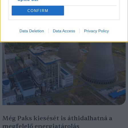
CONFIRM
Data Deletion
Data Access
Privacy Policy
Még Paks kiesését is áthidalhatná a
megfelelő energiatárolás