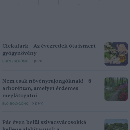
Cickafark – Az évezredek óta ismert
gyógynövény
1 perc
EGÉSZSÉGÜNK
Nem csak növényrajongóknak! – 8
arborétum, amelyet érdemes
meglátogatni
5 perc
ÉLŐ BOLYGÓNK
Pár éven belül szivacsvárosokká
kellene alakítanunk a