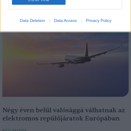
Szedd magad őszibarack: itt vannak
a legjobb lelőhelyek!
Data Deletion
Data Access
Privacy Policy
SZEMLE
Négy éven belül valósággá válhatnak az
elektromos repülőjáratok Európában
KÖZLEKEDÉS