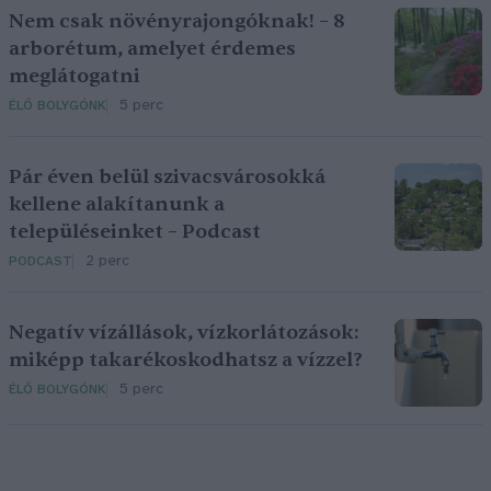
Nem csak növényrajongóknak! – 8
arborétum, amelyet érdemes
meglátogatni
5 perc
ÉLŐ BOLYGÓNK
Pár éven belül szivacsvárosokká
kellene alakítanunk a
településeinket – Podcast
2 perc
PODCAST
Negatív vízállások, vízkorlátozások:
miképp takarékoskodhatsz a vízzel?
5 perc
ÉLŐ BOLYGÓNK