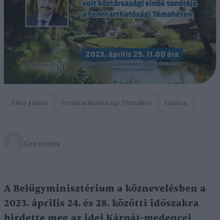
Áder János
Fenntarthatósági Témahét
tanóra
Greendex
A Belügyminisztérium a köznevelésben a
2023. április 24. és 28. közötti időszakra
hirdette meg az idei Kárpát-medencei