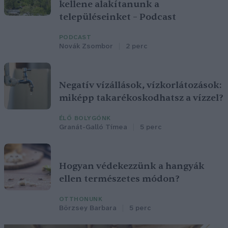
kellene alakítanunk a
településeinket – Podcast
PODCAST
Novák Zsombor
2 perc
Negatív vízállások, vízkorlátozások:
miképp takarékoskodhatsz a vízzel?
ÉLŐ BOLYGÓNK
Granát-Galló Tímea
5 perc
Hogyan védekezzünk a hangyák
ellen természetes módon?
OTTHONUNK
Börzsey Barbara
5 perc