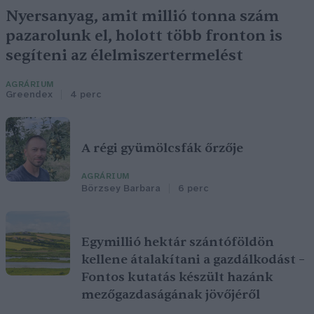
Nyersanyag, amit millió tonna szám
pazarolunk el, holott több fronton is
segíteni az élelmiszertermelést
AGRÁRIUM
Greendex
4 perc
A régi gyümölcsfák őrzője
AGRÁRIUM
Börzsey Barbara
6 perc
Egymillió hektár szántóföldön
kellene átalakítani a gazdálkodást –
Fontos kutatás készült hazánk
mezőgazdaságának jövőjéről