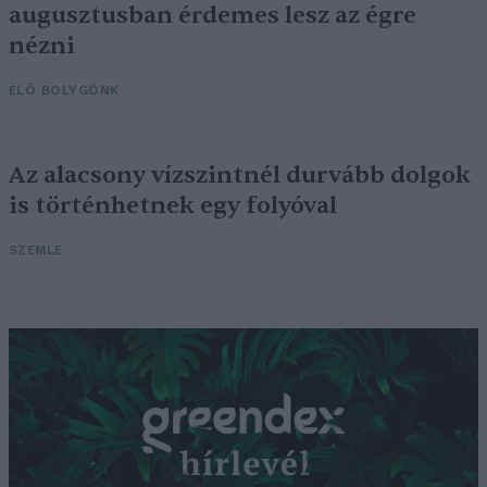
augusztusban érdemes lesz az égre
nézni
ÉLŐ BOLYGÓNK
Az alacsony vízszintnél durvább dolgok
is történhetnek egy folyóval
SZEMLE