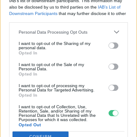
IAB’s list of downstream participants. This information may
also be disclosed by us to third parties on the
IAB’s List of
Downstream Participants
that may further disclose it to other
third parties.
Personal Data Processing Opt Outs
I want to opt-out of the Sharing of my
personal data.
Opted In
I want to opt-out of the Sale of my
Personal Data.
Magyarország tele van gyönyörű növényekkel, így arborétumokkal
Opted In
is. A jó idő beköszöntével érdemes minél többet felkeresni.
I want to opt-out of processing my
Personal Data for Targeted Advertising.
Opted In
Születésnapi programokkal várja a
hétvégén a közönséget a 160 éves
I want to opt-out of Collection, Use,
Retention, Sale, and/or Sharing of my
Fővárosi Állatkert
Personal Data that Is Unrelated with the
Purposes for which it was collected.
Opted Out
ÉLŐ BOLYGÓNK
CONFIRM