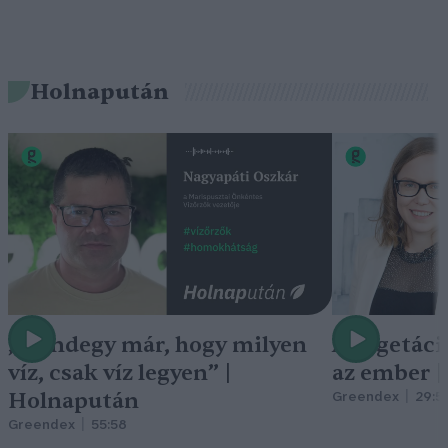
Holnapután
„Mindegy már, hogy milyen
A vegetáci
víz, csak víz legyen” |
az ember 
Holnapután
Greendex
29:5
Greendex
55:58