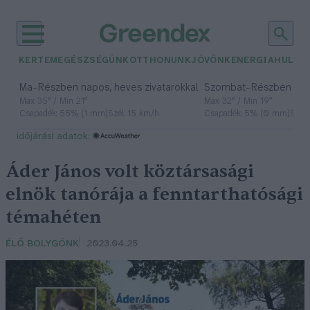
KERTEM
EGÉSZSÉGÜNK
OTTHONUNK
JÖVŐNK
ENERGIA
HULLA
–
–
Ma
Részben napos, heves zivatarokkal
Szombat
Részben na
Max 35° / Min 21°
Max 32° / Min 19°
Csapadék: 55% (1 mm)
Szél: 15 km/h
Csapadék: 5% (0 mm)
Szél:
időjárási adatok:
Áder János volt köztársasági
elnök tanórája a fenntarthatósági
témahéten
ÉLŐ BOLYGÓNK
2023.04.25