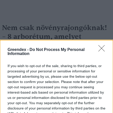
Nem csak növényrajongóknak!
– 8 arborétum, amelyet
érdemes meglátogatni
Greendex -
Do Not Process My Personal
Granát-Galló Tímea
5 perc
ÉLŐ BOLYGÓNK
Information
If you wish to opt-out of the sale, sharing to third parties, or
processing of your personal or sensitive information for
targeted advertising by us, please use the below opt-out
section to confirm your selection. Please note that after your
opt-out request is processed you may continue seeing
interest-based ads based on personal information utilized by
us or personal information disclosed to third parties prior to
your opt-out. You may separately opt-out of the further
disclosure of your personal information by third parties on the